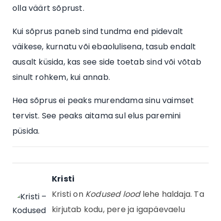
olla väärt sõprust.
Kui sõprus paneb sind tundma end pidevalt
väikese, kurnatu või ebaolulisena, tasub endalt
ausalt küsida, kas see side toetab sind või võtab
sinult rohkem, kui annab.
Hea sõprus ei peaks murendama sinu vaimset
tervist. See peaks aitama sul elus paremini
püsida.
Kristi
Kristi on
Kodused lood
lehe haldaja. Ta
kirjutab kodu, pere ja igapäevaelu