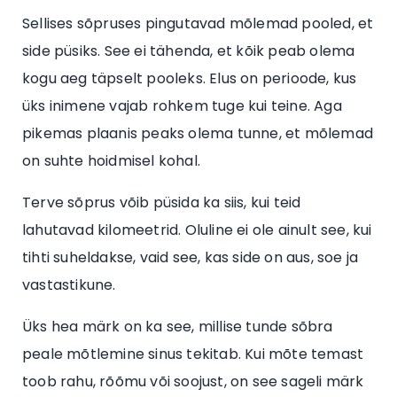
Sellises sõpruses pingutavad mõlemad pooled, et
side püsiks. See ei tähenda, et kõik peab olema
kogu aeg täpselt pooleks. Elus on perioode, kus
üks inimene vajab rohkem tuge kui teine. Aga
pikemas plaanis peaks olema tunne, et mõlemad
on suhte hoidmisel kohal.
Terve sõprus võib püsida ka siis, kui teid
lahutavad kilomeetrid. Oluline ei ole ainult see, kui
tihti suheldakse, vaid see, kas side on aus, soe ja
vastastikune.
Üks hea märk on ka see, millise tunde sõbra
peale mõtlemine sinus tekitab. Kui mõte temast
toob rahu, rõõmu või soojust, on see sageli märk