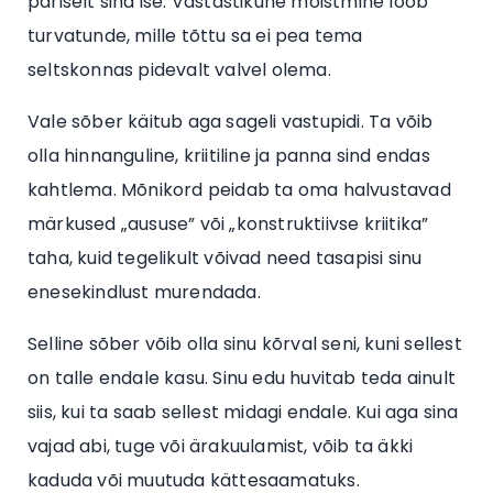
päriselt sina ise. Vastastikune mõistmine loob
turvatunde, mille tõttu sa ei pea tema
seltskonnas pidevalt valvel olema.
Vale sõber käitub aga sageli vastupidi. Ta võib
olla hinnanguline, kriitiline ja panna sind endas
kahtlema. Mõnikord peidab ta oma halvustavad
märkused „aususe” või „konstruktiivse kriitika”
taha, kuid tegelikult võivad need tasapisi sinu
enesekindlust murendada.
Selline sõber võib olla sinu kõrval seni, kuni sellest
on talle endale kasu. Sinu edu huvitab teda ainult
siis, kui ta saab sellest midagi endale. Kui aga sina
vajad abi, tuge või ärakuulamist, võib ta äkki
kaduda või muutuda kättesaamatuks.