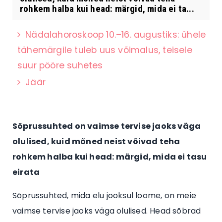
rohkem halba kui head: märgid, mida ei ta...
Nädalahoroskoop 10.–16. augustiks: ühele
tähemärgile tuleb uus võimalus, teisele
suur pööre suhetes
Jäär
Sõprussuhted on vaimse tervise jaoks väga
olulised, kuid mõned neist võivad teha
rohkem halba kui head: märgid, mida ei tasu
eirata
Sõprussuhted, mida elu jooksul loome, on meie
vaimse tervise jaoks väga olulised. Head sõbrad