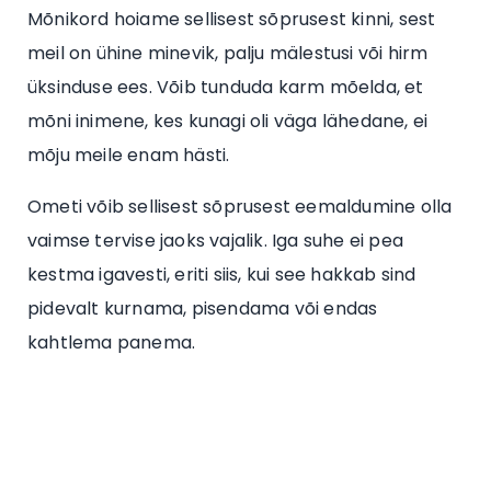
Mõnikord hoiame sellisest sõprusest kinni, sest
meil on ühine minevik, palju mälestusi või hirm
üksinduse ees. Võib tunduda karm mõelda, et
mõni inimene, kes kunagi oli väga lähedane, ei
mõju meile enam hästi.
Ometi võib sellisest sõprusest eemaldumine olla
vaimse tervise jaoks vajalik. Iga suhe ei pea
kestma igavesti, eriti siis, kui see hakkab sind
pidevalt kurnama, pisendama või endas
kahtlema panema.