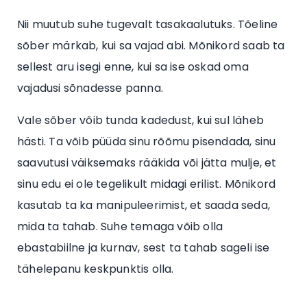
Nii muutub suhe tugevalt tasakaalutuks. Tõeline
sõber märkab, kui sa vajad abi. Mõnikord saab ta
sellest aru isegi enne, kui sa ise oskad oma
vajadusi sõnadesse panna.
Vale sõber võib tunda kadedust, kui sul läheb
hästi. Ta võib püüda sinu rõõmu pisendada, sinu
saavutusi väiksemaks rääkida või jätta mulje, et
sinu edu ei ole tegelikult midagi erilist. Mõnikord
kasutab ta ka manipuleerimist, et saada seda,
mida ta tahab. Suhe temaga võib olla
ebastabiilne ja kurnav, sest ta tahab sageli ise
tähelepanu keskpunktis olla.