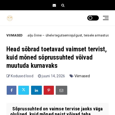
tuua eriti palju õnne – ühele tegutsemisjulgust, teisele armastust
VIIMASED
12
Head sõbrad toetavad vaimset tervist,
kuid mõned sõprussuhted võivad
muutuda kurnavaks
Kodused lood
juuni 14, 2026
Viimased
Sõprussuhted on vaimse tervise jaoks väga
olulised, kuid mõned neist võivad teha