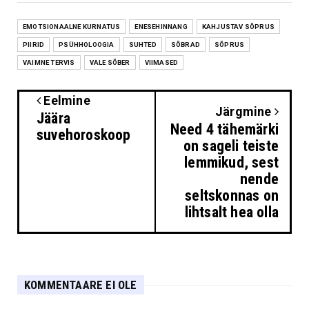
EMOTSIONAALNE KURNATUS
ENESEHINNANG
KAHJUSTAV SÕPRUS
PIIRID
PSÜHHOLOOGIA
SUHTED
SÕBRAD
SÕPRUS
VAIMNE TERVIS
VALE SÕBER
VIIMASED
Eelmine
Järgmine
Jäära
Need 4 tähemärki
suvehoroskoop
on sageli teiste
lemmikud, sest
nende
seltskonnas on
lihtsalt hea olla
KOMMENTAARE EI OLE