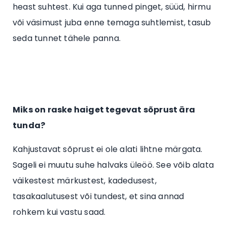
heast suhtest. Kui aga tunned pinget, süüd, hirmu
või väsimust juba enne temaga suhtlemist, tasub
seda tunnet tähele panna.
Miks on raske haiget tegevat sõprust ära
tunda?
Kahjustavat sõprust ei ole alati lihtne märgata.
Sageli ei muutu suhe halvaks üleöö. See võib alata
väikestest märkustest, kadedusest,
tasakaalutusest või tundest, et sina annad
rohkem kui vastu saad.