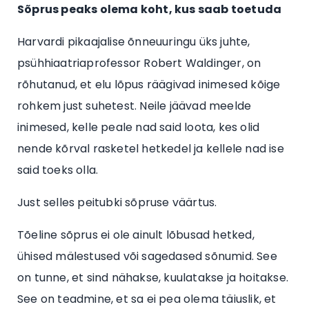
Sõprus peaks olema koht, kus saab toetuda
Harvardi pikaajalise õnneuuringu üks juhte,
psühhiaatriaprofessor Robert Waldinger, on
rõhutanud, et elu lõpus räägivad inimesed kõige
rohkem just suhetest. Neile jäävad meelde
inimesed, kelle peale nad said loota, kes olid
nende kõrval rasketel hetkedel ja kellele nad ise
said toeks olla.
Just selles peitubki sõpruse väärtus.
Tõeline sõprus ei ole ainult lõbusad hetked,
ühised mälestused või sagedased sõnumid. See
on tunne, et sind nähakse, kuulatakse ja hoitakse.
See on teadmine, et sa ei pea olema täiuslik, et