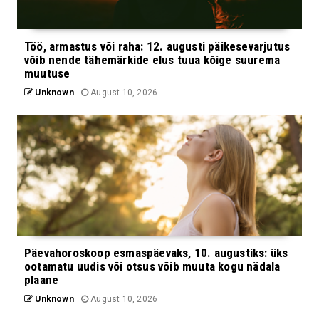
Töö, armastus või raha: 12. augusti päikesevarjutus
võib nende tähemärkide elus tuua kõige suurema
muutuse
Unknown
August 10, 2026
Päevahoroskoop esmaspäevaks, 10. augustiks: üks
ootamatu uudis või otsus võib muuta kogu nädala
plaane
Unknown
August 10, 2026