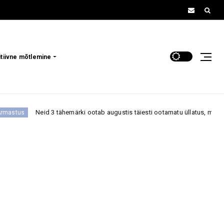
itiivne mõtlemine
3 tähemärki ootab augustis täiesti ootamatu üllatus, mis võib tuua suure 