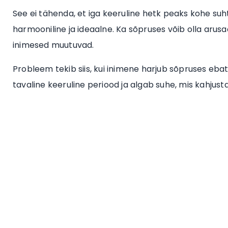
See ei tähenda, et iga keeruline hetk peaks kohe suh
harmooniline ja ideaalne. Ka sõpruses võib olla arusa
inimesed muutuvad.
Probleem tekib siis, kui inimene harjub sõpruses eb
tavaline keeruline periood ja algab suhe, mis kahjus