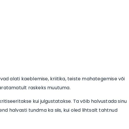
vad alati kaeblemise, kriitika, teiste mahategemise või
paratamatult raskeks muutuma.
ritiseeritakse kui julgustatakse. Ta võib halvustada sinu
end halvasti tundma ka siis, kui oled lihtsalt tahtnud