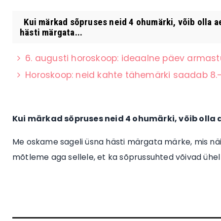
Kui märkad sõpruses neid 4 ohumärki, võib olla 
hästi märgata...
6. augusti horoskoop: ideaalne päev armas
Horoskoop: neid kahte tähemärki saadab 8.–
Kui märkad sõpruses neid 4 ohumärki, võib olla
Me oskame sageli üsna hästi märgata märke, mis nä
mõtleme aga sellele, et ka sõprussuhted võivad ühel