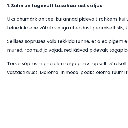
1. Suhe on tugevalt tasakaalust väljas
Üks ohumärk on see, kui annad pidevalt rohkem, kui va
teine inimene võtab sinuga ühendust peamiselt siis, kui 
Sellises sõpruses võib tekkida tunne, et oled pigem 
mured, rõõmud ja vajadused jäävad pidevalt tagaplaa
Terve sõprus ei pea olema iga päev täpselt võrdselt 
vastastikkust. Mõlemal inimesel peaks olema ruumi r