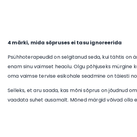
4 märki, mida sõpruses ei tasu ignoreerida
Psühhoterapeudid on selgitanud seda, kui tähtis on ä
enam sinu vaimset heaolu. Olgu põhjuseks mürgine k
oma vaimse tervise esikohale seadmine on täiesti n
Selleks, et aru saada, kas mõni sõprus on jõudnud om
vaadata suhet ausamalt. Mõned märgid võivad olla er