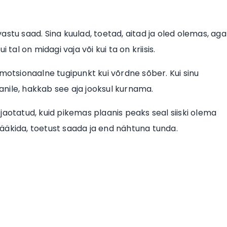
stu saad. Sina kuulad, toetad, aitad ja oled olemas, aga
tal on midagi vaja või kui ta on kriisis.
emotsionaalne tugipunkt kui võrdne sõber. Kui sinu
nile, hakkab see aja jooksul kurnama.
jaotatud, kuid pikemas plaanis peaks seal siiski olema
ääkida, toetust saada ja end nähtuna tunda.