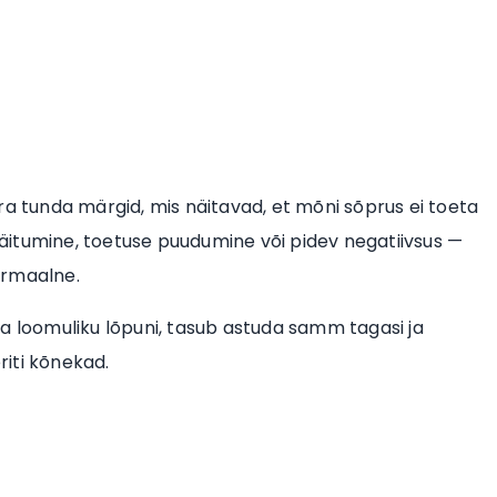
ra tunda märgid, mis näitavad, et mõni sõprus ei toeta
äitumine, toetuse puudumine või pidev negatiivsus —
ormaalne.
a loomuliku lõpuni, tasub astuda samm tagasi ja
iti kõnekad.