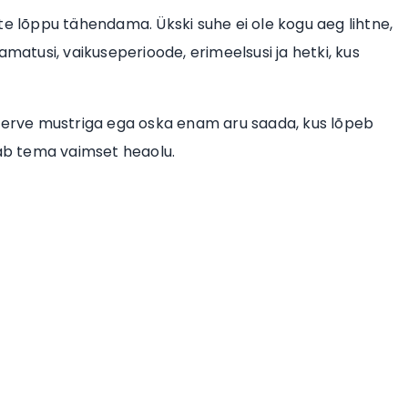
te lõppu tähendama. Ükski suhe ei ole kogu aeg lihtne,
amatusi, vaikuseperioode, erimeelsusi ja hetki, kus
aterve mustriga ega oska enam aru saada, kus lõpeb
tab tema vaimset heaolu.