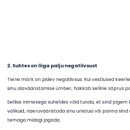
2. Suhtes on liiga palju negatiivsust
Teine märk on pidev negatiivsus. Kui vestlused keerle
sinu alavääristamise ümber, hakkab selline sõprus 
Sellise inimesega suheldes võid tunda, et sind pigem k
valikuid, naeruvääristada sinu unistusi või panna sind 
temaga midagi jagada.