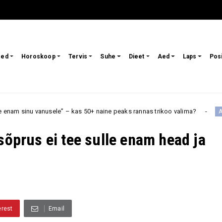
sed
Horoskoop
Tervis
Suhe
Dieet
Aed
Laps
Pos
sele” – kas 50+ naine peaks rannas trikoo valima?
Neid 
Armastus
sõprus ei tee sulle enam head ja
erest
Email