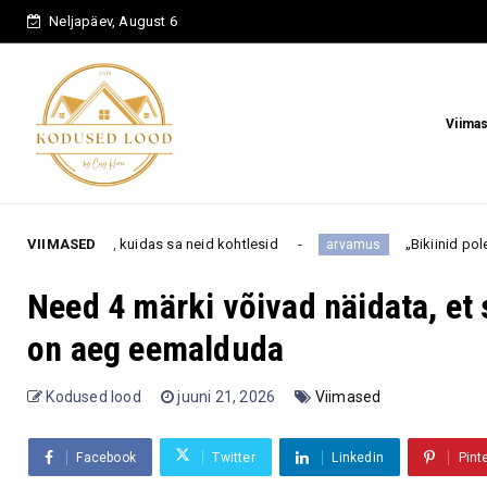
Neljapäev, August 6
Viima
, kuidas sa neid kohtlesid
VIIMASED
„Bikiinid pole enam sinu vanu
arvamus
Need 4 märki võivad näidata, et 
on aeg eemalduda
Kodused lood
juuni 21, 2026
Viimased
Facebook
Twitter
Linkedin
Pint