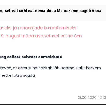
aeg sellest suhtest eemalduda Me oskame sageli üsna
tuseks ja rahaasjade korrastamiseks
9. augusti nädalavahetusel eriline õnn
 aeg sellest suhtest eemalduda
itavad, et armusuhe hakkab läbi saama. Palju harvem
 hetkel otsa saada.
21.06.2026, 12:13