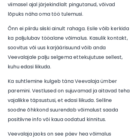
viimasel ajal järjekindlalt pingutanud, võivad
lõpuks näha oma töö tulemusi.
Õnn ei piirdu siiski ainult rahaga. Esile võib kerkida
ka paljulubav tööalane võimalus. Kasulik kontakt,
soovitus või uus karjäärisuund võib anda
Veevalajale palju selgema ettekujutuse sellest,
kuhu edasi liikuda.
Ka suhtlemine kulgeb täna Veevalaja ümber
paremini. Vestlused on sujuvamad ja aitavad teha
vajalikke täpsustusi, et edasi liikuda. Selline
soodne õhkkond suurendab võimalust saada
positiivne info või kaua oodatud kinnitus.
Veevalaja jaoks on see päev hea võimalus