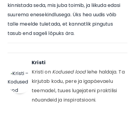
kinnistada seda, mis juba toimib, ja liikuda edasi
suurema enesekindlusega. Üks hea uudis võib
talle meelde tuletada, et kannatlik pingutus
tasub end sageli lõpuks ära.
Kristi
Kristi on
Kodused lood
lehe haldaja. Ta
kirjutab kodu, pere ja igapäevaelu
teemadel, tuues lugejateni praktilisi
nõuandeid ja inspiratsiooni.