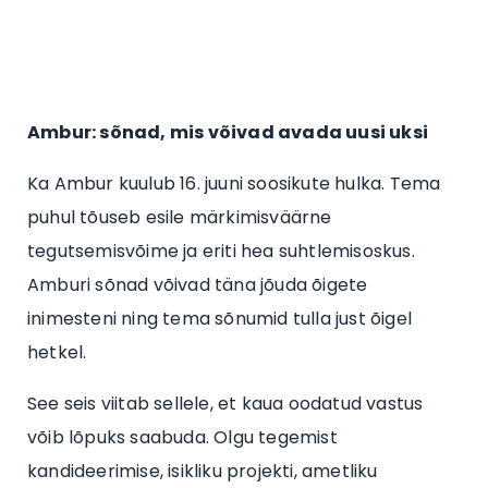
Ambur: sõnad, mis võivad avada uusi uksi
Ka Ambur kuulub 16. juuni soosikute hulka. Tema
puhul tõuseb esile märkimisväärne
tegutsemisvõime ja eriti hea suhtlemisoskus.
Amburi sõnad võivad täna jõuda õigete
inimesteni ning tema sõnumid tulla just õigel
hetkel.
See seis viitab sellele, et kaua oodatud vastus
võib lõpuks saabuda. Olgu tegemist
kandideerimise, isikliku projekti, ametliku