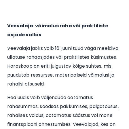
Veevalaja: võimalus raha või praktiliste
asjade vallas
Veevalaja jaoks võib 16. juuni tuua väga meeldiva
üllatuse rahaasjades või praktilistes küsimustes.
Horoskoop on eriti julgustav kõige suhtes, mis
puudutab ressursse, materiaalseid võimalusi ja
rahalisi otsuseid.
Hea uudis võib väljenduda ootamatus
rahasummas, soodsas pakkumises, palgatõusus,
rahalises võidus, ootamatus säästus või mõne
finantsplaani õnnestumises. Veevalajad, kes on