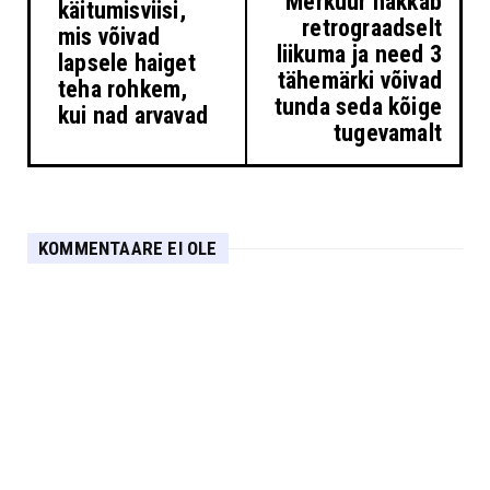
Merkuur hakkab
käitumisviisi,
retrograadselt
mis võivad
liikuma ja need 3
lapsele haiget
tähemärki võivad
teha rohkem,
tunda seda kõige
kui nad arvavad
tugevamalt
KOMMENTAARE EI OLE