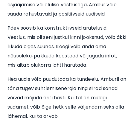
asjaajamise või olulise vestlusega, Ambur võib
saada rahustavaid ja positiivseid uudiseid.
Päev soosib ka konstruktiivseid arutelusid.
Vestlus, mis oli seni justkui kinni jooksnud, võib äkki
liikuda õiges suunas. Keegi võib anda oma
nõusoleku, pakkuda koostööd või jagada infot,
mis aitab olukorra lahti harutada.
Hea uudis võib puudutada ka tundeelu. Amburil on
täna tugev suhtlemisenergia ning siirad sõnad
võivad mõjuda eriti hästi. Kui tal on midagi
südamel, võib õige hetk selle väljendamiseks olla
lähemal, kui ta arvab.