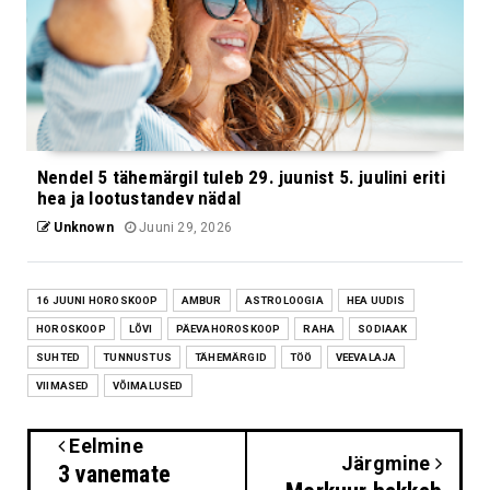
Nendel 5 tähemärgil tuleb 29. juunist 5. juulini eriti
hea ja lootustandev nädal
Unknown
Juuni 29, 2026
16 JUUNI HOROSKOOP
AMBUR
ASTROLOOGIA
HEA UUDIS
HOROSKOOP
LÕVI
PÄEVAHOROSKOOP
RAHA
SODIAAK
SUHTED
TUNNUSTUS
TÄHEMÄRGID
TÖÖ
VEEVALAJA
VIIMASED
VÕIMALUSED
Eelmine
Järgmine
3 vanemate