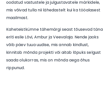
oodatud vastustele ja julgustavatele märkidele,
mis võivad tulla nii lähedastelt kui ka tööalasest
maailmast.
Kaheteistkümne tähemärgi seast tõusevad täna
eriti esile Lõvi, Ambur ja Veevalaja. Nende jaoks
võib päev tuua uudise, mis annab kindlust,
kinnitab mõnda projekti või aitab lõpuks selgust
saada olukorras, mis on mõnda aega õhus
rippunud.