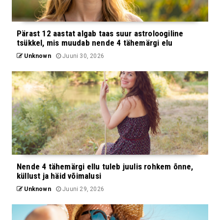
Pärast 12 aastat algab taas suur astroloogiline
tsükkel, mis muudab nende 4 tähemärgi elu
Unknown
Juuni 30, 2026
Nende 4 tähemärgi ellu tuleb juulis rohkem õnne,
küllust ja häid võimalusi
Unknown
Juuni 29, 2026