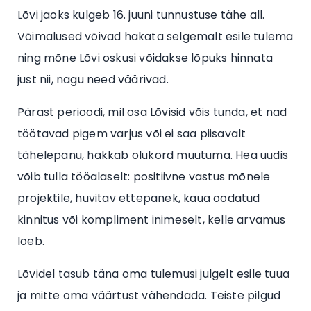
Lõvi jaoks kulgeb 16. juuni tunnustuse tähe all.
Võimalused võivad hakata selgemalt esile tulema
ning mõne Lõvi oskusi võidakse lõpuks hinnata
just nii, nagu need väärivad.
Pärast perioodi, mil osa Lõvisid võis tunda, et nad
töötavad pigem varjus või ei saa piisavalt
tähelepanu, hakkab olukord muutuma. Hea uudis
võib tulla tööalaselt: positiivne vastus mõnele
projektile, huvitav ettepanek, kaua oodatud
kinnitus või kompliment inimeselt, kelle arvamus
loeb.
Lõvidel tasub täna oma tulemusi julgelt esile tuua
ja mitte oma väärtust vähendada. Teiste pilgud