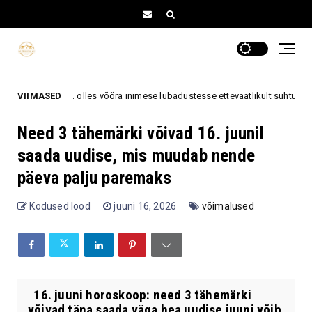
usel olles võõra inimese lubadustesse ettevaatlikult suhtuma
VIIMASED
Arma
Need 3 tähemärki võivad 16. juunil
saada uudise, mis muudab nende
päeva palju paremaks
Kodused lood
juuni 16, 2026
võimalused
16. juuni horoskoop: need 3 tähemärki
võivad täna saada väga hea uudise juuni võib