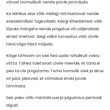
võivad loomulikult nende poole pöörduda.
Ka isiklikus elus võib midagi rõõmustavat nende
enesekindlust tugevdada. Keegi lähedastest võib
lõpuks märgata nende pingutusi või väljendada
siirast imetlust. Isegi väike tunnustus võib Lõvile
täna väga hästi mõjuda.
Kõige tähtsam on see hea uudis rahulikult vastu
võtta. Tähed tuletavad Lõvile meelde, et täna ei
pea ta üle pingutama. Tema loomulik olek ja siirus
on juba piisavad, et võimalusi enda poole
tõmmata.
See päev võib märkida uue ja julgustava perioodi
algust.