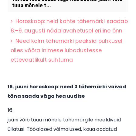
tuua mõnele t...
Horoskoop: neid kahte tähemärki saadab
8.–9. augusti nädalavahetusel eriline õnn
Need kolm tähemärki peaksid puhkusel
olles võõra inimese lubadustesse
ettevaatlikult suhtuma
16. juuni horoskoop: need 3 tähemärki võivad
täna saada väga hea uudise
juuni võib tuua mõnele tähemärgile meeldivaid
üllatusi. Tööalased võimalused, kaua oodatud