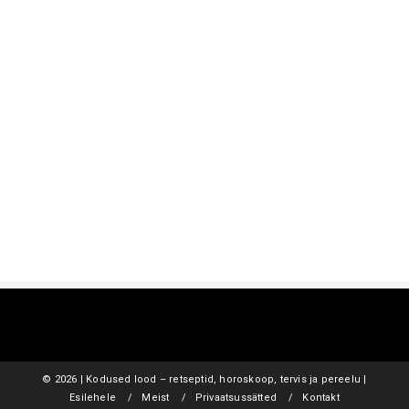
©
2026 | Kodused lood – retseptid, horoskoop, tervis ja pereelu |
Esilehele
Meist
Privaatsussätted
Kontakt