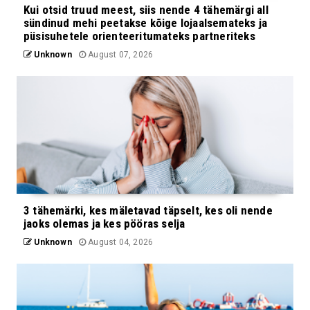
Kui otsid truud meest, siis nende 4 tähemärgi all
sündinud mehi peetakse kõige lojaalsemateks ja
püsisuhetele orienteeritumateks partneriteks
Unknown
August 07, 2026
3 tähemärki, kes mäletavad täpselt, kes oli nende
jaoks olemas ja kes pööras selja
Unknown
August 04, 2026