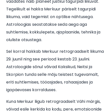
vaadates näib planeet justkui tagurpidi liikuvat.
Tegelikult ei hakka Merkuur päriselt tagurpidi
liikuma, vaid tegemist on optilise nähtusega.
Astroloogias seostatakse seda aega aga
suhtlemise, kokkulepete, ajaplaanide, tehnika ja
oluliste otsustega.
Sel korral hakkab Merkuur retrograadselt liikuma
29. juunil ning see periood kestab 23. juulini.
Astroloogide sõnul võivad Kaksikud, Neitsi ja
Skorpion tunda selle mõju teistest tugevamalt,
eriti suhtlemises, tööasjades, rahaasjades ja
igapäevases korralduses.
Kuna Merkuur liigub retrograadselt Vähi märgis,
võivad esile kerkida ka kodu, pere, emotsioonide