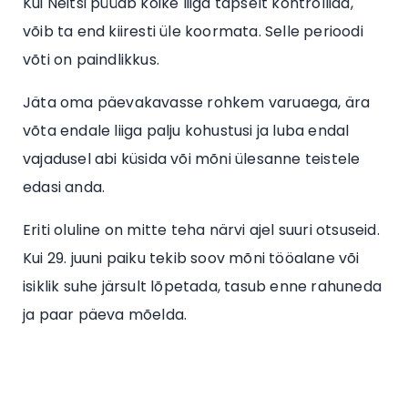
Kui Neitsi püüab kõike liiga täpselt kontrollida,
võib ta end kiiresti üle koormata. Selle perioodi
võti on paindlikkus.
Jäta oma päevakavasse rohkem varuaega, ära
võta endale liiga palju kohustusi ja luba endal
vajadusel abi küsida või mõni ülesanne teistele
edasi anda.
Eriti oluline on mitte teha närvi ajel suuri otsuseid.
Kui 29. juuni paiku tekib soov mõni tööalane või
isiklik suhe järsult lõpetada, tasub enne rahuneda
ja paar päeva mõelda.