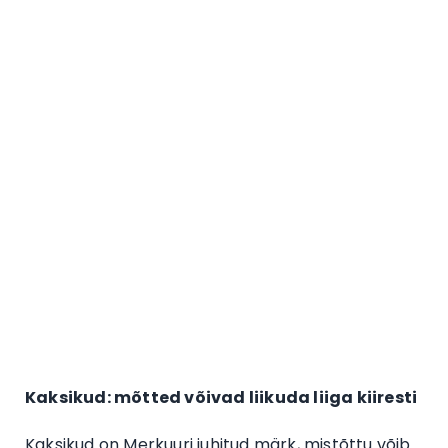
Kaksikud: mõtted võivad liikuda liiga kiiresti
Kaksikud on Merkuuri juhitud märk, mistõttu võib