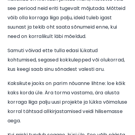
see periood neid eriti tugevalt mõjutada. Mõtteid
võib olla korraga liiga palju, ideid tuleb igast
suunast ja tekib oht saata sõnumeid enne, kui
need on korralikult läbi mõeldud.
Samuti võivad ette tulla edasi lükatud
kohtumised, segased kokkulepped või olukorrad,
kus keegi saab sinu sõnadest valesti aru.
Kaksikute jaoks on parim nõuanne lihtne: loe kõik
kaks korda üle. Ära torma vastama, ära alusta
korraga liiga palju uusi projekte ja lükka võimaluse
korral tähtsad allkirjastamised veidi hilisemasse
aega.
Kui miski tundub segane, küsi üle. See võib säästa