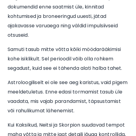
dokumendid enne saatmist üle, kinnitad
kohtumised ja broneeringud uuesti, jätad
ajakavasse varuaega ning väldid impulsiivseid
otsuseid.
Samuti tasub mitte võtta kõiki möödarääkimisi
kohe isiklikult. Sel perioodil võib olla rohkem
segadust, kuid see ei tähenda alati halba tahet.
Astroloogiliselt ei ole see aeg karistus, vaid pigem
meeldetuletus. Enne edasi tormamist tasub üle
vaadata, mis vajab parandamist, täpsustamist
või rahulikumat lähenemist.
Kui Kaksikud, Neitsi ja Skorpion suudavad tempot
maha võtta ja mitte igat detaili jõuga kontrollida,