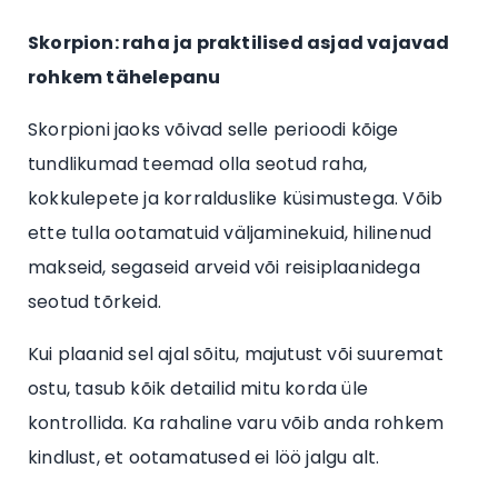
Skorpion: raha ja praktilised asjad vajavad
rohkem tähelepanu
Skorpioni jaoks võivad selle perioodi kõige
tundlikumad teemad olla seotud raha,
kokkulepete ja korralduslike küsimustega. Võib
ette tulla ootamatuid väljaminekuid, hilinenud
makseid, segaseid arveid või reisiplaanidega
seotud tõrkeid.
Kui plaanid sel ajal sõitu, majutust või suuremat
ostu, tasub kõik detailid mitu korda üle
kontrollida. Ka rahaline varu võib anda rohkem
kindlust, et ootamatused ei löö jalgu alt.