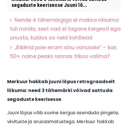
segaduste keerisesse Juuni lõ...
Nende 4 tähemärgiga ei maksa niisama
tüli norida, sest nad ei tagane kergesti ega
unusta, kuidas sa neid kohtlesid
„Bikiinid pole enam sinu vanusele” – kas
50+ naine peaks rannas trikoo valima?
Merkuur hakkab juuni lõpus retrograadselt
liikuma: need 3 tähemärki võivad sattuda
segaduste keerisesse
Juuni lõpus võib suvine kergus asenduda pingete,
viivituste ja arusaamatustega. Merkuur hakkab