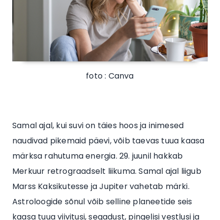
foto : Canva
Samal ajal, kui suvi on täies hoos ja inimesed
naudivad pikemaid päevi, võib taevas tuua kaasa
märksa rahutuma energia. 29. juunil hakkab
Merkuur retrograadselt liikuma. Samal ajal liigub
Marss Kaksikutesse ja Jupiter vahetab märki.
Astroloogide sõnul võib selline planeetide seis
kaasa tuua viivitusi, segadust, pingelisi vestlusi ja