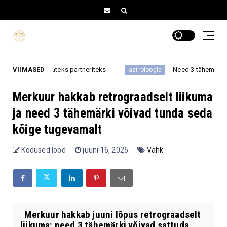
mateks partneriteks
VIIMASED
Need 3 tähemärki muretsevad van
astroloogia
Merkuur hakkab retrograadselt liikuma
ja need 3 tähemärki võivad tunda seda
kõige tugevamalt
Kodused lood
juuni 16, 2026
Vähk
Merkuur hakkab juuni lõpus retrograadselt
liikuma: need 3 tähemärki võivad sattuda