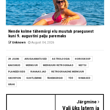
Nende kolme tähemärgi elu muutub praegusest
kuni 9. augustini palju paremaks
Unknown
August 04, 2026
29 JUUNI
ARUSAAMATUSED
ASTROLOOGIA
HOROSKOOP
KAKSIKUD
MERKUUR
MERKUURI RETROGRAAD
NEITSI
PLANEEDISEIS
RAHAASJAD
RETROGRAADNE MERKUUR
SKORPION
SUHTLEMINE
TÄHEMÄRGID
TÖÖ
VIIMASED
VÄHK
Järgmine
Vali üks latern ja