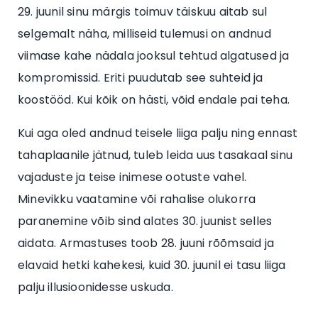
29. juunil sinu märgis toimuv täiskuu aitab sul
selgemalt näha, milliseid tulemusi on andnud
viimase kahe nädala jooksul tehtud algatused ja
kompromissid. Eriti puudutab see suhteid ja
koostööd. Kui kõik on hästi, võid endale pai teha.
Kui aga oled andnud teisele liiga palju ning ennast
tahaplaanile jätnud, tuleb leida uus tasakaal sinu
vajaduste ja teise inimese ootuste vahel.
Minevikku vaatamine või rahalise olukorra
paranemine võib sind alates 30. juunist selles
aidata. Armastuses toob 28. juuni rõõmsaid ja
elavaid hetki kahekesi, kuid 30. juunil ei tasu liiga
palju illusioonidesse uskuda.