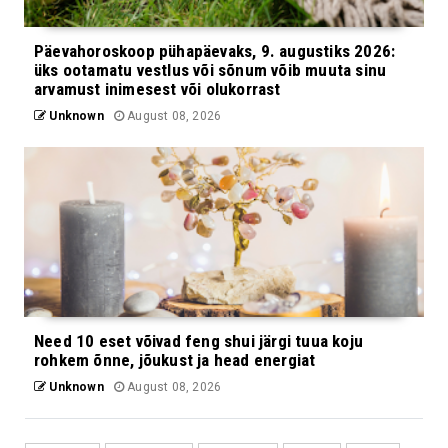
Päevahoroskoop pühapäevaks, 9. augustiks 2026:
üks ootamatu vestlus või sõnum võib muuta sinu
arvamust inimesest või olukorrast
Unknown
August 08, 2026
Need 10 eset võivad feng shui järgi tuua koju
rohkem õnne, jõukust ja head energiat
Unknown
August 08, 2026