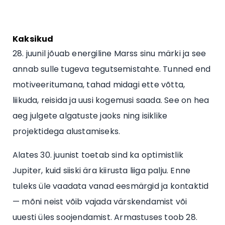
Kaksikud
28. juunil jõuab energiline Marss sinu märki ja see
annab sulle tugeva tegutsemistahte. Tunned end
motiveeritumana, tahad midagi ette võtta,
liikuda, reisida ja uusi kogemusi saada. See on hea
aeg julgete algatuste jaoks ning isiklike
projektidega alustamiseks.
Alates 30. juunist toetab sind ka optimistlik
Jupiter, kuid siiski ära kiirusta liiga palju. Enne
tuleks üle vaadata vanad eesmärgid ja kontaktid
— mõni neist võib vajada värskendamist või
uuesti üles soojendamist. Armastuses toob 28.