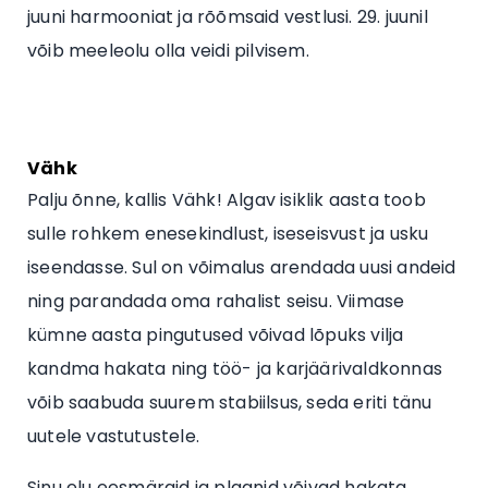
juuni harmooniat ja rõõmsaid vestlusi. 29. juunil
võib meeleolu olla veidi pilvisem.
Vähk
Palju õnne, kallis Vähk! Algav isiklik aasta toob
sulle rohkem enesekindlust, iseseisvust ja usku
iseendasse. Sul on võimalus arendada uusi andeid
ning parandada oma rahalist seisu. Viimase
kümne aasta pingutused võivad lõpuks vilja
kandma hakata ning töö- ja karjäärivaldkonnas
võib saabuda suurem stabiilsus, seda eriti tänu
uutele vastutustele.
Sinu elu eesmärgid ja plaanid võivad hakata