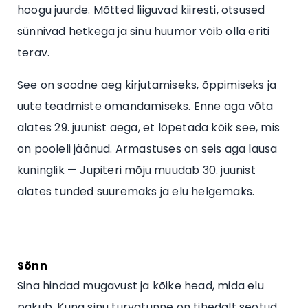
hoogu juurde. Mõtted liiguvad kiiresti, otsused
sünnivad hetkega ja sinu huumor võib olla eriti
terav.
See on soodne aeg kirjutamiseks, õppimiseks ja
uute teadmiste omandamiseks. Enne aga võta
alates 29. juunist aega, et lõpetada kõik see, mis
on pooleli jäänud. Armastuses on seis aga lausa
kuninglik — Jupiteri mõju muudab 30. juunist
alates tunded suuremaks ja elu helgemaks.
Sõnn
Sina hindad mugavust ja kõike head, mida elu
pakub. Kuna sinu turvatunne on tihedalt seotud