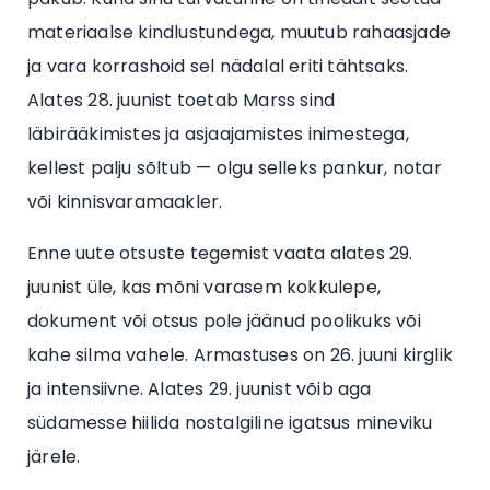
materiaalse kindlustundega, muutub rahaasjade
ja vara korrashoid sel nädalal eriti tähtsaks.
Alates 28. juunist toetab Marss sind
läbirääkimistes ja asjaajamistes inimestega,
kellest palju sõltub — olgu selleks pankur, notar
või kinnisvaramaakler.
Enne uute otsuste tegemist vaata alates 29.
juunist üle, kas mõni varasem kokkulepe,
dokument või otsus pole jäänud poolikuks või
kahe silma vahele. Armastuses on 26. juuni kirglik
ja intensiivne. Alates 29. juunist võib aga
südamesse hiilida nostalgiline igatsus mineviku
järele.