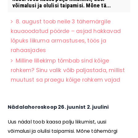
võimalusi ja olulisi taipamisi. Mõne tä...
8. august toob neile 3 tähemärgile
kauaoodatud pöörde – asjad hakkavad
lõpuks liikuma armastuses, töös ja
rahaasjades
Milline lillekimp tõmbab sind kõige
rohkem? Sinu valik võib paljastada, millist
muutust sa praegu kõige rohkem vajad
Nädalahoroskoop 26. juunist 2. juulini
Uus nädal toob kaasa palju liikumist, uusi
võimalusi ja olulisi taipamisi. Mõne tähemärgi