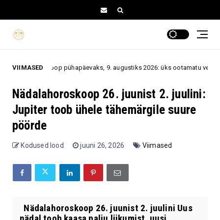
pühapäevaks, 9. augustiks 2026: üks ootamatu vestlus või sõnum võib muu
VIIMASED
Nädalahoroskoop 26. juunist 2. juulini:
Jupiter toob ühele tähemärgile suure
pöörde
Kodused lood
juuni 26, 2026
Viimased
Nädalahoroskoop 26. juunist 2. juulini Uus
nädal toob kaasa palju liikumist, uusi