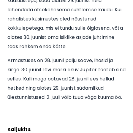
kaaslastega, saad alates 29. juunist neid
lahendada otsekohesema suhtlemise kaudu. Kui
rahalistes küsimustes oled nõustunud
kokkulepetega, mis ei tundu sulle õiglasena, võta
alates 30. juunist oma isiklike asjade juhtimine
taas rohkem enda kätte.
Armastuses on 28. juunil palju soove, ihasid ja
kirge. 30. juunil Lõvi märki liikuv Jupiter toetab sind
selles. Kallimaga ootavad 28. juunil ees hellad
hetked ning alates 29. juunist südamlikud
ülestunnistused. 2. juuli võib tuua väga kuuma öö.
Kaljukits