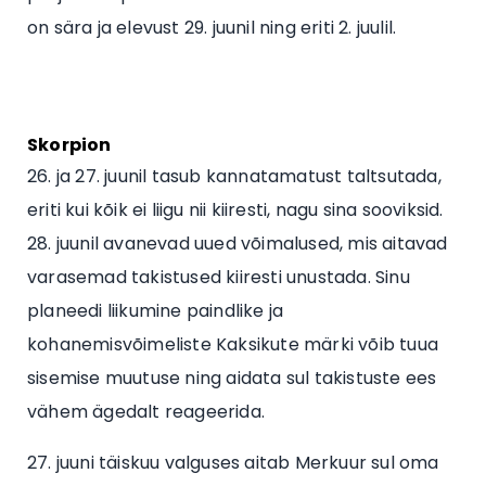
on sära ja elevust 29. juunil ning eriti 2. juulil.
Skorpion
26. ja 27. juunil tasub kannatamatust taltsutada,
eriti kui kõik ei liigu nii kiiresti, nagu sina sooviksid.
28. juunil avanevad uued võimalused, mis aitavad
varasemad takistused kiiresti unustada. Sinu
planeedi liikumine paindlike ja
kohanemisvõimeliste Kaksikute märki võib tuua
sisemise muutuse ning aidata sul takistuste ees
vähem ägedalt reageerida.
27. juuni täiskuu valguses aitab Merkuur sul oma