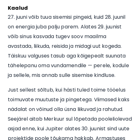
Kaalud
27. juuni võib tuua sisemisi pingeid, kuid 28. juunil
on energia juba palju parem. Alates 29. juunist
võib sinus kasvada tugev soov maailma
avastada, liikuda, reisida ja midagi uut kogeda.
Täiskuu valguses tasub aga kõigepealt suunata
tähelepanu oma vundamendile — perele, kodule
ja sellele, mis annab sulle sisemise kindluse.
Just sellest sõltub, kui hästi tuled toime tööelus
toimuvate muutuste ja pingetega. Viimased kaks
nädalat on võinud olla üsna liikuvad ja rahutud.
Seejärel aitab Merkuur sul lõpetada pooleliolevad
asjad enne, kui Jupiter alates 30. juunist sind uute
projektide poole tõukama hakkab. Armastuses