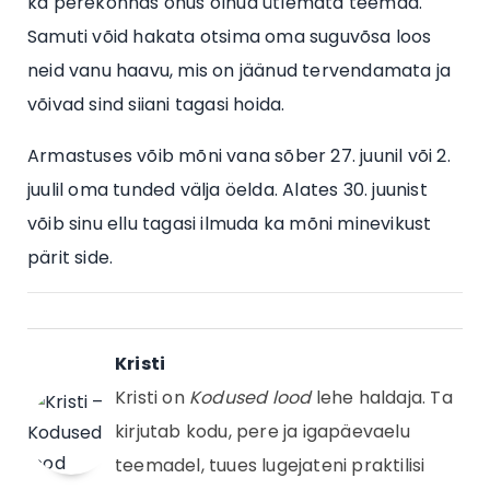
ka perekonnas õhus olnud ütlemata teemad.
Samuti võid hakata otsima oma suguvõsa loos
neid vanu haavu, mis on jäänud tervendamata ja
võivad sind siiani tagasi hoida.
Armastuses võib mõni vana sõber 27. juunil või 2.
juulil oma tunded välja öelda. Alates 30. juunist
võib sinu ellu tagasi ilmuda ka mõni minevikust
pärit side.
Kristi
Kristi on
Kodused lood
lehe haldaja. Ta
kirjutab kodu, pere ja igapäevaelu
teemadel, tuues lugejateni praktilisi