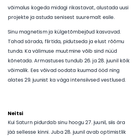
võimalus kogeda midagi rikastavat, alustada uusi
projekte ja astuda senisest suuremalt esile.
Sinu magnetism ja külgetõmbejõud kasvavad.
Tahad särada, flirtida, pidutseda ja elust rõõmu
tunda. Ka välimuse muutmine võib sind nüüd
kõnetada. Armastuses tundub 26. ja 28. juunil kõik
võimalik. Ees võivad oodata kuumad ööd ning
alates 29. juunist ka väga intensiivsed vestlused.
Neitsi
Kui Saturn pidurdab sinu hoogu 27. juunil, siis ära
jää sellesse kinni. Juba 28. juunil avab optimistlik