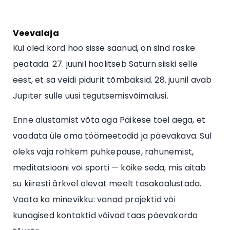
Veevalaja
Kui oled kord hoo sisse saanud, on sind raske
peatada. 27. juunil hoolitseb Saturn siiski selle
eest, et sa veidi pidurit tõmbaksid. 28. juunil avab
Jupiter sulle uusi tegutsemisvõimalusi.
Enne alustamist võta aga Päikese toel aega, et
vaadata üle oma töömeetodid ja päevakava. Sul
oleks vaja rohkem puhkepause, rahunemist,
meditatsiooni või sporti — kõike seda, mis aitab
su kiiresti ärkvel olevat meelt tasakaalustada.
Vaata ka minevikku: vanad projektid või
kunagised kontaktid võivad taas päevakorda