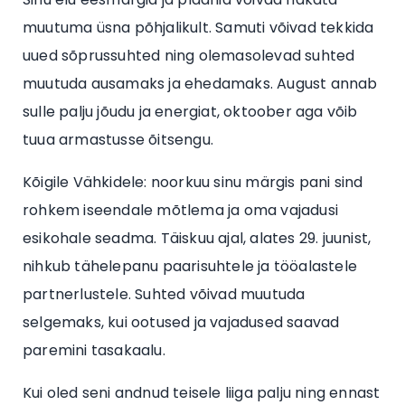
muutuma üsna põhjalikult. Samuti võivad tekkida
uued sõprussuhted ning olemasolevad suhted
muutuda ausamaks ja ehedamaks. August annab
sulle palju jõudu ja energiat, oktoober aga võib
tuua armastusse õitsengu.
Kõigile Vähkidele: noorkuu sinu märgis pani sind
rohkem iseendale mõtlema ja oma vajadusi
esikohale seadma. Täiskuu ajal, alates 29. juunist,
nihkub tähelepanu paarisuhtele ja tööalastele
partnerlustele. Suhted võivad muutuda
selgemaks, kui ootused ja vajadused saavad
paremini tasakaalu.
Kui oled seni andnud teisele liiga palju ning ennast