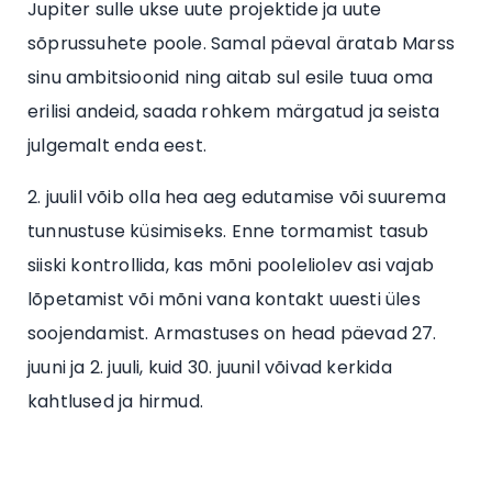
Jupiter sulle ukse uute projektide ja uute
sõprussuhete poole. Samal päeval äratab Marss
sinu ambitsioonid ning aitab sul esile tuua oma
erilisi andeid, saada rohkem märgatud ja seista
julgemalt enda eest.
2. juulil võib olla hea aeg edutamise või suurema
tunnustuse küsimiseks. Enne tormamist tasub
siiski kontrollida, kas mõni pooleliolev asi vajab
lõpetamist või mõni vana kontakt uuesti üles
soojendamist. Armastuses on head päevad 27.
juuni ja 2. juuli, kuid 30. juunil võivad kerkida
kahtlused ja hirmud.