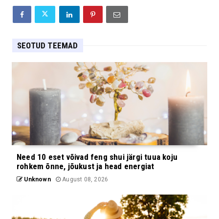
SEOTUD TEEMAD
Need 10 eset võivad feng shui järgi tuua koju
rohkem õnne, jõukust ja head energiat
Unknown
August 08, 2026