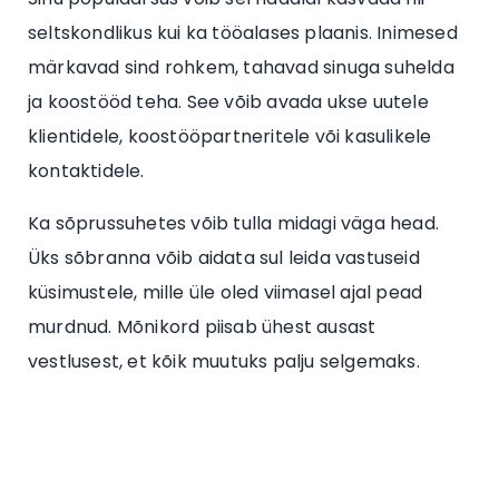
seltskondlikus kui ka tööalases plaanis. Inimesed
märkavad sind rohkem, tahavad sinuga suhelda
ja koostööd teha. See võib avada ukse uutele
klientidele, koostööpartneritele või kasulikele
kontaktidele.
Ka sõprussuhetes võib tulla midagi väga head.
Üks sõbranna võib aidata sul leida vastuseid
küsimustele, mille üle oled viimasel ajal pead
murdnud. Mõnikord piisab ühest ausast
vestlusest, et kõik muutuks palju selgemaks.