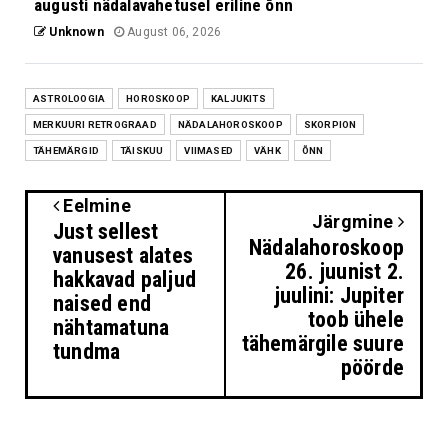
augusti nädalavahetusel eriline õnn
Unknown
August 06, 2026
ASTROLOOGIA
HOROSKOOP
KALJUKITS
MERKUURI RETROGRAAD
NÄDALAHOROSKOOP
SKORPION
TÄHEMÄRGID
TÄISKUU
VIIMASED
VÄHK
ÕNN
Eelmine
Järgmine
Just sellest
Nädalahoroskoop
vanusest alates
26. juunist 2.
hakkavad paljud
juulini: Jupiter
naised end
toob ühele
nähtamatuna
tähemärgile suure
tundma
pöörde