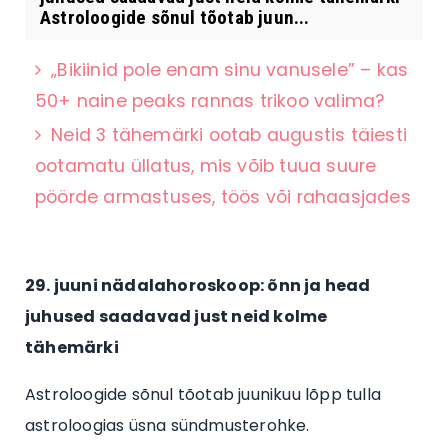
Astroloogide sõnul tõotab juun...
„Bikiinid pole enam sinu vanusele” – kas
50+ naine peaks rannas trikoo valima?
Neid 3 tähemärki ootab augustis täiesti
ootamatu üllatus, mis võib tuua suure
pöörde armastuses, töös või rahaasjades
29. juuni nädalahoroskoop: õnn ja head
juhused saadavad just neid kolme
tähemärki
Astroloogide sõnul tõotab juunikuu lõpp tulla
astroloogias üsna sündmusterohke.