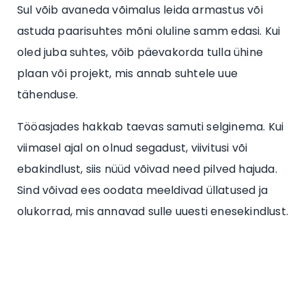
Sul võib avaneda võimalus leida armastus või
astuda paarisuhtes mõni oluline samm edasi. Kui
oled juba suhtes, võib päevakorda tulla ühine
plaan või projekt, mis annab suhtele uue
tähenduse.
Tööasjades hakkab taevas samuti selginema. Kui
viimasel ajal on olnud segadust, viivitusi või
ebakindlust, siis nüüd võivad need pilved hajuda.
Sind võivad ees oodata meeldivad üllatused ja
olukorrad, mis annavad sulle uuesti enesekindlust.