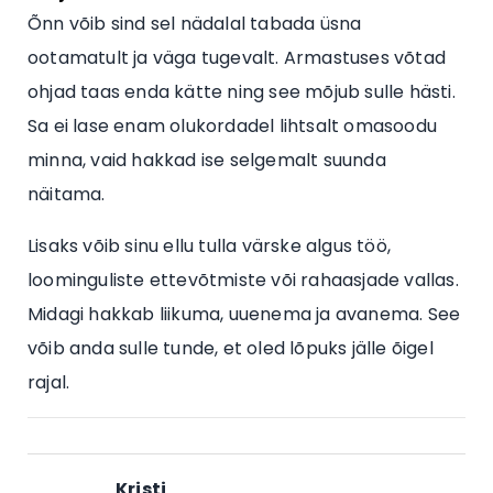
Õnn võib sind sel nädalal tabada üsna
ootamatult ja väga tugevalt. Armastuses võtad
ohjad taas enda kätte ning see mõjub sulle hästi.
Sa ei lase enam olukordadel lihtsalt omasoodu
minna, vaid hakkad ise selgemalt suunda
näitama.
Lisaks võib sinu ellu tulla värske algus töö,
loominguliste ettevõtmiste või rahaasjade vallas.
Midagi hakkab liikuma, uuenema ja avanema. See
võib anda sulle tunde, et oled lõpuks jälle õigel
rajal.
Kristi