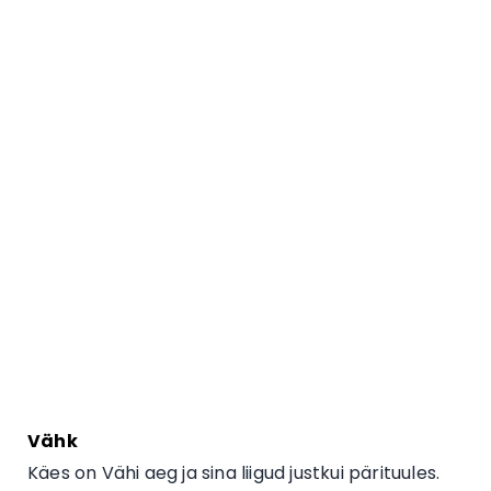
Vähk
Käes on Vähi aeg ja sina liigud justkui pärituules.