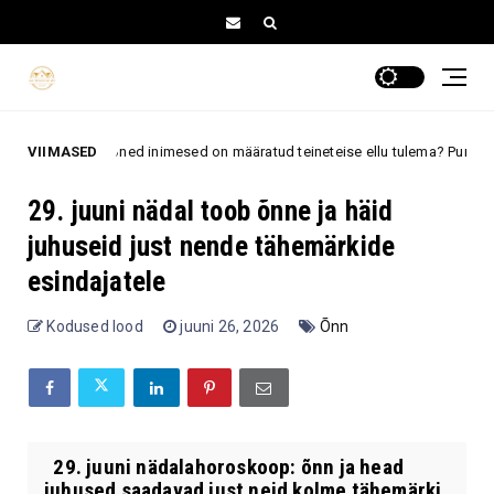
s mõned inimesed on määratud teineteise ellu tulema? Punase paela legend 
VIIMASED
29. juuni nädal toob õnne ja häid
juhuseid just nende tähemärkide
esindajatele
Kodused lood
juuni 26, 2026
Õnn
29. juuni nädalahoroskoop: õnn ja head
juhused saadavad just neid kolme tähemärki