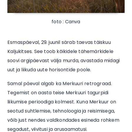
foto : Canva
Esmaspäeval, 29. juunil särab taevas täiskuu
Kaljukitses. See toob kõikidele tähemärkidele
soovi argipäevast välja murda, avastada midagi
uut ja liikuda uute horisontide poole.
Samal päeval algab ka Merkuuri retrograad.
Tegemist on aasta teise Merkuuri tagurpidi
liikumise perioodiga kolmest. Kuna Merkuur on
seotud suhtlemise, tehnoloogia ja reisimisega,
võib just nendes valdkondades esineda rohkem
segadust, viivitusi ja arusaamatusi.