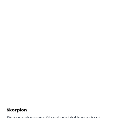
Skorpion
Sinu populaarsus võib sel nädalal kasvada nii