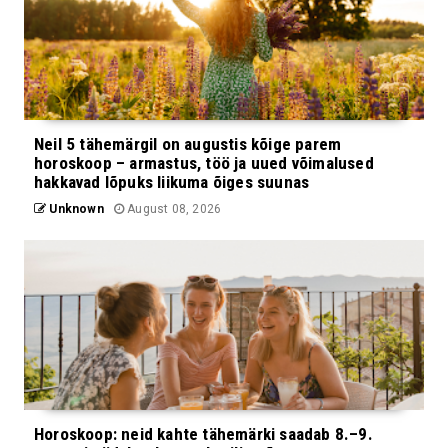
Neil 5 tähemärgil on augustis kõige parem
horoskoop – armastus, töö ja uued võimalused
hakkavad lõpuks liikuma õiges suunas
Unknown
August 08, 2026
Horoskoop: neid kahte tähemärki saadab 8.–9.