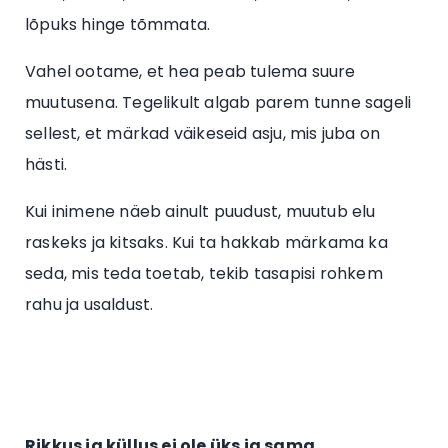
lõpuks hinge tõmmata.
Vahel ootame, et hea peab tulema suure
muutusena. Tegelikult algab parem tunne sageli
sellest, et märkad väikeseid asju, mis juba on
hästi.
Kui inimene näeb ainult puudust, muutub elu
raskeks ja kitsaks. Kui ta hakkab märkama ka
seda, mis teda toetab, tekib tasapisi rohkem
rahu ja usaldust.
Rikkus ja küllus ei ole üks ja sama