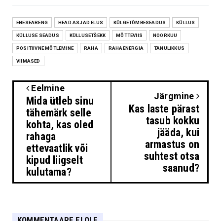
ENESEARENG
HEAD ASJAD ELUS
KÜLGETÕMBESEADUS
KÜLLUS
KÜLLUSE SEADUS
KÜLLUSETŠEKK
MÕTTEVIIS
NOORKUU
POSITIIVNE MÕTLEMINE
RAHA
RAHAENERGIA
TÄNULIKKUS
VIIMASED
Eelmine
Järgmine
Mida ütleb sinu
Kas laste pärast
tähemärk selle
tasub kokku
kohta, kas oled
jääda, kui
rahaga
armastus on
ettevaatlik või
suhtest otsa
kipud liigselt
saanud?
kulutama?
KOMMENTAARE EI OLE