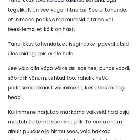
Tänulikkus võib kõlada kulunud sõnana, aga
tegelikult on see väga lihtne asi. See ei tähenda,
et inimene peaks oma muresid eitama või
teesklema, et kõik on hästi.
Tänulikkus tähendab, et isegi raskel päeval otsid
üles midagi, mis ei ole halb.
See võib olla väga väike asi: soe tee, puhas voodi,
sõbralik sõnum, tehtud töö, rahulik hetk,
päikesekiir aknast või inimene, kes ütles midagi
head.
Kui inimene harjutab märkama väikseid häid asju,
muutub ka tema sisemine pilk. Ta ei ela enam
ainult puuduse ja hirmu sees, vaid hakkab