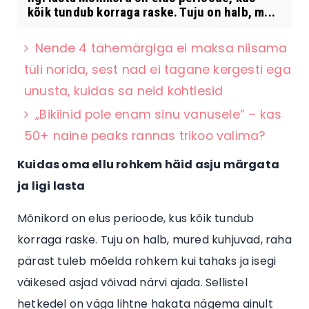
kõik tundub korraga raske. Tuju on halb, m...
Nende 4 tähemärgiga ei maksa niisama
tüli norida, sest nad ei tagane kergesti ega
unusta, kuidas sa neid kohtlesid
„Bikiinid pole enam sinu vanusele” – kas
50+ naine peaks rannas trikoo valima?
Kuidas oma ellu rohkem häid asju märgata
ja ligi lasta
Mõnikord on elus perioode, kus kõik tundub
korraga raske. Tuju on halb, mured kuhjuvad, raha
pärast tuleb mõelda rohkem kui tahaks ja isegi
väikesed asjad võivad närvi ajada. Sellistel
hetkedel on väga lihtne hakata nägema ainult