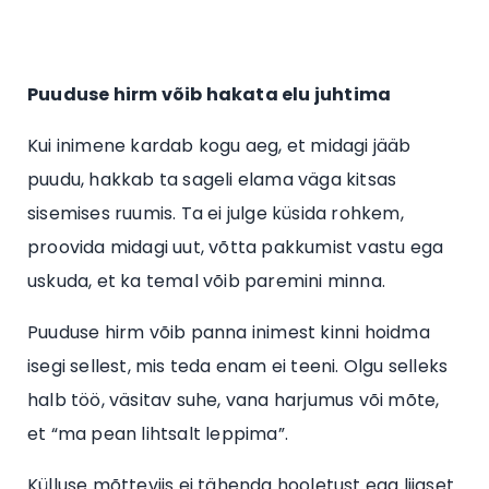
Puuduse hirm võib hakata elu juhtima
Kui inimene kardab kogu aeg, et midagi jääb
puudu, hakkab ta sageli elama väga kitsas
sisemises ruumis. Ta ei julge küsida rohkem,
proovida midagi uut, võtta pakkumist vastu ega
uskuda, et ka temal võib paremini minna.
Puuduse hirm võib panna inimest kinni hoidma
isegi sellest, mis teda enam ei teeni. Olgu selleks
halb töö, väsitav suhe, vana harjumus või mõte,
et “ma pean lihtsalt leppima”.
Külluse mõtteviis ei tähenda hooletust ega liigset