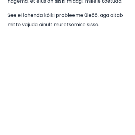
nägema, et elus on siiski midagi, millele toetuda.
See ei lahenda kõiki probleeme üleöö, aga aitab
mitte vajuda ainult muretsemise sisse.