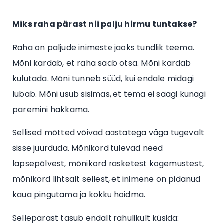
Miks raha pärast nii palju hirmu tuntakse?
Raha on paljude inimeste jaoks tundlik teema.
Mõni kardab, et raha saab otsa. Mõni kardab
kulutada. Mõni tunneb süüd, kui endale midagi
lubab. Mõni usub sisimas, et tema ei saagi kunagi
paremini hakkama.
Sellised mõtted võivad aastatega väga tugevalt
sisse juurduda. Mõnikord tulevad need
lapsepõlvest, mõnikord rasketest kogemustest,
mõnikord lihtsalt sellest, et inimene on pidanud
kaua pingutama ja kokku hoidma.
Sellepärast tasub endalt rahulikult küsida: