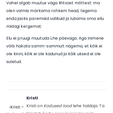
Vahel algab muutus väga lihtsast mõttest: ma
olen valmis märkama rohkem head, tegema
enda jaoks paremaid valikuid ja lubama oma ellu
midagi kergemat.
Elu ei pruugi muutuda ühe päevaga. Aga inimene
võib hakata samm-sammult nägema, et kõik ei
ole kinni, kõik ei ole kadunud ja kõik uksed ei ole
suletud.
Kristi
Kristi on
Kodused lood
lehe haldaja. Ta