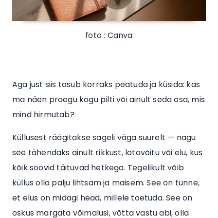
foto : Canva
Aga just siis tasub korraks peatuda ja küsida: kas
ma näen praegu kogu pilti või ainult seda osa, mis
mind hirmutab?
Küllusest räägitakse sageli väga suurelt — nagu
see tähendaks ainult rikkust, lotovõitu või elu, kus
kõik soovid täituvad hetkega. Tegelikult võib
küllus olla palju lihtsam ja maisem. See on tunne,
et elus on midagi head, millele toetuda. See on
oskus märgata võimalusi, võtta vastu abi, olla