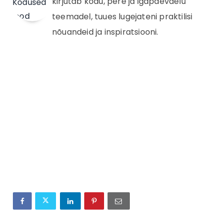
kirjutab kodu, pere ja igapäevaelu
teemadel, tuues lugejateni praktilisi
nõuandeid ja inspiratsiooni.