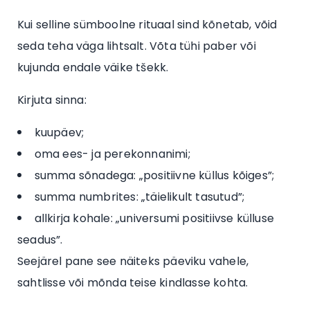
Kui selline sümboolne rituaal sind kõnetab, võid
seda teha väga lihtsalt. Võta tühi paber või
kujunda endale väike tšekk.
Kirjuta sinna:
kuupäev;
oma ees- ja perekonnanimi;
summa sõnadega: „positiivne küllus kõiges”;
summa numbrites: „täielikult tasutud”;
allkirja kohale: „universumi positiivse külluse
seadus”.
Seejärel pane see näiteks päeviku vahele,
sahtlisse või mõnda teise kindlasse kohta.