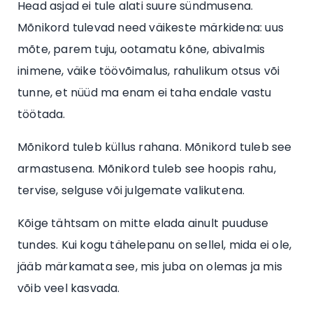
Head asjad ei tule alati suure sündmusena.
Mõnikord tulevad need väikeste märkidena: uus
mõte, parem tuju, ootamatu kõne, abivalmis
inimene, väike töövõimalus, rahulikum otsus või
tunne, et nüüd ma enam ei taha endale vastu
töötada.
Mõnikord tuleb küllus rahana. Mõnikord tuleb see
armastusena. Mõnikord tuleb see hoopis rahu,
tervise, selguse või julgemate valikutena.
Kõige tähtsam on mitte elada ainult puuduse
tundes. Kui kogu tähelepanu on sellel, mida ei ole,
jääb märkamata see, mis juba on olemas ja mis
võib veel kasvada.