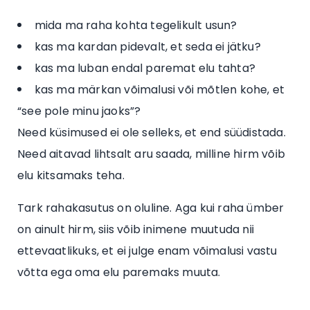
mida ma raha kohta tegelikult usun?
kas ma kardan pidevalt, et seda ei jätku?
kas ma luban endal paremat elu tahta?
kas ma märkan võimalusi või mõtlen kohe, et
“see pole minu jaoks”?
Need küsimused ei ole selleks, et end süüdistada.
Need aitavad lihtsalt aru saada, milline hirm võib
elu kitsamaks teha.
Tark rahakasutus on oluline. Aga kui raha ümber
on ainult hirm, siis võib inimene muutuda nii
ettevaatlikuks, et ei julge enam võimalusi vastu
võtta ega oma elu paremaks muuta.