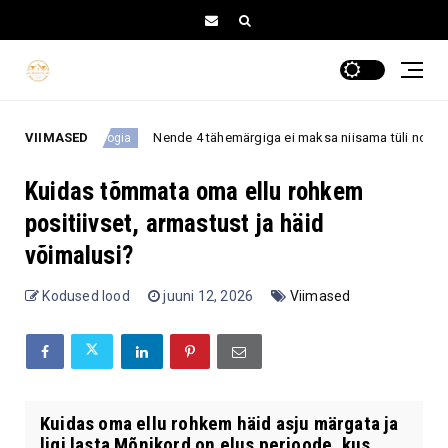
VIIMASED
Nende 4 tähemärgiga ei maksa niisama tüli norida, sest nad ei taga
oogia
Kuidas tõmmata oma ellu rohkem
positiivset, armastust ja häid
võimalusi?
Kodused lood
juuni 12, 2026
Viimased
Kuidas oma ellu rohkem häid asju märgata ja
ligi lasta Mõnikord on elus perioode, kus