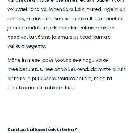
Küllusetšeki mõte ei ole selles, et üks paber tooks
võluväel raha või lahendaks kõik mured. Pigem on
see viis, kuidas oma soovid rahulikult läbi mõelda
ja anda endale märk: ma olen valmis rohkem
head vastu võtma ja oma elus teadlikumaid
valikuid tegema.
Mõne inimese jaoks töötab see nagu väike
meeldetuletus. See aitab keskenduda mitte ainult
hirmule ja puudusele, vaid ka sellele, mida ta
tahab oma ellu rohkem luua.
Kuidas küllusetšekki teha?