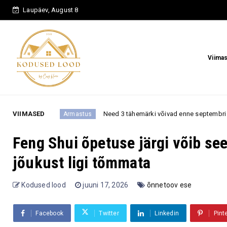
Laupäev, August 8
Viima
VIIMASED
Need 3 tähemärki võivad enne septembri algust kohtuda kellegagi
mastus
Feng Shui õpetuse järgi võib se
jõukust ligi tõmmata
Kodused lood
juuni 17, 2026
õnnetoov ese
Facebook
Twitter
Linkedin
Pint