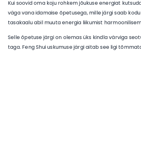
Kui soovid oma koju rohkem jõukuse energiat kutsuda
väga vana idamaise õpetusega, mille järgi saab kod
tasakaalu abil muuta energia liikumist harmoonilise
Selle õpetuse järgi on olemas üks kindla värviga seot
taga. Feng Shui uskumuse järgi aitab see ligi tõmmata