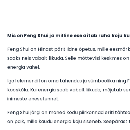
Mis on Feng Shui ja milline ese aitab raha koju 
Feng Shui on Hiinast pärit iidne õpetus, mille eesmä
saaks neis vabalt liikuda. Selle mõtteviisi keskmes o
energia vahel.
Igal elemendil on oma tähendus ja sümboolika ning Fen
kooskõla. Kui energia saab vabalt liikuda, mõjutab see
inimeste enesetunnet.
Feng Shui järgi on mõned kodu piirkonnad eriti tähtsa
on paik, mille kaudu energia koju siseneb. Seepärast t