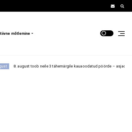
itiivne mõtlemine
neile 3 tähemärgile kauaoodatud pöörde – asjad hakkavad lõpuks liikuma a
a