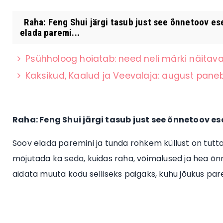
Raha: Feng Shui järgi tasub just see õnnetoov es
elada paremi...
Psühholoog hoiatab: need neli märki näitavad
Kaksikud, Kaalud ja Veevalaja: august paneb 
Raha: Feng Shui järgi tasub just see õnnetoov e
Soov elada paremini ja tunda rohkem küllust on tutta
mõjutada ka seda, kuidas raha, võimalused ja hea õnn 
aidata muuta kodu selliseks paigaks, kuhu jõukus pare