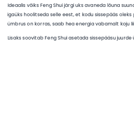
Ideaalis võiks Feng Shui järgi uks avaneda lõuna suunas
igaüks hoolitseda selle eest, et kodu sissepääs oleks 
ümbrus on korras, saab hea energia vabamalt koju li
Lisaks soovitab Feng Shui asetada sissepääsu juurde