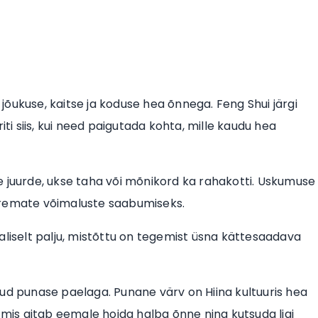
õukuse, kaitse ja koduse hea õnnega. Feng Shui järgi
iti siis, kui need paigutada kohta, mille kaudu hea
e juurde, ukse taha või mõnikord ka rahakotti. Uskumuse
aremate võimaluste saabumiseks.
aliselt palju, mistõttu on tegemist üsna kättesaadava
tud punase paelaga. Punane värv on Hiina kultuuris hea
 mis aitab eemale hoida halba õnne ning kutsuda ligi