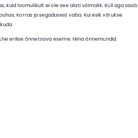
, kuid loomulikult ei ole see alati võimalik. Küll aga saab
puhas, korras ja segadusest vaba. Kui esik või ukse
ikuda.
 ühe erilise õnnetoova eseme: Hiina õnnemündid.