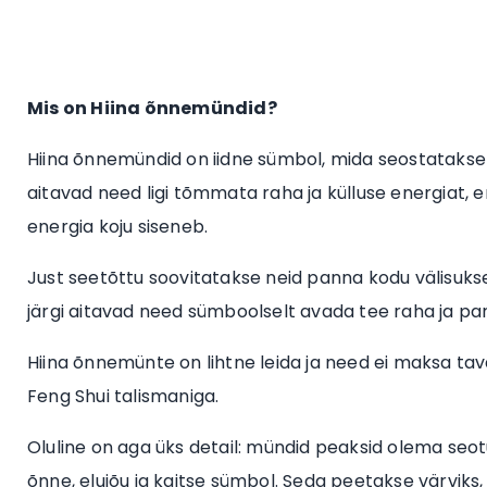
Mis on Hiina õnnemündid?
Hiina õnnemündid on iidne sümbol, mida seostatakse j
aitavad need ligi tõmmata raha ja külluse energiat, er
energia koju siseneb.
Just seetõttu soovitatakse neid panna kodu välisuks
järgi aitavad need sümboolselt avada tee raha ja p
Hiina õnnemünte on lihtne leida ja need ei maksa tav
Feng Shui talismaniga.
Oluline on aga üks detail: mündid peaksid olema seo
õnne, elujõu ja kaitse sümbol. Seda peetakse värviks,