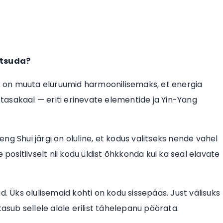
kutsuda?
rk on muuta eluruumid harmoonilisemaks, et energia
n tasakaal — eriti erinevate elementide ja Yin-Yang
g Shui järgi on oluline, et kodus valitseks nende vahel
 positiivselt nii kodu üldist õhkkonda kui ka seal elavate
d. Üks olulisemaid kohti on kodu sissepääs. Just välisuks
asub sellele alale erilist tähelepanu pöörata.