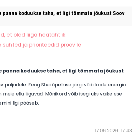
e panna koduukse taha, et ligi tõmmata jõukust Soov
, et oled liiga heatahtlik
suhted ja prioriteedid proovile
se panna koduukse taha, et ligi tõmmata jõukust
v paljudele. Feng Shui õpetuse järgi võib kodu energia
meie ellu liiguvad. Mõnikord võib isegi üks väike ese
mini ligi pääseb.
17.06.2026, 17:43