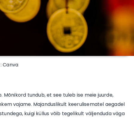
 : Canva
. Mõnikord tundub, et see tuleb ise meie juurde,
 rohkem vajame. Majanduslikult keerulisematel aegadel
ustundega, kuigi küllus võib tegelikult väljenduda väga