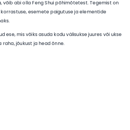
, võib abi olla Feng Shui põhimõtetest. Tegemist on
u korrastuse, esemete paigutuse ja elementide
maks.
ud ese, mis võiks asuda kodu välisukse juures või ukse
 raha, jõukust ja head õnne.