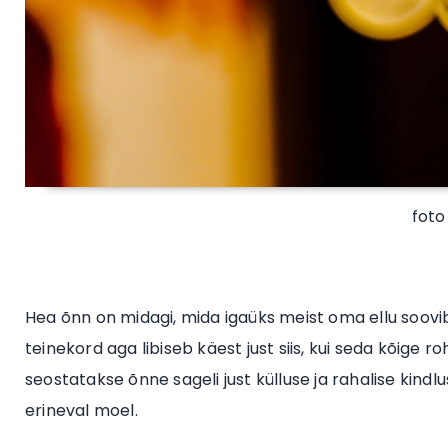
foto
Hea õnn on midagi, mida igaüks meist oma ellu soovib
teinekord aga libiseb käest just siis, kui seda kõige
seostatakse õnne sageli just külluse ja rahalise kindl
erineval moel.