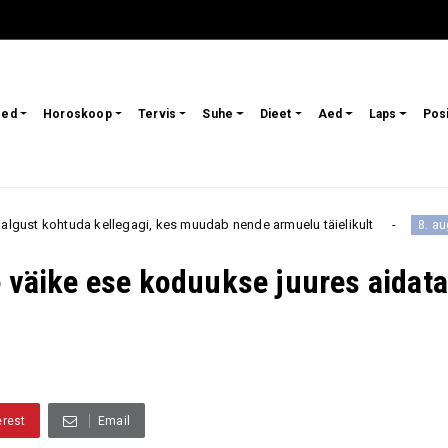
sed
Horoskoop
Tervis
Suhe
Dieet
Aed
Laps
Pos
, kes muudab nende armuelu täielikult
8. august toob 
8. august
e väike ese koduukse juures aidat
erest
Email