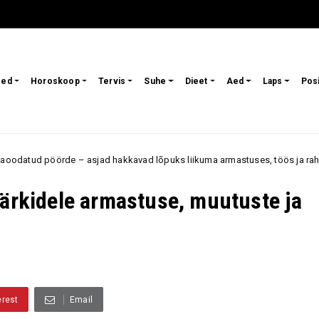
sed
Horoskoop
Tervis
Suhe
Dieet
Aed
Laps
Pos
jad hakkavad lõpuks liikuma armastuses, töös ja rahaasjades
Armas
märkidele armastuse, muutuste ja
erest
Email