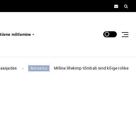
itiivne mõtlemine
Milline lillekimp tõmbab sind kõige rohkem? Sinu valik võib paljasta
tus