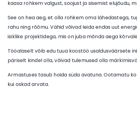
kaasa rohkem valgust, soojust ja sisemist elujõudu, m
See on hea aeg, et olla rohkem oma lähedastega, t
rahu ning rõõmu. Vähid võivad leida endas uut energia
isiklike projektidega, mis on juba mõnda aega kõrvale
Tööalaselt võib edu tuua koostöö usaldusväärsete in
päriselt kindel olla, võivad tulemused olla märkimisv
Armastuses tasub hoida süda avatuna. Ootamatu ko
kui oskad arvata.