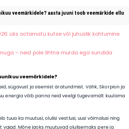
unikuu veemärkidele? aasta juuni toob veemärkide ellu
26: üks ootamatu kutse või juhuslik kohtumine
muga – neid pole lihtne murda ega sundida
juunikuu veemärkidele?
d, sügavust ja sisemist äratundmist. Vähk, Skorpion ja
 kuu energia võib panna neid veelgi tugevamalt kuulama
ib tuua ka muutusi, olulisi vestlusi, uusi võimalusi ning
kult vajad. Mõne jaoks muutuvad olulisemaks pere ja