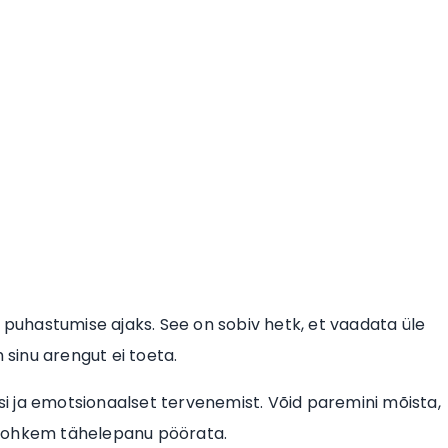
e puhastumise ajaks. See on sobiv hetk, et vaadata üle
 sinu arengut ei toeta.
i ja emotsionaalset tervenemist. Võid paremini mõista,
di rohkem tähelepanu pöörata.