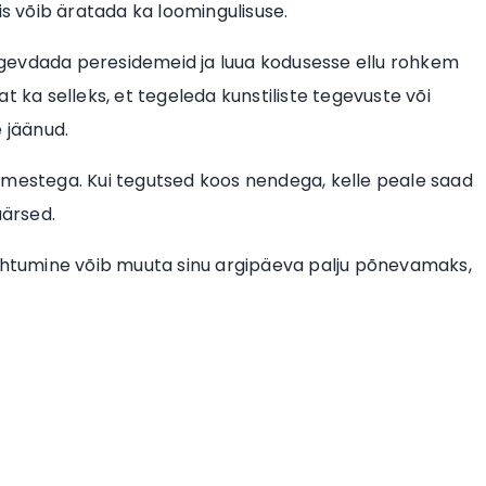
is võib äratada ka loomingulisuse.
ugevdada peresidemeid ja luua kodusesse ellu rohkem
t ka selleks, et tegeleda kunstiliste tegevuste või
 jäänud.
imestega. Kui tegutsed koos nendega, kelle peale saad
äärsed.
htumine võib muuta sinu argipäeva palju põnevamaks,