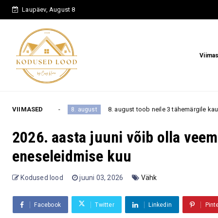
Laupäev, August 8
Viima
VIIMASED
8. august toob neile 3 tähemärgile kauaoodatud pöörde – as
8. august
2026. aasta juuni võib olla vee
eneseleidmise kuu
Kodused lood
juuni 03, 2026
Vähk
Facebook
Twitter
Linkedin
Pint