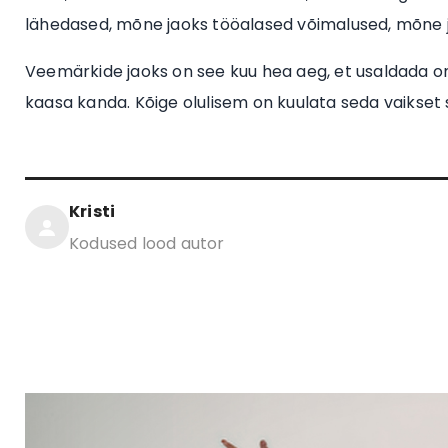
lähedased, mõne jaoks tööalased võimalused, mõne j
Veemärkide jaoks on see kuu hea aeg, et usaldada oma
kaasa kanda. Kõige olulisem on kuulata seda vaikset 
Kristi
Kodused lood autor