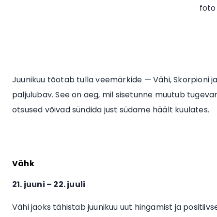
foto
Juunikuu tõotab tulla veemärkide — Vähi, Skorpioni j
paljulubav. See on aeg, mil sisetunne muutub tugeva
otsused võivad sündida just südame häält kuulates.
Vähk
21. juuni – 22. juuli
Vähi jaoks tähistab juunikuu uut hingamist ja posit