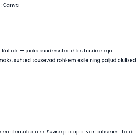
 : Canva
a Kalade — jaoks sündmusterohke, tundeline ja
maks, suhted tõusevad rohkem esile ning paljud olulised
iivsemaid emotsioone. Suvise pööripäeva saabumine toob