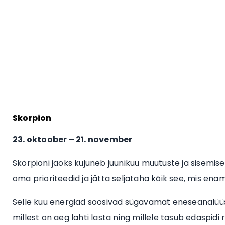
Skorpion
23. oktoober – 21. november
Skorpioni jaoks kujuneb juunikuu muutuste ja sisemis
oma prioriteedid ja jätta seljataha kõik see, mis enam
Selle kuu energiad soosivad sügavamat eneseanalüüs
millest on aeg lahti lasta ning millele tasub edaspi