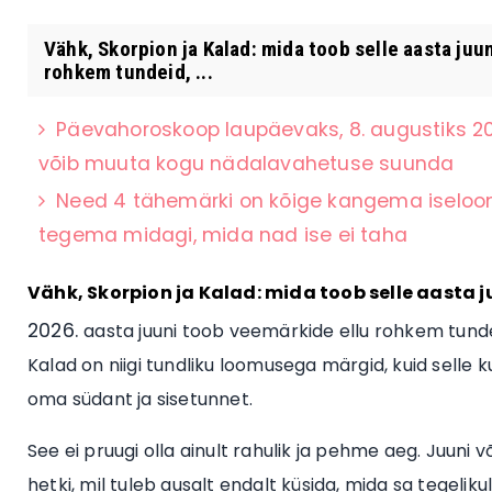
Vähk, Skorpion ja Kalad: mida toob selle aasta ju
rohkem tundeid, ...
Päevahoroskoop laupäevaks, 8. augustiks 20
võib muuta kogu nädalavahetuse suunda
Need 4 tähemärki on kõige kangema iseloo
tegema midagi, mida nad ise ei taha
Vähk, Skorpion ja Kalad: mida toob selle aasta 
aasta juuni toob veemärkide ellu rohkem tundei
Kalad on niigi tundliku loomusega märgid, kuid selle
oma südant ja sisetunnet.
See ei pruugi olla ainult rahulik ja pehme aeg. Juuni võ
hetki, mil tuleb ausalt endalt küsida, mida sa tegeli