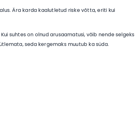
us. Ära karda kaalutletud riske võtta, eriti kui
. Kui suhtes on olnud arusaamatusi, võib nende selgeks
 ütlemata, seda kergemaks muutub ka süda.