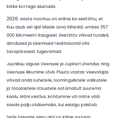
kõike korraga alustada.
aasta noorkuu on eriline ka seetõttu, et
Kuu asub sel ajal Maale üsna lähedal, umbes 357
000 kilomeetri kaugusel. Seetõttu võivad tunded,
aimdused ja sisemised reaktsioonid olla
tavapärasest tugevamad.
Juunikuu alguse Veenuse ja Jupiteri ühendus ning
Veenuse liikumine Lõvis Pluuto vastas Veevalajas
võivad anda suhetele, loomingulistele valikutele
ja tööalastele otsustele ootamatult suurema
kaalu. Mõni vestlus, kohtumine või mõte võib
saada palju olulisemaks, kui esialgu paistab.
Selle taevase seisu ajal on kõige suurem