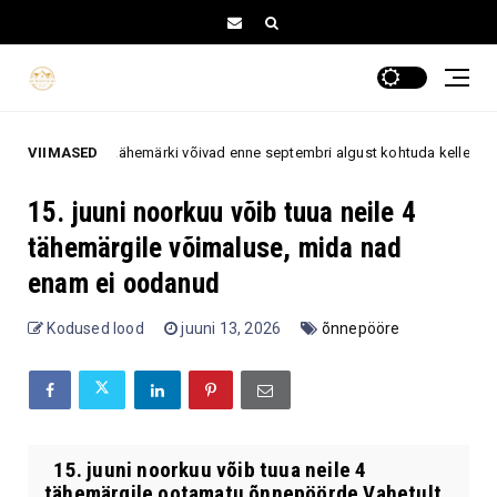
tähemärki võivad enne septembri algust kohtuda kellegagi, kes muudab nen
VIIMASED
15. juuni noorkuu võib tuua neile 4
tähemärgile võimaluse, mida nad
enam ei oodanud
Kodused lood
juuni 13, 2026
õnnepööre
15. juuni noorkuu võib tuua neile 4
tähemärgile ootamatu õnnepöörde Vahetult