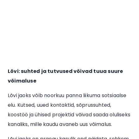
Lõvi: suhted ja tutvused võivad tuua suure
võimaluse
Lõvi jaoks võib noorkuu panna liikuma sotsiaalse
elu. Kutsed, uued kontaktid, sõprussuhted,
koostöö ja ühised projektid võivad saada oluliseks
kanaliks, mille kaudu avaneb uus võimalus.
Lõvi jaoks on praegu kasulik end näidata, rohkem