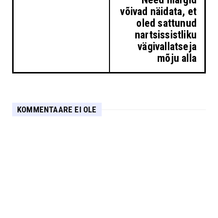
võivad näidata, et
oled sattunud
nartsissistliku
vägivallatseja
mõju alla
KOMMENTAARE EI OLE