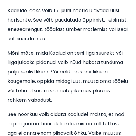
Kaalude jaoks võib 15. juuni noorkuu avada uusi
horisonte. See võib puudutada õppimist, reisimist,
enesearengut, tööalast ümbermõtlemist või isegi
uut suunda elus.
Mõni mõte, mida Kaalud on seni liiga suureks või
liiga julgeks pidanud, võib nüüd hakata tunduma
palju realistlikum. Võimalik on soov liikuda
kaugemale, õppida midagi uut, muuta oma tööelu
või teha otsus, mis annab pikemas plaanis
rohkem vabadust.
See noorkuu võib aidata Kaaludel mõista, et nad
ei pea jääma kinni olukorda, mis on küll tuttav,
aga ei anna enam piisavalt õhku. Väike muutus