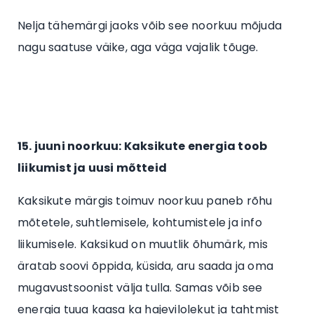
Nelja tähemärgi jaoks võib see noorkuu mõjuda
nagu saatuse väike, aga väga vajalik tõuge.
15. juuni noorkuu: Kaksikute energia toob
liikumist ja uusi mõtteid
Kaksikute märgis toimuv noorkuu paneb rõhu
mõtetele, suhtlemisele, kohtumistele ja info
liikumisele. Kaksikud on muutlik õhumärk, mis
äratab soovi õppida, küsida, aru saada ja oma
mugavustsoonist välja tulla. Samas võib see
energia tuua kaasa ka hajevilolekut ja tahtmist