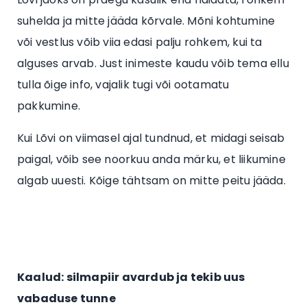
suhelda ja mitte jääda kõrvale. Mõni kohtumine
või vestlus võib viia edasi palju rohkem, kui ta
alguses arvab. Just inimeste kaudu võib tema ellu
tulla õige info, vajalik tugi või ootamatu
pakkumine.
Kui Lõvi on viimasel ajal tundnud, et midagi seisab
paigal, võib see noorkuu anda märku, et liikumine
algab uuesti. Kõige tähtsam on mitte peitu jääda.
Kaalud: silmapiir avardub ja tekib uus
vabaduse tunne