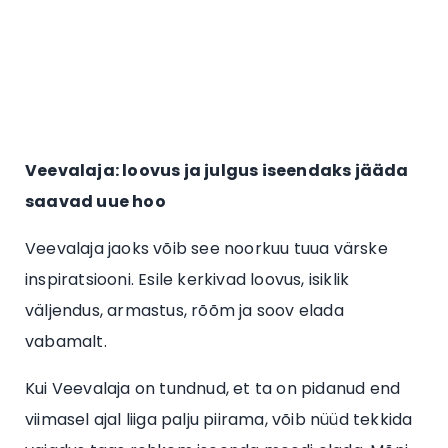
Veevalaja: loovus ja julgus iseendaks jääda
saavad uue hoo
Veevalaja jaoks võib see noorkuu tuua värske
inspiratsiooni. Esile kerkivad loovus, isiklik
väljendus, armastus, rõõm ja soov elada
vabamalt.
Kui Veevalaja on tundnud, et ta on pidanud end
viimasel ajal liiga palju piirama, võib nüüd tekkida