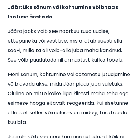
Jäär: üks sõnum või kohtumine võib taas
lootuse äratada
Jäära jaoks võib see noorkuu tuua uudise,
ettepaneku või vestluse, mis äratab uuesti ellu
soovi, mille ta oli võib-olla juba maha kandnud.
See võib puudutada nii armastust kui ka tööelu.
Mõni sõnum, kohtumine või ootamatu jutuajamine
võib avada ukse, mida Jäär pidas juba suletuks.
Oluline on mitte kõike liiga kiiresti maha teha ega
esimese hooga eitavalt reageerida. Kui sisetunne
ütleb, et selles võimaluses on midagi, tasub seda
kuulata.
Jäärale võib see noorkuu meenutada, et kõik ei