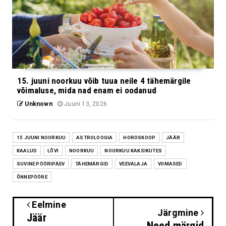
15. juuni noorkuu võib tuua neile 4 tähemärgile
võimaluse, mida nad enam ei oodanud
Unknown
Juuni 13, 2026
15 JUUNI NOORKUU
ASTROLOOGIA
HOROSKOOP
JÄÄR
KAALUD
LÕVI
NOORKUU
NOORKUU KAKSIKUTES
SUVINE PÖÖRIPÄEV
TÄHEMÄRGID
VEEVALAJA
VIIMASED
ÕNNEPÖÖRE
Eelmine
Järgmine
Jäär
Need märgid