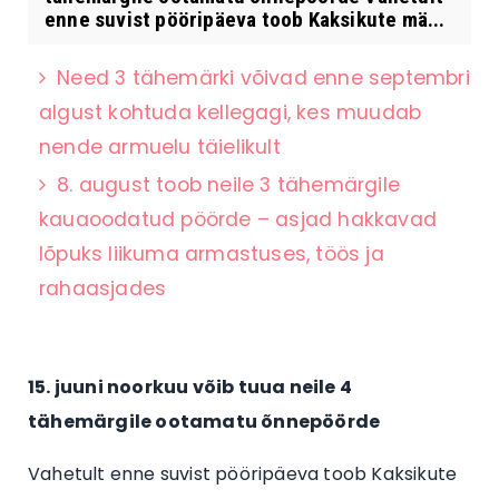
enne suvist pööripäeva toob Kaksikute mä...
Need 3 tähemärki võivad enne septembri
algust kohtuda kellegagi, kes muudab
nende armuelu täielikult
8. august toob neile 3 tähemärgile
kauaoodatud pöörde – asjad hakkavad
lõpuks liikuma armastuses, töös ja
rahaasjades
15. juuni noorkuu võib tuua neile 4
tähemärgile ootamatu õnnepöörde
Vahetult enne suvist pööripäeva toob Kaksikute