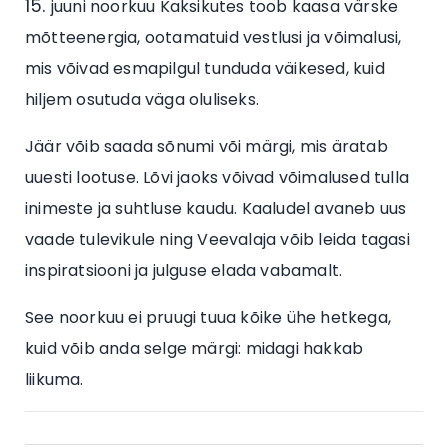
juuni noorkuu Kaksikutes toob kaasa värske
mõtteenergia, ootamatuid vestlusi ja võimalusi,
mis võivad esmapilgul tunduda väikesed, kuid
hiljem osutuda väga oluliseks.
Jäär võib saada sõnumi või märgi, mis äratab
uuesti lootuse. Lõvi jaoks võivad võimalused tulla
inimeste ja suhtluse kaudu. Kaaludel avaneb uus
vaade tulevikule ning Veevalaja võib leida tagasi
inspiratsiooni ja julguse elada vabamalt.
See noorkuu ei pruugi tuua kõike ühe hetkega,
kuid võib anda selge märgi: midagi hakkab
liikuma.