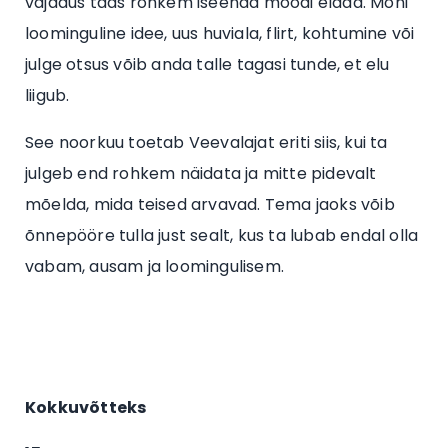
vajadus taas rohkem iseenda moodi elada. Mõni
loominguline idee, uus huviala, flirt, kohtumine või
julge otsus võib anda talle tagasi tunde, et elu
liigub.
See noorkuu toetab Veevalajat eriti siis, kui ta
julgeb end rohkem näidata ja mitte pidevalt
mõelda, mida teised arvavad. Tema jaoks võib
õnnepööre tulla just sealt, kus ta lubab endal olla
vabam, ausam ja loomingulisem.
Kokkuvõtteks