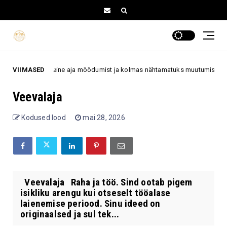
 välimuses, teine aja möödumist ja kolmas nähtamatuks muutumist
VIIMASED
Veevalaja
Kodused lood
mai 28, 2026
Veevalaja Raha ja töö. Sind ootab pigem
isikliku arengu kui otseselt tööalase
laienemise periood. Sinu ideed on
originaalsed ja sul tek...