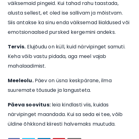
väiksemaid pingeid. Kui tahad rahu taastada,
alusta sellest, et oled ise sallivam ja mõistvam.
Siis antakse ka sinu enda väiksemad liialdused või
emotsionaalsed pursked kergemini andeks.
Tervis.
Elujõudu on küll, kuid närvipinget samuti.
Keha võib vastu pidada, aga meel vajab
mahalaadimist.
Meeleolu.
Päev on üsna keskpärane, ilma
suuremate tõusude ja langusteta.
Päeva soovitus:
leia kindlasti viis, kuidas
närvipinget maandada. Kui sa seda ei tee, võib
üldine õhkkond kiiresti halvemaks muutuda.