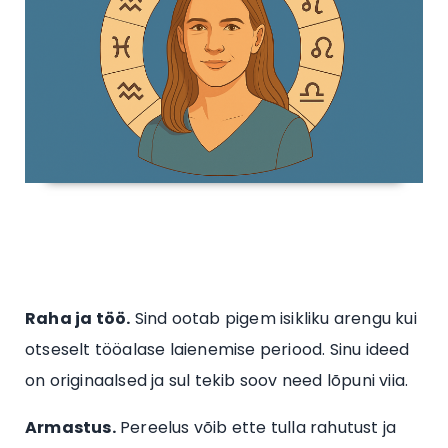
Raha ja töö.
Sind ootab pigem isikliku arengu kui
otseselt tööalase laienemise periood. Sinu ideed
on originaalsed ja sul tekib soov need lõpuni viia.
Armastus.
Pereelus võib ette tulla rahutust ja