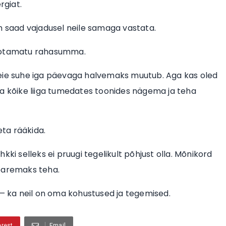
rgiat.
ljem saad vajadusel neile samaga vastata.
 ootamatu rahasumma.
teie suhe iga päevaga halvemaks muutub. Aga kas oled
duda kõike liiga tumedates toonides nägema ja teha
eta rääkida.
ehkki selleks ei pruugi tegelikult põhjust olla. Mõnikord
u paremaks teha.
i — ka neil on oma kohustused ja tegemised.
erest
Email