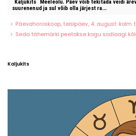
Kaljukits Meeleolu. Päev võib tekitada veidi ärevu
suurenenud ja sul võib olla järjest ra...
Päevahoroskoop, teisipäev, 4. august: kolm
Seda tähemärki peetakse kogu sodiaagi kõi
Kaljukits