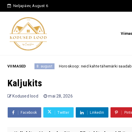
Neljapäev, August 6
Viima
VIIMASED
Horoskoop: neid kahte tähemärki saadab 8.–9. augusti n
8. august
Kaljukits
Kodused lood
mai 28, 2026
Facebook
Twitter
Linkedin
Pint