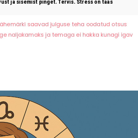
st ja sisemist pinget. Tervis. Stress on taas
 tähemärki saavad julguse teha oodatud otsus
ge naljakamaks ja temaga ei hakka kunagi igav