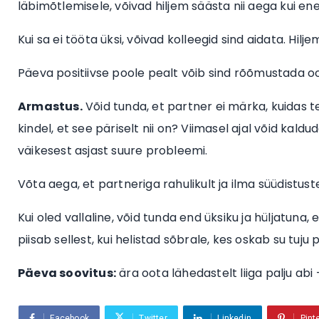
läbimõtlemisele, võivad hiljem säästa nii aega kui ene
Kui sa ei tööta üksi, võivad kolleegid sind aidata. Hi
Päeva positiivse poole pealt võib sind rõõmustada
Armastus.
Võid tunda, et partner ei märka, kuidas 
kindel, et see päriselt nii on? Viimasel ajal võid kal
väikesest asjast suure probleemi.
Võta aega, et partneriga rahulikult ja ilma süüdistust
Kui oled vallaline, võid tunda end üksiku ja hüljatuna, 
piisab sellest, kui helistad sõbrale, kes oskab su tuj
Päeva soovitus:
ära oota lähedastelt liiga palju ab
Facebook
Twitter
Linkedin
Pint