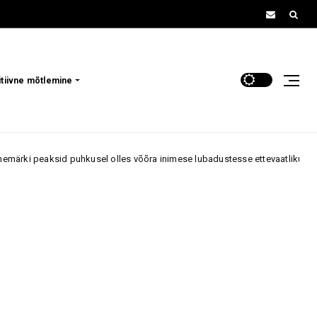
itiivne mõtlemine
 puhkusel olles võõra inimese lubadustesse ettevaatlikult suhtuma