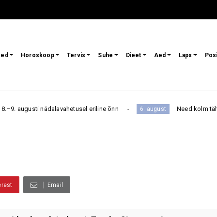
sed
Horoskoop
Tervis
Suhe
Dieet
Aed
Laps
Pos
ädalavahetusel eriline õnn
Need kolm tähemärki peaksid
6. august
erest
Email