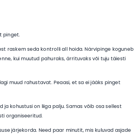
t pinget.
jest raskem seda kontrolli all hoida. Närvipinge koguneb
 enne, kui muutud pahuraks, ärrituvaks või tuju täiesti
dagi muud rahustavat. Peaasi, et sa ei jääks pinget
ja kohustusi on liiga palju. Samas võib osa sellest
ästi organiseeritud.
use järjekorda. Need paar minutit, mis kuluvad asjade