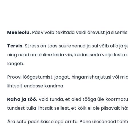
Meeleolu.
Päev võib tekitada veidi ärevust ja sisemis
Tervis.
Stress on taas suurenenud ja sul võib olla jär
ning nüüd on oluline leida viis, kuidas seda välja lasta
langeb.
Proovi lõõgastumist, joogat, hingamisharjutusi või mi
lihtsalt endasse kandma.
Raha ja töö.
Võid tunda, et oled tööga üle koormatud 
tundest tulla lihtsalt sellest, et kõik ei ole piisavalt h
Ära satu paanikasse ega ärritu. Pane ülesanded tähts