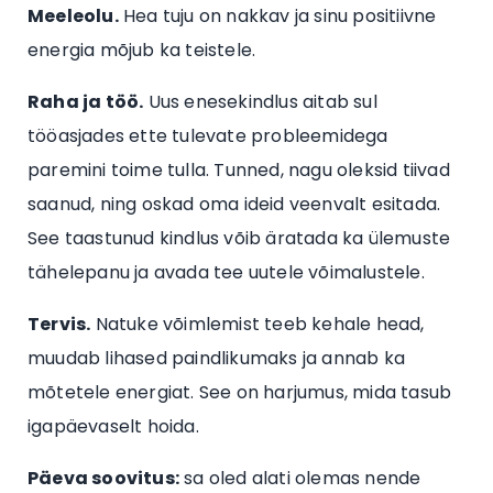
Meeleolu.
Hea tuju on nakkav ja sinu positiivne
energia mõjub ka teistele.
Raha ja töö.
Uus enesekindlus aitab sul
tööasjades ette tulevate probleemidega
paremini toime tulla. Tunned, nagu oleksid tiivad
saanud, ning oskad oma ideid veenvalt esitada.
See taastunud kindlus võib äratada ka ülemuste
tähelepanu ja avada tee uutele võimalustele.
Tervis.
Natuke võimlemist teeb kehale head,
muudab lihased paindlikumaks ja annab ka
mõtetele energiat. See on harjumus, mida tasub
igapäevaselt hoida.
Päeva soovitus:
sa oled alati olemas nende