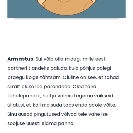
Armastus.
Sul võib olla midagi, mille eest
partnerilt andeks paluda, kuid põhjus polegi
praegu kõige tähtsam. Oluline on see, et tahad
siiralt olukorda parandada. Oled täna
tähelepanelik, hell ja valmis tegema väikseid
üllatusi, et kallima süda taas enda poole võita.
Sinu ausad pingutused võivad teie vahelise
soojuse uuesti elama panna.