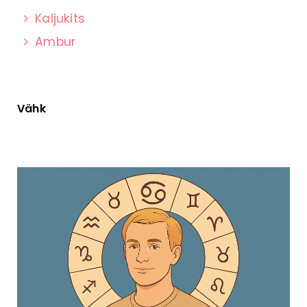
Kaljukits
Ambur
Vähk