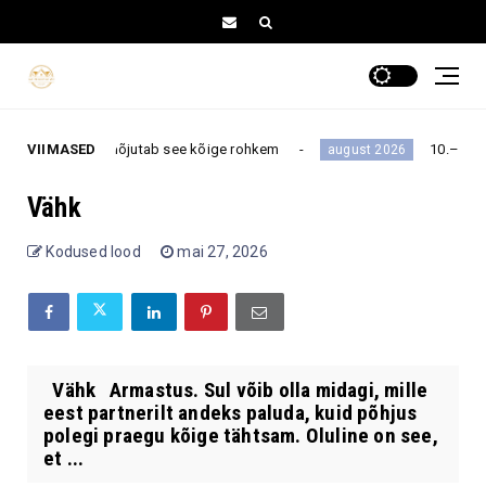
id tähemärke mõjutab see kõige rohkem
VIIMASED
10.–16. augus
august 2026
Vähk
Kodused lood
mai 27, 2026
Vähk Armastus. Sul võib olla midagi, mille
eest partnerilt andeks paluda, kuid põhjus
polegi praegu kõige tähtsam. Oluline on see,
et ...