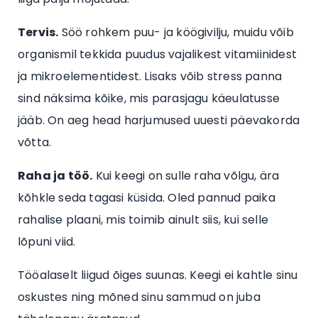
Tervis.
Söö rohkem puu- ja köögivilju, muidu võib
organismil tekkida puudus vajalikest vitamiinidest
ja mikroelementidest. Lisaks võib stress panna
sind näksima kõike, mis parasjagu käeulatusse
jääb. On aeg head harjumused uuesti päevakorda
võtta.
Raha ja töö.
Kui keegi on sulle raha võlgu, ära
kõhkle seda tagasi küsida. Oled pannud paika
rahalise plaani, mis toimib ainult siis, kui selle
lõpuni viid.
Tööalaselt liigud õiges suunas. Keegi ei kahtle sinu
oskustes ning mõned sinu sammud on juba