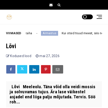
 nad ise ei taha
VIIMASED
Kui otsid truud meest, siis nende 4 tä
Armastus
Lõvi
Kodused lood
mai 27, 2026
Lõvi Meeleolu. Täna võid olla veidi mossis
ja solvuvamas tujus. Ära lase väikestel
asjadel end liiga palju mõjutada. Tervis. Söö
roh...