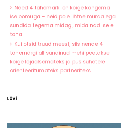
Need 4 tähemärki on kõige kangema
iseloomuga – neid pole lihtne murda ega
sundida tegema midagi, mida nad ise ei
taha
Kui otsid truud meest, siis nende 4
tähemärgi all sündinud mehi peetakse
kõige lojaalsemateks ja püsisuhetele
orienteeritumateks partneriteks
Lõvi