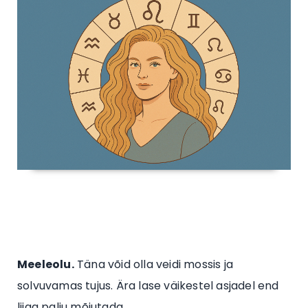
Meeleolu.
Täna võid olla veidi mossis ja
solvuvamas tujus. Ära lase väikestel asjadel end
liiga palju mõjutada.