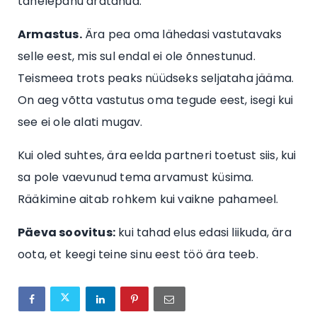
tähelepanu äratanud.
Armastus.
Ära pea oma lähedasi vastutavaks
selle eest, mis sul endal ei ole õnnestunud.
Teismeea trots peaks nüüdseks seljataha jääma.
On aeg võtta vastutus oma tegude eest, isegi kui
see ei ole alati mugav.
Kui oled suhtes, ära eelda partneri toetust siis, kui
sa pole vaevunud tema arvamust küsima.
Rääkimine aitab rohkem kui vaikne pahameel.
Päeva soovitus:
kui tahad elus edasi liikuda, ära
oota, et keegi teine sinu eest töö ära teeb.