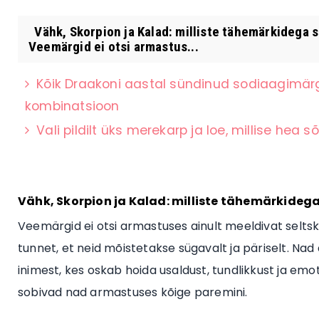
Vähk, Skorpion ja Kalad: milliste tähemärkidega
Veemärgid ei otsi armastus...
Kõik Draakoni aastal sündinud sodiaagimärg
kombinatsioon
Vali pildilt üks merekarp ja loe, millise hea
Vähk, Skorpion ja Kalad: milliste tähemärkide
Veemärgid ei otsi armastuses ainult meeldivat seltsko
tunnet, et neid mõistetakse sügavalt ja päriselt. N
inimest, kes oskab hoida usaldust, tundlikkust ja em
sobivad nad armastuses kõige paremini.