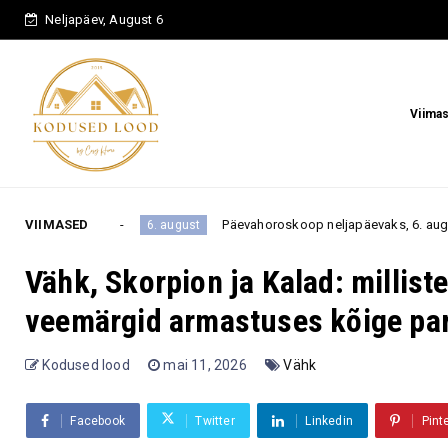
Neljapäev, August 6
Viima
VIIMASED
Päevahoroskoop neljapäevaks, 6. augustiks: üks rahuli
6. august
Vähk, Skorpion ja Kalad: millis
veemärgid armastuses kõige pa
Kodused lood
mai 11, 2026
Vähk
Facebook
Twitter
Linkedin
Pint