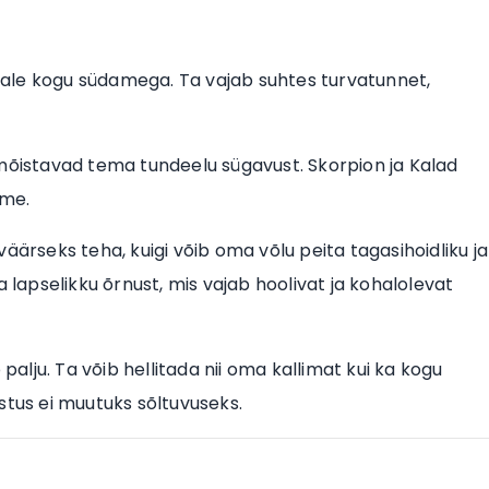
ale kogu südamega. Ta vajab suhtes turvatunnet,
 mõistavad tema tundeelu sügavust. Skorpion ja Kalad
eme.
äärseks teha, kuigi võib oma võlu peita tagasihoidliku ja
a lapselikku õrnust, mis vajab hoolivat ja kohalolevat
palju. Ta võib hellitada nii oma kallimat kui ka kogu
stus ei muutuks sõltuvuseks.