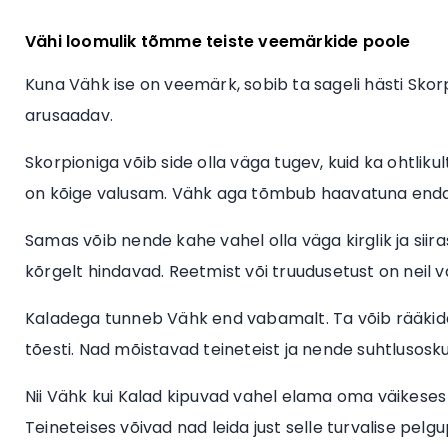
Vähi loomulik tõmme teiste veemärkide poole
Kuna Vähk ise on veemärk, sobib ta sageli hästi Skor
arusaadav.
Skorpioniga võib side olla väga tugev, kuid ka ohtliku
on kõige valusam. Vähk aga tõmbub haavatuna endass
Samas võib nende kahe vahel olla väga kirglik ja sii
kõrgelt hindavad. Reetmist või truudusetust on neil 
Kaladega tunneb Vähk end vabamalt. Ta võib rääkid
tõesti. Nad mõistavad teineteist ja nende suhtlusosku
Nii Vähk kui Kalad kipuvad vahel elama oma väikeses
Teineteises võivad nad leida just selle turvalise pelgu