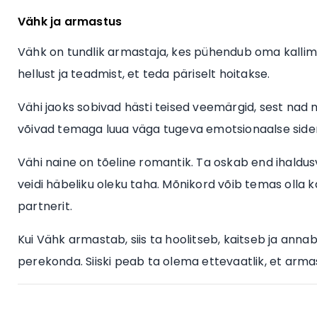
Vähk ja armastus
Vähk on tundlik armastaja, kes pühendub oma kallim
hellust ja teadmist, et teda päriselt hoitakse.
Vähi jaoks sobivad hästi teised veemärgid, sest nad
võivad temaga luua väga tugeva emotsionaalse sid
Vähi naine on tõeline romantik. Ta oskab end ihaldusv
veidi häbeliku oleku taha. Mõnikord võib temas olla k
partnerit.
Kui Vähk armastab, siis ta hoolitseb, kaitseb ja annab 
perekonda. Siiski peab ta olema ettevaatlik, et arma