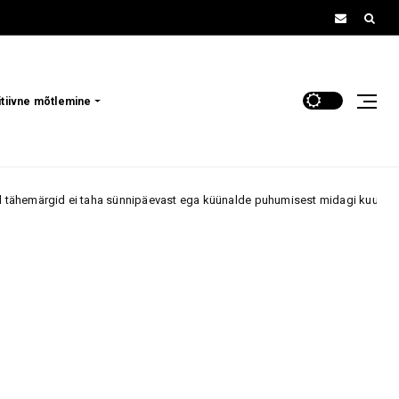
itiivne mõtlemine
ha sünnipäevast ega küünalde puhumisest midagi kuulda
N
Ambur