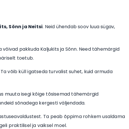
its, Sõnn ja Neitsi
. Neid ühendab soov luua sügav,
da võivad pakkuda Kaljukits ja Sõnn. Need tähemärgid
päriselt toetub.
b. Ta võib küll igatseda turvalist suhet, kuid armuda
kus muuta isegi kõige tõsisemad tähemärgid
undeid sõnadega kergesti väljendada.
rmastuseavaldustest. Ta peab õppima rohkem usaldama
li praktilisel ja vaiksel moel.