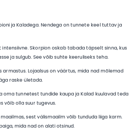
pioni ja Kaladega. Nendega on tunnete keel tuttav ja
lt intensiivne. Skorpion oskab tabada täpselt sinna, kus
e ja sulgub. See võib suhte keeruliseks teha.
ras armastus. Lojaalsus on väärtus, mida nad mõlemad
väga raske ületada.
a oma tunnetest tundide kaupa ja Kalad kuulavad teda
s võib olla suur tugevus.
 maailmas, sest välismaailm võib tunduda liiga karm.
paiga, mida nad on alati otsinud.