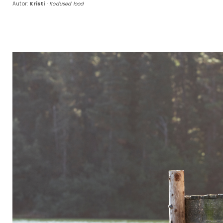
Autor:
Kristi
·
Kodused lood