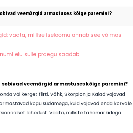
 sobivad veemärgid armastuses kõige paremini?
id: vaata, millise iseloomu annab see võimas
 sõnumi elu sulle praegu saadab
ga sobivad veemärgid armastuses kõige paremini?
nda või kerget flirti. Vähk, Skorpion ja Kalad vajavad
ad armastavad kogu südamega, kuid vajavad enda kõrvale
otsionaalset lähedust. Vaata, milliste tähemärkidega