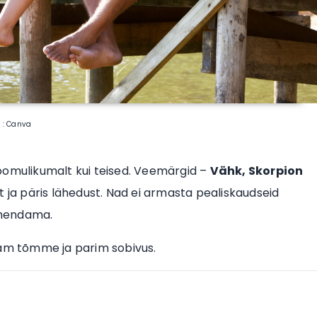
o : Canva
mulikumalt kui teised. Veemärgid –
Vähk, Skorpion
t ja päris lähedust. Nad ei armasta pealiskaudseid
ähendama.
vam tõmme ja parim sobivus.