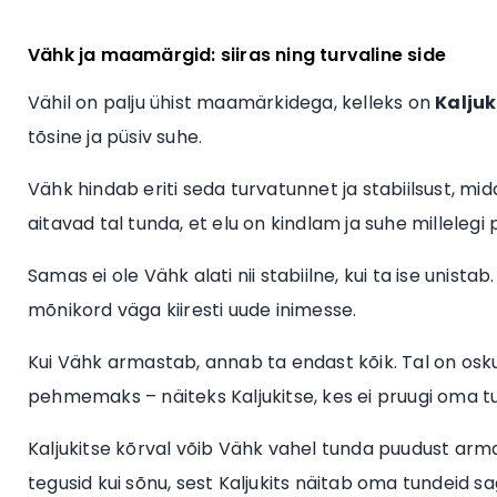
Vähk ja maamärgid: siiras ning turvaline side
Vähil on palju ühist maamärkidega, kelleks on
Kaljuk
tõsine ja püsiv suhe.
Vähk hindab eriti seda turvatunnet ja stabiilsust, mi
aitavad tal tunda, et elu on kindlam ja suhe millelegi 
Samas ei ole Vähk alati nii stabiilne, kui ta ise unista
mõnikord väga kiiresti uude inimesse.
Kui Vähk armastab, annab ta endast kõik. Tal on os
pehmemaks – näiteks Kaljukitse, kes ei pruugi oma t
Kaljukitse kõrval võib Vähk vahel tunda puudust a
tegusid kui sõnu, sest Kaljukits näitab oma tundeid sage