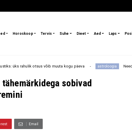
sed
Horoskoop
Tervis
Suhe
Dieet
Aed
Laps
Pos
k otsus võib muuta kogu päeva
Need tähemärgid ei ta
astroloogia
te tähemärkidega sobivad
remini
erest
Email