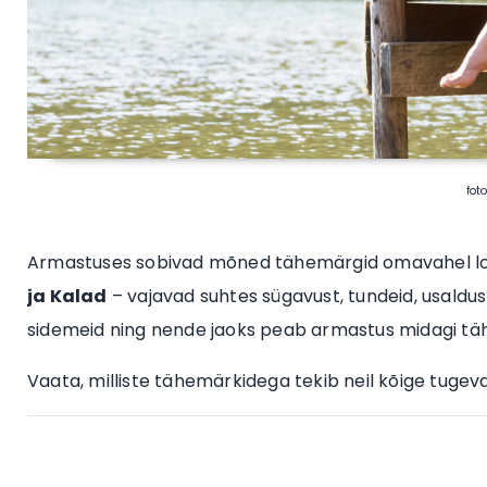
fot
Armastuses sobivad mõned tähemärgid omavahel loo
ja Kalad
– vajavad suhtes sügavust, tundeid, usaldus
sidemeid ning nende jaoks peab armastus midagi t
Vaata, milliste tähemärkidega tekib neil kõige tuge