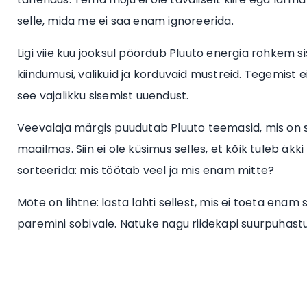
selle, mida me ei saa enam ignoreerida.
Ligi viie kuu jooksul pöördub Pluuto energia rohkem 
kiindumusi, valikuid ja korduvaid mustreid. Tegemist 
see vajalikku sisemist uuendust.
Veevalaja märgis puudutab Pluuto teemasid, mis on s
maailmas. Siin ei ole küsimus selles, et kõik tuleb äkk
sorteerida: mis töötab veel ja mis enam mitte?
Mõte on lihtne: lasta lahti sellest, mis ei toeta enam
paremini sobivale. Natuke nagu riidekapi suurpuhastu