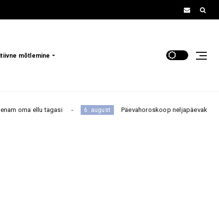
itiivne mõtlemine
agasi
Päevahoroskoop neljapäevaks, 6. augustiks: üks r
6. august