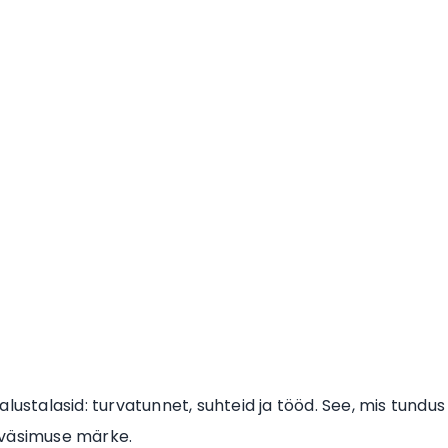
lustalasid: turvatunnet, suhteid ja tööd. See, mis tundus
 väsimuse märke.