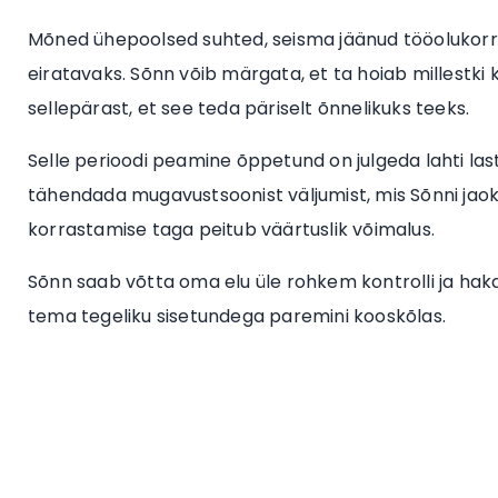
Mõned ühepoolsed suhted, seisma jäänud tööolukorr
eiratavaks. Sõnn võib märgata, et ta hoiab millestki k
sellepärast, et see teda päriselt õnnelikuks teeks.
Selle perioodi peamine õppetund on julgeda lahti last
tähendada mugavustsoonist väljumist, mis Sõnni jaoks
korrastamise taga peitub väärtuslik võimalus.
Sõnn saab võtta oma elu üle rohkem kontrolli ja hakat
tema tegeliku sisetundega paremini kooskõlas.