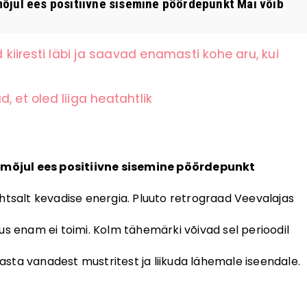
õjul ees positiivne sisemine pöördepunkt Mai võib
iiresti läbi ja saavad enamasti kohe aru, kui
, et oled liiga heatahtlik
 mõjul ees positiivne sisemine pöördepunkt
htsalt kevadise energia. Pluuto retrograad Veevalajas
us enam ei toimi. Kolm tähemärki võivad sel perioodil
lasta vanadest mustritest ja liikuda lähemale iseendale.