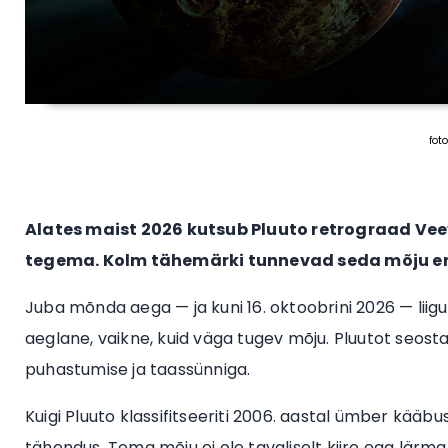
fot
Alates maist 2026 kutsub Pluuto retrograad V
tegema. Kolm tähemärki tunnevad seda mõju erit
Juba mõnda aega — ja kuni 16. oktoobrini 2026 — liig
aeglane, vaikne, kuid väga tugev mõju. Pluutot seos
puhastumise ja taassünniga.
Kuigi Pluuto klassifitseeriti 2006. aastal ümber kääbu
tähendus. Tema mõju ei ole tavaliselt kiire ega lärma