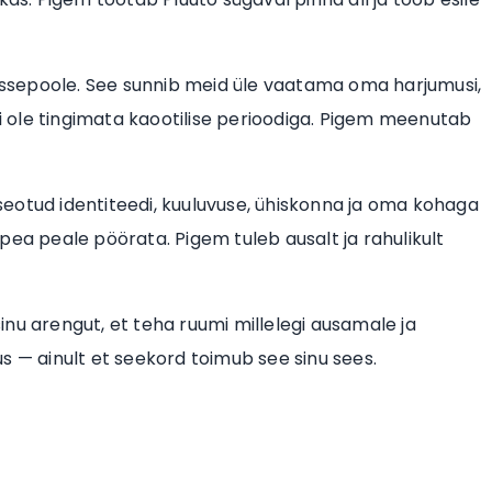
sissepoole. See sunnib meid üle vaatama oma harjumusi,
ei ole tingimata kaootilise perioodiga. Pigem meenutab
eotud identiteedi, kuuluvuse, ühiskonna ja oma kohaga
i pea peale pöörata. Pigem tuleb ausalt ja rahulikult
 sinu arengut, et teha ruumi millelegi ausamale ja
s — ainult et seekord toimub see sinu sees.