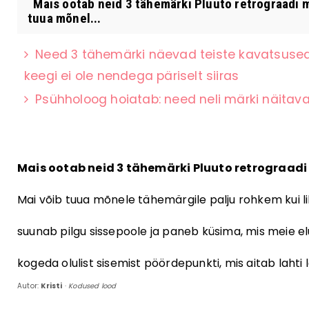
Mais ootab neid 3 tähemärki Pluuto retrograadi m
tuua mõnel...
Need 3 tähemärki näevad teiste kavatsused k
keegi ei ole nendega päriselt siiras
Psühholoog hoiatab: need neli märki näitavad
Mais ootab neid 3 tähemärki Pluuto retrograadi
Mai võib tuua mõnele tähemärgile palju rohkem kui li
suunab pilgu sissepoole ja paneb küsima, mis meie el
kogeda olulist sisemist pöördepunkti, mis aitab lahti 
Autor:
Kristi
·
Kodused lood