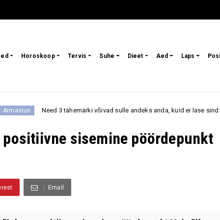
sed
Horoskoop
Tervis
Suhe
Dieet
Aed
Laps
Pos
ed 3 tähemärki võivad sulle andeks anda, kuid ei lase sind enam oma ellu t
 positiivne sisemine pöördepunkt
erest
Email