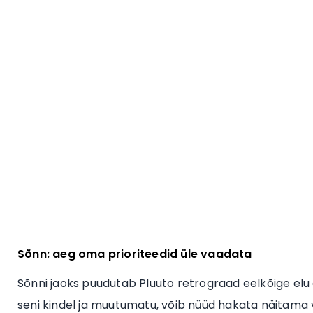
Sõnn: aeg oma prioriteedid üle vaadata
Sõnni jaoks puudutab Pluuto retrograad eelkõige elu a
seni kindel ja muutumatu, võib nüüd hakata näitama