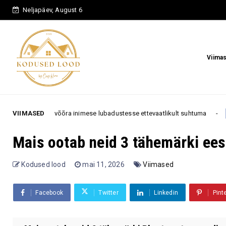
Neljapäev, August 6
Viima
 võõra inimese lubadustesse ettevaatlikult suhtuma
VIIMASED
Ne
Armastus
Mais ootab neid 3 tähemärki ees
Kodused lood
mai 11, 2026
Viimased
Facebook
Twitter
Linkedin
Pint