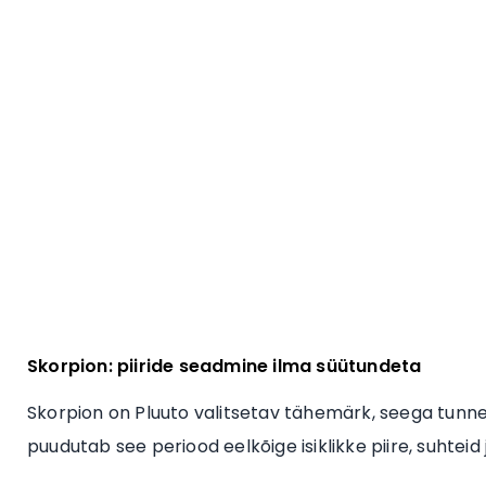
Skorpion: piiride seadmine ilma süütundeta
Skorpion on Pluuto valitsetav tähemärk, seega tunneb
puudutab see periood eelkõige isiklikke piire, suhteid 