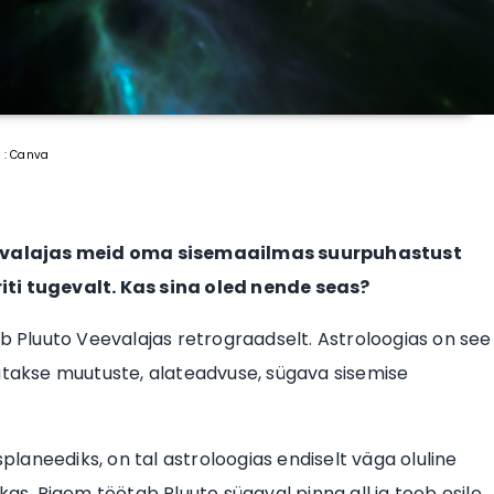
o : Canva
eevalajas meid oma sisemaailmas suurpuhastust
i tugevalt. Kas sina oled nende seas?
ub Pluuto Veevalajas retrograadselt. Astroloogias on see
tatakse muutuste, alateadvuse, sügava sisemise
splaneediks, on tal astroloogias endiselt väga oluline
kas. Pigem töötab Pluuto sügaval pinna all ja toob esile