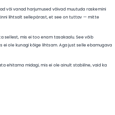
ad või vanad harjumused võivad muutuda raskemini
inni lihtsalt sellepärast, et see on tuttav — mitte
a sellest, mis ei too enam tasakaalu. See võib
 ei ole kunagi kõige lihtsam. Aga just selle ebamugava
a ehitama midagi, mis ei ole ainult stabiilne, vaid ka