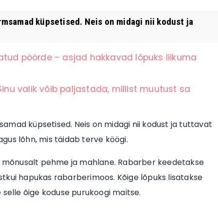
rmsamad küpsetised. Neis on midagi nii kodust ja
atud pöörde – asjad hakkavad lõpuks liikuma
inu valik võib paljastada, millist muutust sa
amad küpsetised. Neis on midagi nii kodust ja tuttavat
gus lõhn, mis täidab terve köögi.
ääb mõnusalt pehme ja mahlane. Rabarber keedetakse
justkui hapukas rabarberimoos. Kõige lõpuks lisatakse
 selle õige koduse purukoogi maitse.