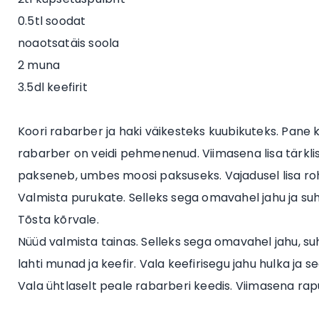
0.5tl soodat
noaotsatäis soola
2 muna
3.5dl keefirit
Koori rabarber ja haki väikesteks kuubikuteks. Pane k
rabarber on veidi pehmenenud. Viimasena lisa tärklis 
pakseneb, umbes moosi paksuseks. Vajadusel lisa roh
Valmista purukate. Selleks sega omavahel jahu ja suhk
Tõsta kõrvale.
Nüüd valmista tainas. Selleks sega omavahel jahu, suh
lahti munad ja keefir. Vala keefirisegu jahu hulka ja s
Vala ühtlaselt peale rabarberi keedis. Viimasena rap