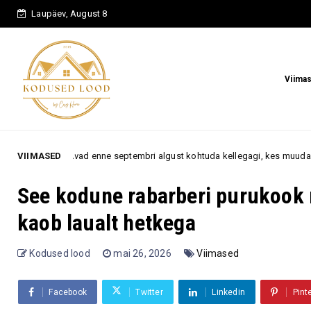
Laupäev, August 8
Viima
ne septembri algust kohtuda kellegagi, kes muudab nende armuelu täielikul
VIIMASED
See kodune rabarberi purukook 
kaob laualt hetkega
Kodused lood
mai 26, 2026
Viimased
Facebook
Twitter
Linkedin
Pint