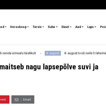
sed
Horoskoop
Tervis
Suhe
Dieet
Aed
Laps
Pos
t
8. august toob neile 3 tähemärgile kauaoodatud pöör
8. august
maitseb nagu lapsepõlve suvi ja
erest
Email