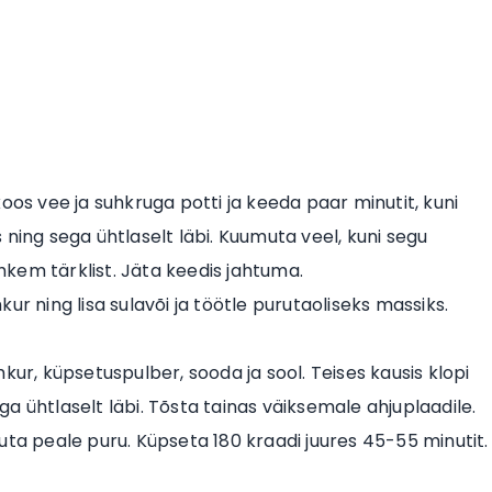
oos vee ja suhkruga potti ja keeda paar minutit, kuni
ning sega ühtlaselt läbi. Kuumuta veel, kuni segu
kem tärklist. Jäta keedis jahtuma.
ur ning lisa sulavõi ja töötle purutaoliseks massiks.
kur, küpsetuspulber, sooda ja sool. Teises kausis klopi
ega ühtlaselt läbi. Tõsta tainas väiksemale ahjuplaadile.
uta peale puru. Küpseta 180 kraadi juures 45-55 minutit.