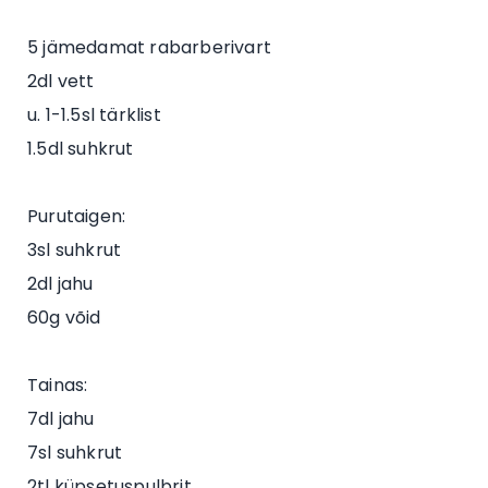
5 jämedamat rabarberivart
2dl vett
u. 1-1.5sl tärklist
1.5dl suhkrut
Purutaigen:
3sl suhkrut
2dl jahu
60g võid
Tainas:
7dl jahu
7sl suhkrut
2tl küpsetuspulbrit