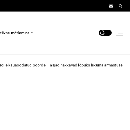
itiivne mõtlemine
de – asjad hakkavad lõpuks liikuma armastuses, töös ja rahaasjades