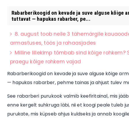
Rabarberikoogid on kevade ja suve alguse kõige a
tuttavat — hapukas rabarber, pe...
8. august toob neile 3 tähemärgile kauaood
armastuses, töös ja rahaasjades
Milline lillekimp tõmbab sind kõige rohkem? S
praegu kõige rohkem vajad
Rabarberikoogid on kevade ja suve alguse kõige arms
— hapukas rabarber, pehme tainas ja ahjust tulev ma
See rabarberi purukook valmib keefiritainal, mis j
enne kergelt suhkruga läbi, nii et koogi peale tuleb 
purukate, mis küpseb ahjus kuldseks ja annab koogile