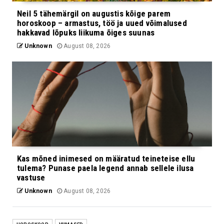
Neil 5 tähemärgil on augustis kõige parem
horoskoop – armastus, töö ja uued võimalused
hakkavad lõpuks liikuma õiges suunas
Unknown
August 08, 2026
Kas mõned inimesed on määratud teineteise ellu
tulema? Punase paela legend annab sellele ilusa
vastuse
Unknown
August 08, 2026