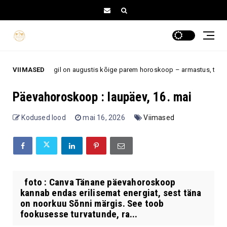
 5 tähemärgil on augustis kõige parem horoskoop – armastus, töö ja uued
VIIMASED
Päevahoroskoop : laupäev, 16. mai
Kodused lood
mai 16, 2026
Viimased
foto : Canva Tänane päevahoroskoop
kannab endas erilisemat energiat, sest täna
on noorkuu Sõnni märgis. See toob
fookusesse turvatunde, ra...