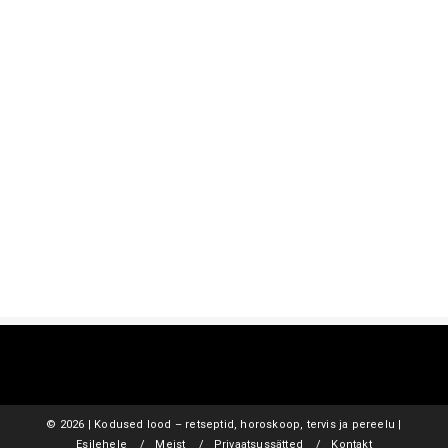
©
2026 | Kodused lood – retseptid, horoskoop, tervis ja pereelu |
Esilehele
Meist
Privaatsussätted
Kontakt