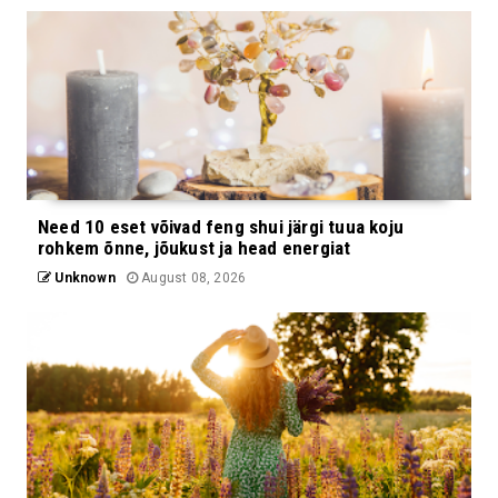
Need 10 eset võivad feng shui järgi tuua koju
rohkem õnne, jõukust ja head energiat
Unknown
August 08, 2026