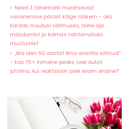
Need 3 tähemärki muretsevad
vananemise pärast kõige rohkem – üks
kardab muutusi välimuses, teine aja
möödumist ja kolmas nähtamatuks
muutumist
„Ma olen 50 aastat ilma avariita sõitnud”
– kas 70+ inimene peaks veel autot
juhtima, kui reaktsioon pole enam endine?