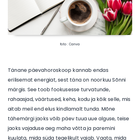
foto : Canva
Tänane päevahoroskoop kannab endas
erilisemat energiat, sest täna on noorkuu Sõnni
märgis. See toob fookusesse turvatunde,
rahaasjad, väärtused, keha, kodu ja kõik selle, mis
aitab meil end elus kindlamalt tunda. Mõne
tähemärgi jaoks võib päev tuua uue alguse, teise
jaoks vajaduse aeg maha võtta ja paremini
kuulata, mida süda tegelikult vajab. Vaata, mida