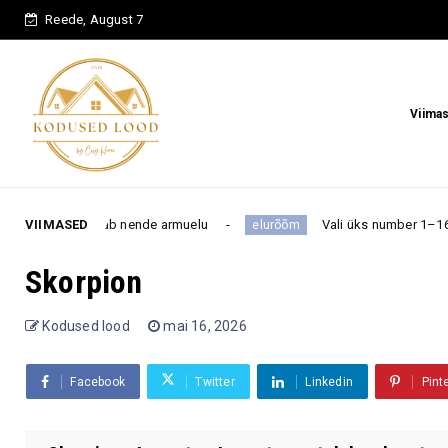
Reede, August 7
Viima
uudab nende armuelu
VIIMASED
Vali üks number 1–16 ja saa teada, m
elurõõm
Skorpion
Kodused lood
mai 16, 2026
Facebook
Twitter
Linkedin
Pint