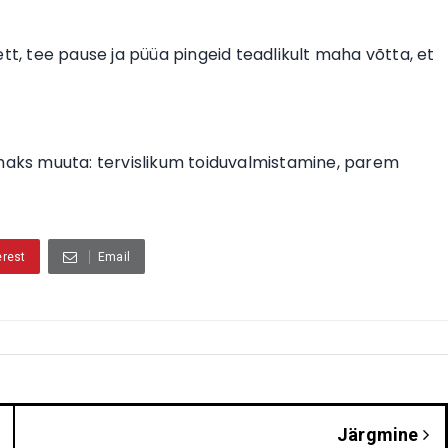
tt, tee pause ja püüa pingeid teadlikult maha võtta, et
aks muuta: tervislikum toiduvalmistamine, parem
erest
Email
Järgmine