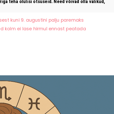
a teha olulisi otsuseid. Need võivad olla valikud,
st kuni 9. augustini palju paremaks
d kolm ei lase hirmul ennast peatada