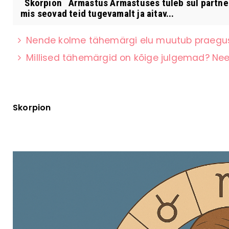
Skorpion Armastus Armastuses tuleb sul partnerig
mis seovad teid tugevamalt ja aitav...
Nende kolme tähemärgi elu muutub praeguse
Millised tähemärgid on kõige julgemad? Nee
Skorpion