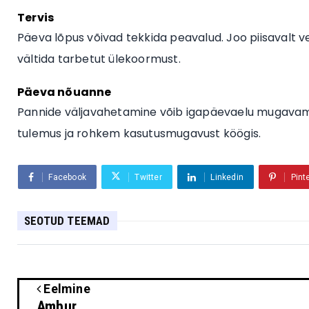
Tervis
Päeva lõpus võivad tekkida peavalud. Joo piisavalt ve
vältida tarbetut ülekoormust.
Päeva nõuanne
Pannide väljavahetamine võib igapäevaelu mugavam
tulemus ja rohkem kasutusmugavust köögis.
Facebook
Twitter
Linkedin
Pint
SEOTUD TEEMAD
Eelmine
Ambur