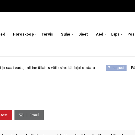
sed
Horoskoop
Tervis
Suhe
Dieet
Aed
Laps
Pos
illine üllatus võib sind lähiajal oodata
Päevahoroskoop 
7. august
erest
Email