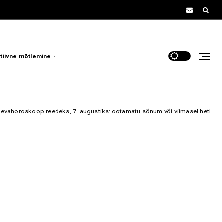
itiivne mõtlemine
reedeks, 7. augustiks: ootamatu sõnum või viimasel hetkel saabuv kutse 