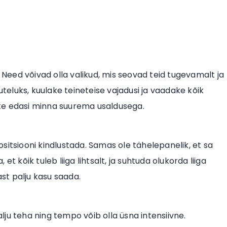
. Need võivad olla valikud, mis seovad teid tugevamalt ja
uteluks, kuulake teineteise vajadusi ja vaadake kõik
aate edasi minna suurema usaldusega.
sitsiooni kindlustada. Samas ole tähelepanelik, et sa
t kõik tuleb liiga lihtsalt, ja suhtuda olukorda liiga
ast palju kasu saada.
alju teha ning tempo võib olla üsna intensiivne.