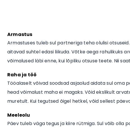
Armastus
Armastuses tuleb sul partneriga teha olulisi otsuseid
aitavad suhtel edasi liikuda. Võtke aega rahulikuks ar
võimalused läbi enne, kui lõpliku otsuse teete. Nii s
Raha ja töö
Tööalaselt võivad soodsad asjaolud aidata sul oma po
head võimalust maha ei magaks. Võid ekslikult arvata, e
muretult. Kui tegutsed õigel hetkel, võid sellest päev
Meeleolu
Päev tuleb väga tegus ja kiire rütmiga. Sul võib olla p