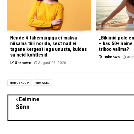
Nende 4 tähemärgiga ei maksa
„Bikiinid pole 
niisama tüli norida, sest nad ei
– kas 50+ naine
tagane kergesti ega unusta, kuidas
trikoo valima?
sa neid kohtlesid
Unknown
Augu
Unknown
August 06, 2026
HOROSKOOP
VIIMASED
Eelmine
Sõnn