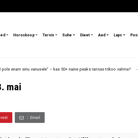
sed
Horoskoop
Tervis
Suhe
Dieet
Aed
Laps
Pos
 vanusele” – kas 50+ naine peaks rannas trikoo valima?
Armastus
. mai
erest
Email