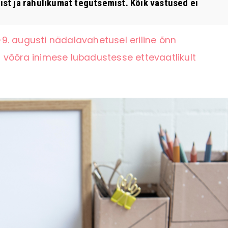
st ja rahulikumat tegutsemist. Kõik vastused ei
9. augusti nädalavahetusel eriline õnn
 võõra inimese lubadustesse ettevaatlikult