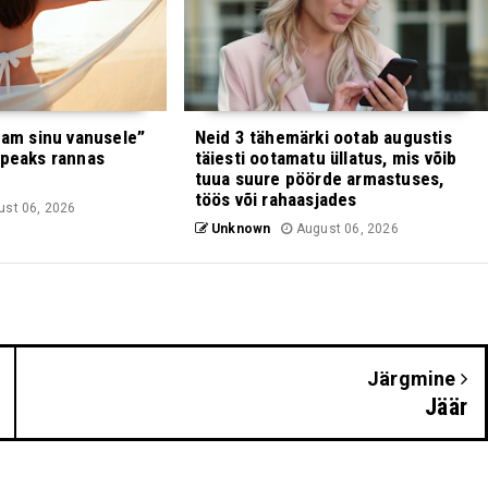
enam sinu vanusele”
Neid 3 tähemärki ootab augustis
 peaks rannas
täiesti ootamatu üllatus, mis võib
tuua suure pöörde armastuses,
töös või rahaasjades
st 06, 2026
Unknown
August 06, 2026
Järgmine
Jäär