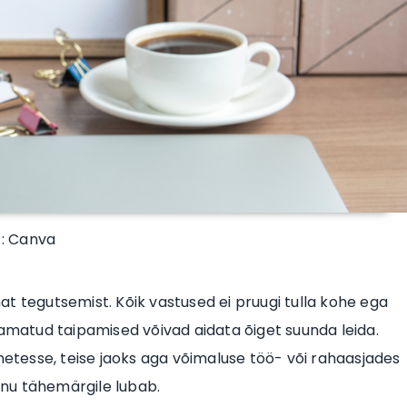
 : Canva
t tegutsemist. Kõik vastused ei pruugi tulla kohe ega
tamatud taipamised võivad aidata õiget suunda leida.
tesse, teise jaoks aga võimaluse töö- või rahaasjades
inu tähemärgile lubab.