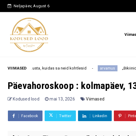
Neljapäev, August 6
Viima
nusta, kuidas sa neid kohtlesid
VIIMASED
„Bikiinid pole enam sinu
arvamus
Päevahoroskoop : kolmapäev, 13
Kodused lood
mai 13, 2026
Viimased
Facebook
Twitter
Linkedin
Pint