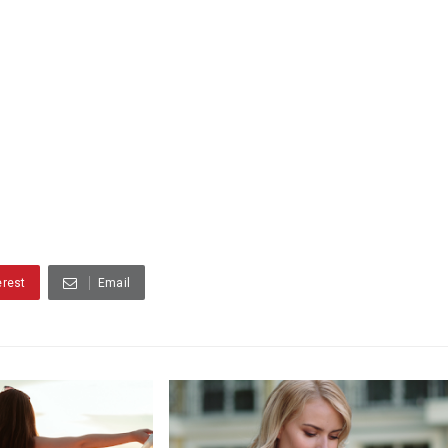
erest
Email