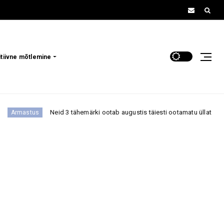
itiivne mõtlemine
Neid 3 tähemärki ootab augustis täiesti ootamatu üllatus, mis võib tuua su