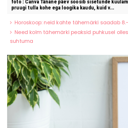
foto : Canva Tänane päev soosib sisetunde kuulami
pruugi tulla kohe ega loogika kaudu, kuid v...
Horoskoop: neid kahte tähemärki saadab 8.–
Need kolm tähemärki peaksid puhkusel olles
suhtuma