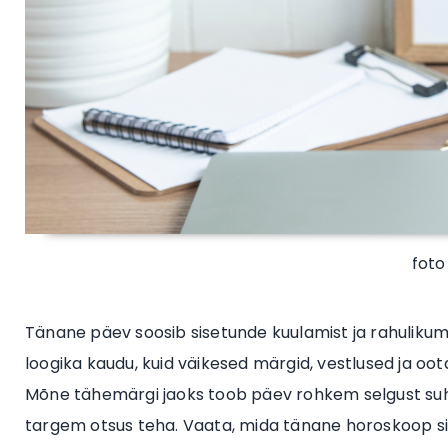
foto
Tänane päev soosib sisetunde kuulamist ja rahulikuma
loogika kaudu, kuid väikesed märgid, vestlused ja oo
Mõne tähemärgi jaoks toob päev rohkem selgust suhe
targem otsus teha. Vaata, mida tänane horoskoop s