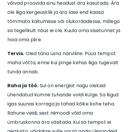
võivad proovida sinu headust ära kasutada. Ära
ole liiga kergeusklik ja ära lase end kaasa
tõmmata käitumisse või olukordadesse, millega
sa tegelikult nõus ei ole. Kuula oma sisetunnet ja
hoia oma piire.
Tervis.
Oled täna üsna närviline. Püüa tempot
maha võtta, enne kui pinge kehas liiga tugevalt
tunda annab.
Raha ja töö.
Sul on energiat nagu oleksid
ühendatud kümne tuhande voldi külge. Sa liigud
igas suunas korraga ja tahad kõike kohe teha.
Rahune veidi, sest niimoodi võid oma
ümbruskonna ära väsitada. Kui sa tempot ei
aeglusta, võidakse sulle varsti anda ülesandeid,