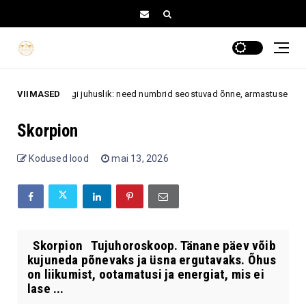
hui järgi sugugi juhuslik: need numbrid seostuvad õnne, armastuse ja jõuk
VIIMASED
Skorpion
Kodused lood
mai 13, 2026
Skorpion Tujuhoroskoop. Tänane päev võib
kujuneda põnevaks ja üsna ergutavaks. Õhus
on liikumist, ootamatusi ja energiat, mis ei
lase ...