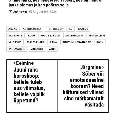
jaoks olemas ja kes pööras selja
Unknown
August 04, 2026
ASJAD
ASTROLOOGIA
HOROSKOOP
ILU
KAALUD
KALJUKITS
KODU
KODUSED LOOD
MATERIALISM
MINIMALISM
MUGAVUS
MÄLESTUSED
RAHA
SUHTUMINE RAHASSE
SÕNN
TÄHEMÄRGID
VIIMASED
VÄHK
Eelmine
Järgmine
Juuni raha
Sõber või
horoskoop:
emotsionaalne
kellele tuleb
koorem? Need
uus võimalus,
käitumised võivad
kellele vajalik
sind märkamatult
õppetund?
väsitada