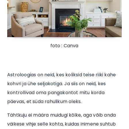
foto : Canva
Astroloogias on neid, kes koliksid teise riiki kahe
kohvri ja ühe seljakotiga. Ja siis on neid, kes
kontrollivad oma pangakontot mitu korda
päevas, et süda rahulikum oleks.
Tähtkuju ei määra muidugi kõike, aga võib anda
väikese vihje selle kohta, kuidas inimene suhtub