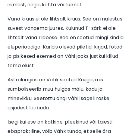
inimest, aega, kohta või tunnet.
Vana kruus ei ole lihtsalt kruus. See on mälestus
suvest vanaema juures. Kulunud T-särk ei ole
lihtsalt vana riideese. See on seotud mingi kindla
eluperioodiga. Karbis olevad piletid, kirjad, fotod
ja pisikesed esemed on Vähi jaoks justkui killud
tema elust.
Astroloogias on Vähk seotud Kuuga, mis
sümboliseerib muu hulgas mälu, kodu ja
minevikku. Seetõttu ongi Vähil sageli raske
asjadest loobuda.
Isegi kui ese on katkine, pleekinud või täiesti
ebapraktiline, võib Vähk tunda, et selle ära