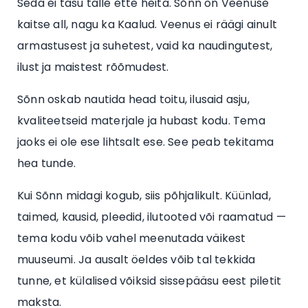
Seda ei tasu talle ette heita. Sõnn on Veenuse
kaitse all, nagu ka Kaalud. Veenus ei räägi ainult
armastusest ja suhetest, vaid ka naudingutest,
ilust ja maistest rõõmudest.
Sõnn oskab nautida head toitu, ilusaid asju,
kvaliteetseid materjale ja hubast kodu. Tema
jaoks ei ole ese lihtsalt ese. See peab tekitama
hea tunde.
Kui Sõnn midagi kogub, siis põhjalikult. Küünlad,
taimed, kausid, pleedid, ilutooted või raamatud —
tema kodu võib vahel meenutada väikest
muuseumi. Ja ausalt öeldes võib tal tekkida
tunne, et külalised võiksid sissepääsu eest piletit
maksta.