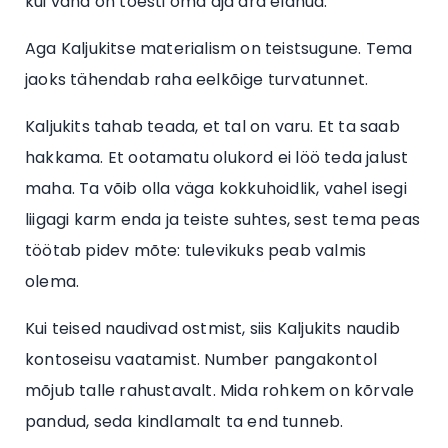
kui vana on tõesti oma aja ära elanud.
Aga Kaljukitse materialism on teistsugune. Tema
jaoks tähendab raha eelkõige turvatunnet.
Kaljukits tahab teada, et tal on varu. Et ta saab
hakkama. Et ootamatu olukord ei löö teda jalust
maha. Ta võib olla väga kokkuhoidlik, vahel isegi
liigagi karm enda ja teiste suhtes, sest tema peas
töötab pidev mõte: tulevikuks peab valmis
olema.
Kui teised naudivad ostmist, siis Kaljukits naudib
kontoseisu vaatamist. Number pangakontol
mõjub talle rahustavalt. Mida rohkem on kõrvale
pandud, seda kindlamalt ta end tunneb.