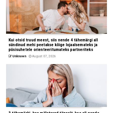
Kui otsid truud meest, siis nende 4 tähemärgi all
sündinud mehi peetakse kõige lojaalsemateks ja
püsisuhetele orienteeritumateks partneriteks
Unknown
August 07, 2026
3 tähemärki, kes mäletavad täpselt, kes oli nende