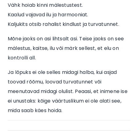
Vähk hoiab kinni mälestustest.
Kaalud vajavad ilu ja harmooniat.
Kaljukits otsib rahalist kindlust ja turvatunnet.
Mõne jaoks on asi lihtsalt asi. Teise jaoks on see
mälestus, kaitse, ilu või märk sellest, et elu on
kontrolli all.
Ja lõpuks ei ole selles midagi halba, kui asjad
toovad rõõmu, loovad turvatunnet või
meenutavad midagi olulist. Peaasi, et inimene ise
ei unustaks: kõige väärtuslikum ei ole alati see,
mida saab käes hoida.