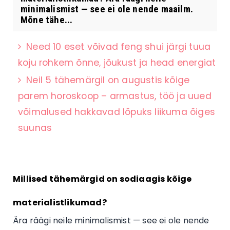
minimalismist — see ei ole nende maailm.
Mõne tähe...
Need 10 eset võivad feng shui järgi tuua
koju rohkem õnne, jõukust ja head energiat
Neil 5 tähemärgil on augustis kõige
parem horoskoop – armastus, töö ja uued
võimalused hakkavad lõpuks liikuma õiges
suunas
Millised tähemärgid on sodiaagis kõige
materialistlikumad?
Ära räägi neile minimalismist — see ei ole nende