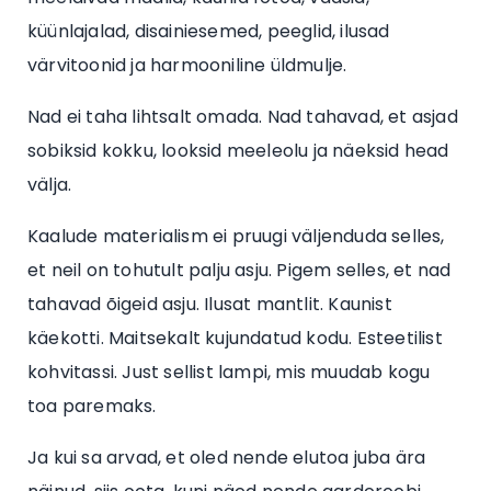
küünlajalad, disainiesemed, peeglid, ilusad
värvitoonid ja harmooniline üldmulje.
Nad ei taha lihtsalt omada. Nad tahavad, et asjad
sobiksid kokku, looksid meeleolu ja näeksid head
välja.
Kaalude materialism ei pruugi väljenduda selles,
et neil on tohutult palju asju. Pigem selles, et nad
tahavad õigeid asju. Ilusat mantlit. Kaunist
käekotti. Maitsekalt kujundatud kodu. Esteetilist
kohvitassi. Just sellist lampi, mis muudab kogu
toa paremaks.
Ja kui sa arvad, et oled nende elutoa juba ära