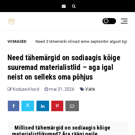
Need 3 tähemärki võivad enne septembri algust ligi tõmmata eriti häid t
VIIMASED
Need tähemärgid on sodiaagis kõige
suuremad materialistlid – aga igal
neist on selleks oma põhjus
Kodused lood
mai 31, 2026
Vähk
Millised tähemärgid on sodiaagis kõige
materialistlikumad? Ära räägi neile