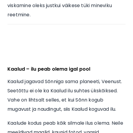
viskamine oleks justkui väikese tüki mineviku
reetmine.
Kaalud – ilu peab olema igal pool
Kaalud jagavad Sõnniga sama planeeti, Veenust.
Seetõttu ei ole ka Kaalud ilu suhtes ükskõiksed.
Vahe on lihtsalt selles, et kui Sõnn kogub
mugavust ja naudingut, siis Kaalud koguvad ilu.
Kaalude kodus peab kõik silmale ilus olema. Neile
meeldivad maalid, kaunid fotod, vaasid,