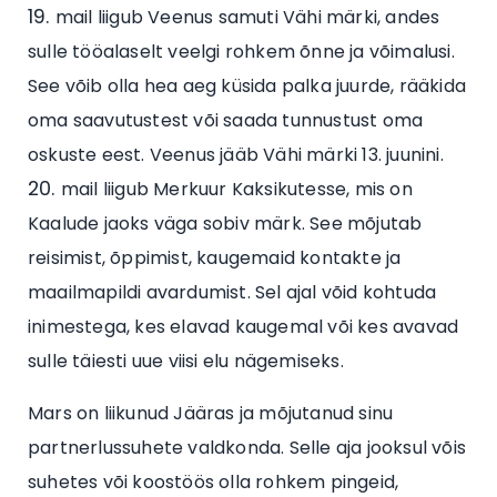
mail liigub Veenus samuti Vähi märki, andes
sulle tööalaselt veelgi rohkem õnne ja võimalusi.
See võib olla hea aeg küsida palka juurde, rääkida
oma saavutustest või saada tunnustust oma
oskuste eest. Veenus jääb Vähi märki 13. juunini.
mail liigub Merkuur Kaksikutesse, mis on
Kaalude jaoks väga sobiv märk. See mõjutab
reisimist, õppimist, kaugemaid kontakte ja
maailmapildi avardumist. Sel ajal võid kohtuda
inimestega, kes elavad kaugemal või kes avavad
sulle täiesti uue viisi elu nägemiseks.
Mars on liikunud Jääras ja mõjutanud sinu
partnerlussuhete valdkonda. Selle aja jooksul võis
suhetes või koostöös olla rohkem pingeid,