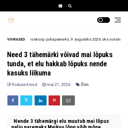
oskoop pühapäevaks, 9. augustiks 2026: üks ootamatu vestlus või sõnum v
VIIMASED
Need 3 tähemärki võivad mai lõpuks
tunda, et elu hakkab lõpuks nende
kasuks liikuma
Kodused lood
mai 21, 2026
Õnn
Nende 3 tähemärgi elu muutub mai lõpus
palju paremaks Maikuu lõpp võib mõne