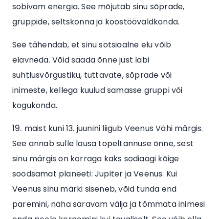
sobivam energia. See mõjutab sinu sõprade,
gruppide, seltskonna ja koostöövaldkonda.
See tähendab, et sinu sotsiaalne elu võib
elavneda. Võid saada õnne just läbi
suhtlusvõrgustiku, tuttavate, sõprade või
inimeste, kellega kuulud samasse gruppi või
kogukonda.
maist kuni 13. juunini liigub Veenus Vähi märgis.
See annab sulle lausa topeltannuse õnne, sest
sinu märgis on korraga kaks sodiaagi kõige
soodsamat planeeti: Jupiter ja Veenus. Kui
Veenus sinu märki siseneb, võid tunda end
paremini, näha säravam välja ja tõmmata inimesi