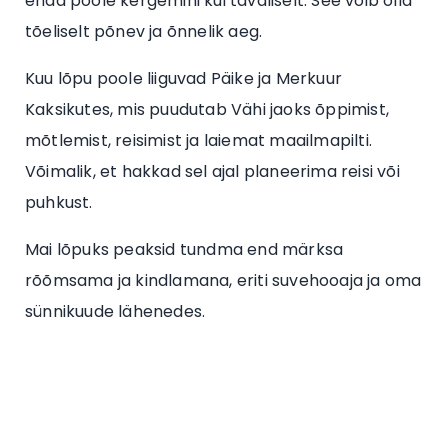
enda poole kergemini kui tavaliselt. See võib olla
tõeliselt põnev ja õnnelik aeg.
Kuu lõpu poole liiguvad Päike ja Merkuur
Kaksikutes, mis puudutab Vähi jaoks õppimist,
mõtlemist, reisimist ja laiemat maailmapilti.
Võimalik, et hakkad sel ajal planeerima reisi või
puhkust.
Mai lõpuks peaksid tundma end märksa
rõõmsama ja kindlamana, eriti suvehooaja ja oma
sünnikuude lähenedes.