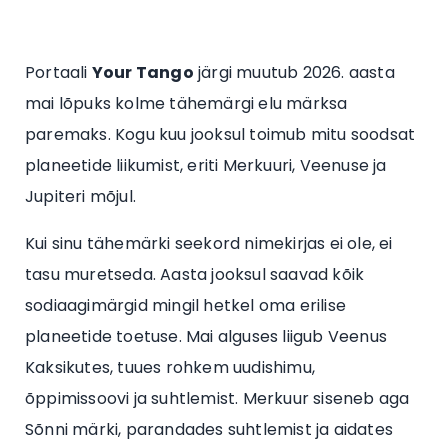
Portaali
Your Tango
järgi muutub 2026. aasta
mai lõpuks kolme tähemärgi elu märksa
paremaks. Kogu kuu jooksul toimub mitu soodsat
planeetide liikumist, eriti Merkuuri, Veenuse ja
Jupiteri mõjul.
Kui sinu tähemärki seekord nimekirjas ei ole, ei
tasu muretseda. Aasta jooksul saavad kõik
sodiaagimärgid mingil hetkel oma erilise
planeetide toetuse. Mai alguses liigub Veenus
Kaksikutes, tuues rohkem uudishimu,
õppimissoovi ja suhtlemist. Merkuur siseneb aga
Sõnni märki, parandades suhtlemist ja aidates