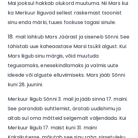
Mai jooksul hakkab olukord muutuma. Nii Mars kui
ka Merkuur liiguvad sellest raskemast tsoonist
sinu enda märki, tuues fookuse tagasi sinule.
mail lahkub Mars Jäärast ja siseneb Sõnni. See
tähistab uue kaheaastase Marsi tsükli algust. Kui
Mars liigub sinu märgis, võid muutuda
tegusamaks, enesekindlamaks ja valmis uute
ideede või alguste elluviimiseks. Mars jääb Sõnni
kuni 28. juunini.
Merkuur liigub Sõnni 3. mail ja jääb sinna 17. maini.
See parandab suhtlemist, äratab uudishimu ja
aitab sul oma mõtteid selgemalt väljendada. Kui
Merkuur liigub 17. maist kuni 31. maini
Kaksikutesse, mõjutab see sinu raha, sissetuleku