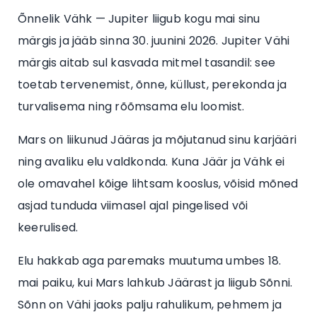
Õnnelik Vähk — Jupiter liigub kogu mai sinu
märgis ja jääb sinna 30. juunini 2026. Jupiter Vähi
märgis aitab sul kasvada mitmel tasandil: see
toetab tervenemist, õnne, küllust, perekonda ja
turvalisema ning rõõmsama elu loomist.
Mars on liikunud Jääras ja mõjutanud sinu karjääri
ning avaliku elu valdkonda. Kuna Jäär ja Vähk ei
ole omavahel kõige lihtsam kooslus, võisid mõned
asjad tunduda viimasel ajal pingelised või
keerulised.
Elu hakkab aga paremaks muutuma umbes 18.
mai paiku, kui Mars lahkub Jäärast ja liigub Sõnni.
Sõnn on Vähi jaoks palju rahulikum, pehmem ja