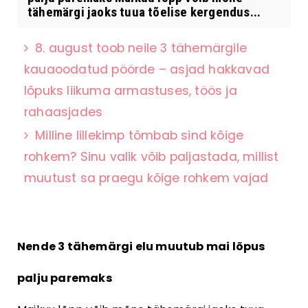
tähemärgi jaoks tuua tõelise kergendus...
8. august toob neile 3 tähemärgile
kauaoodatud pöörde – asjad hakkavad
lõpuks liikuma armastuses, töös ja
rahaasjades
Milline lillekimp tõmbab sind kõige
rohkem? Sinu valik võib paljastada, millist
muutust sa praegu kõige rohkem vajad
Nende 3 tähemärgi elu muutub mai lõpus
palju paremaks