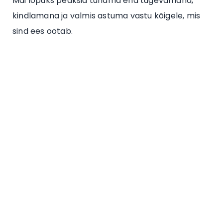
Mai lõpuks peaksid tundma end tugevamana,
kindlamana ja valmis astuma vastu kõigele, mis
sind ees ootab.