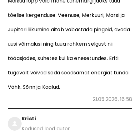
Maikuu lõpp võib mõne tähemärgi jaoks tuua
tõelise kergenduse. Veenuse, Merkuuri, Marsi ja
Jupiteri liikumine aitab vabastada pingeid, avada
uusi võimalusi ning tuua rohkem selgust nii
tööasjades, suhetes kui ka enesetundes. Eriti
tugevalt võivad seda soodsamat energiat tunda
Vähk, Sõnn ja Kaalud.
21.05.2026, 16:58
Kristi
Kodused lood autor