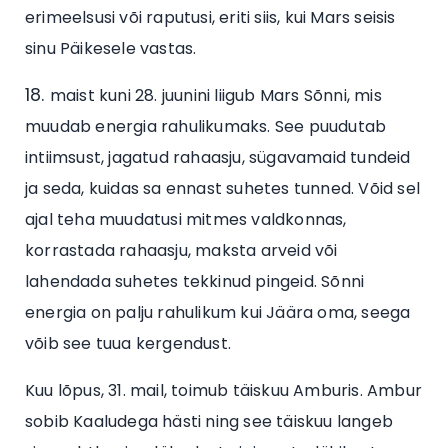
erimeelsusi või raputusi, eriti siis, kui Mars seisis
sinu Päikesele vastas.
maist kuni 28. juunini liigub Mars Sõnni, mis
muudab energia rahulikumaks. See puudutab
intiimsust, jagatud rahaasju, sügavamaid tundeid
ja seda, kuidas sa ennast suhetes tunned. Võid sel
ajal teha muudatusi mitmes valdkonnas,
korrastada rahaasju, maksta arveid või
lahendada suhetes tekkinud pingeid. Sõnni
energia on palju rahulikum kui Jäära oma, seega
võib see tuua kergendust.
Kuu lõpus, 31. mail, toimub täiskuu Amburis. Ambur
sobib Kaaludega hästi ning see täiskuu langeb