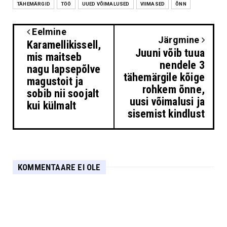
TÄHEMÄRGID
TÖÖ
UUED VÕIMALUSED
VIIMASED
ÕNN
Eelmine
Järgmine
Karamellikissell,
Juuni võib tuua
mis maitseb
nendele 3
nagu lapsepõlve
tähemärgile kõige
magustoit ja
rohkem õnne,
sobib nii soojalt
uusi võimalusi ja
kui külmalt
sisemist kindlust
KOMMENTAARE EI OLE