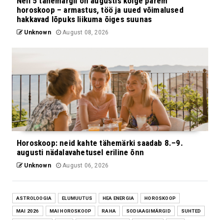
Neil 5 tähemärgil on augustis kõige parem
horoskoop – armastus, töö ja uued võimalused
hakkavad lõpuks liikuma õiges suunas
Unknown
August 08, 2026
Horoskoop: neid kahte tähemärki saadab 8.–9.
augusti nädalavahetusel eriline õnn
Unknown
August 06, 2026
ASTROLOOGIA
ELUMUUTUS
HEA ENERGIA
HOROSKOOP
MAI 2026
MAI HOROSKOOP
RAHA
SODIAAGIMÄRGID
SUHTED