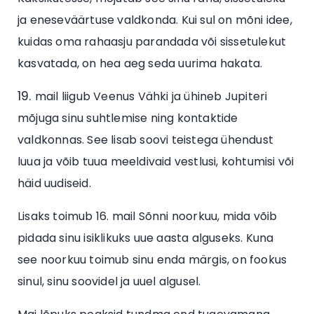
ja eneseväärtuse valdkonda. Kui sul on mõni idee,
kuidas oma rahaasju parandada või sissetulekut
kasvatada, on hea aeg seda uurima hakata.
mail liigub Veenus Vähki ja ühineb Jupiteri
mõjuga sinu suhtlemise ning kontaktide
valdkonnas. See lisab soovi teistega ühendust
luua ja võib tuua meeldivaid vestlusi, kohtumisi või
häid uudiseid.
Lisaks toimub 16. mail Sõnni noorkuu, mida võib
pidada sinu isiklikuks uue aasta alguseks. Kuna
see noorkuu toimub sinu enda märgis, on fookus
sinul, sinu soovidel ja uuel algusel.