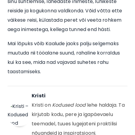
sinu suhtlemise, lähedaste inimeste, lühikeste
reiside ja kogukonna valdkonda. Võid võtta ette
väikese reisi, külastada peret või veeta rohkem
aega inimestega, kellega tunned end hästi.
Mai lõpuks võib Kaalude jaoks palju selgemaks
muutuda nii tööalane suund, rahaline korraldus
kui ka see, mida nad vajavad suhetes rahu
taastamiseks.
Kristi
Kristi on
Kodused lood
lehe haldaja. Ta
kirjutab kodu, pere ja igapäevaelu
teemadel, tuues lugejateni praktilisi
nõuandeid ja inspiratsiooni.