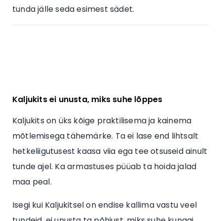
tunda jälle seda esimest sädet.
Kaljukits ei unusta, miks suhe lõppes
Kaljukits on üks kõige praktilisema ja kainema
mõtlemisega tähemärke. Ta ei lase end lihtsalt
hetkeliigutusest kaasa viia ega tee otsuseid ainult
tunde ajel. Ka armastuses püüab ta hoida jalad
maa peal.
Isegi kui Kaljukitsel on endise kallima vastu veel
tundeid, ei unusta ta põhjust, miks suhe kunagi