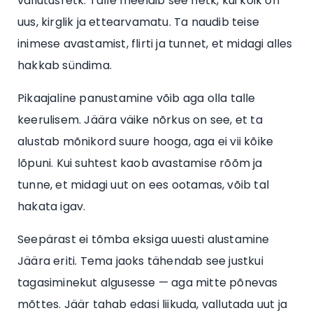
vallutusretk. Talle meeldib see hetk, kui kõik on
uus, kirglik ja ettearvamatu. Ta naudib teise
inimese avastamist, flirti ja tunnet, et midagi alles
hakkab sündima.
Pikaajaline panustamine võib aga olla talle
keerulisem. Jäära väike nõrkus on see, et ta
alustab mõnikord suure hooga, aga ei vii kõike
lõpuni. Kui suhtest kaob avastamise rõõm ja
tunne, et midagi uut on ees ootamas, võib tal
hakata igav.
Seepärast ei tõmba eksiga uuesti alustamine
Jäära eriti. Tema jaoks tähendab see justkui
tagasiminekut algusesse — aga mitte põnevas
mõttes. Jäär tahab edasi liikuda, vallutada uut ja