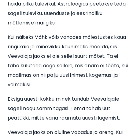
hoida pilku tulevikul. Astroloogias peetakse teda
sageli tuleviku, uuenduste ja eesrindliku
mõtlemise märgiks.
Kui näiteks Vähk võib vanades mälestustes kaua
ringi käia ja minevikku kaunimaks mõelda, siis
Veevalaja jaoks ei ole sellel suurt mõtet. Ta ei
taha kulutada aega sellele, mis enam ei tööta, kui
maailmas on nii palju uusi inimesi, kogemusi ja
võimalusi.
Eksiga uuesti kokku minek tundub Veevalajale
sageli nagu samm tagasi. Tema tahab uut
peatükki, mitte vana raamatu uuesti lugemist.
Veevalaja jaoks on oluline vabadus ja areng. Kui