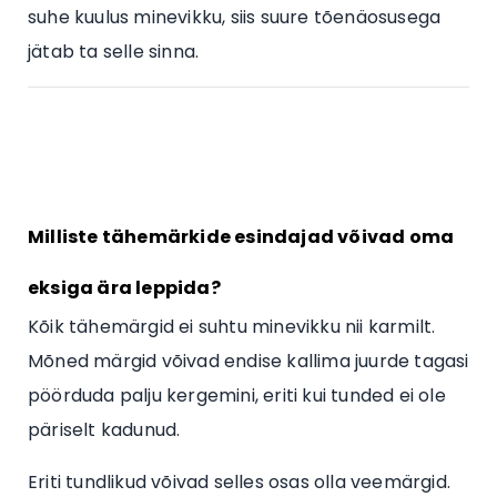
suhe kuulus minevikku, siis suure tõenäosusega
jätab ta selle sinna.
Milliste tähemärkide esindajad võivad oma
eksiga ära leppida?
Kõik tähemärgid ei suhtu minevikku nii karmilt.
Mõned märgid võivad endise kallima juurde tagasi
pöörduda palju kergemini, eriti kui tunded ei ole
päriselt kadunud.
Eriti tundlikud võivad selles osas olla veemärgid.