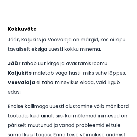
Kokkuvõte
Jäär, Kaljukits ja Veevalaja on märgid, kes ei kipu
tavaliselt eksiga uuesti kokku minema.
Jäär
tahab uut kirge ja avastamisrõõmu.
Kaljukits
mäletab väga hästi, miks suhe lõppes.
Veevalaja
ei taha minevikus elada, vaid liigub
edasi.
Endise kallimaga uuesti alustamine võib mõnikord
töötada, kuid ainult siis, kui mõlemad inimesed on
päriselt muutunud ja vanad probleemid ei tule
samal kujul tagasi. Enne teise võimaluse andmist