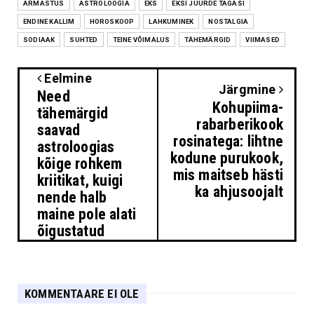
ARMASTUS
ASTROLOOGIA
EKS
EKSI JUURDE TAGASI
ENDINE KALLIM
HOROSKOOP
LAHKUMINEK
NOSTALGIA
SODIAAK
SUHTED
TEINE VÕIMALUS
TÄHEMÄRGID
VIIMASED
Eelmine
Järgmine
Need
Kohupiima-
tähemärgid
rabarberikook
saavad
rosinatega: lihtne
astroloogias
kodune purukook,
kõige rohkem
mis maitseb hästi
kriitikat, kuigi
ka ahjusoojalt
nende halb
maine pole alati
õigustatud
KOMMENTAARE EI OLE