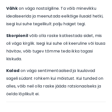
Vähk
on väga nostalgiline. Ta võib minevikku
idealiseerida ja meenutada eelkõige ilusaid hetki,
isegi kui suhe tegelikult palju haiget tegi.
Skorpionil
võib olla raske katkestada sidet, mis
oli väga kirglik. Isegi kui suhe oli keeruline või lausa
hävitav, võib tugev tõmme teda ikka tagasi
kiskuda.
Kalad
on väga sentimentaalsed ja kuulavad
sageli südant rohkem kui mõistust. Kui tunded on
alles, võib neil olla raske jääda ratsionaalseks ja
öelda lõplikult ei.