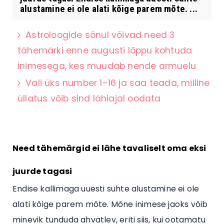
alustamine ei ole alati kõige parem mõte. ...
Astroloogide sõnul võivad need 3
tähemärki enne augusti lõppu kohtuda
inimesega, kes muudab nende armuelu
Vali üks number 1–16 ja saa teada, milline
üllatus võib sind lähiajal oodata
Need tähemärgid ei lähe tavaliselt oma eksi
juurde tagasi
Endise kallimaga uuesti suhte alustamine ei ole
alati kõige parem mõte. Mõne inimese jaoks võib
minevik tunduda ahvatlev, eriti siis, kui ootamatu