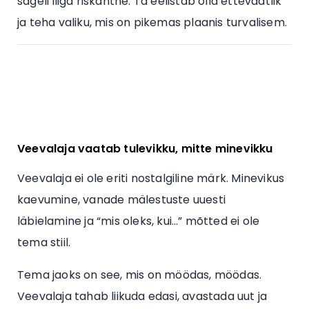
sageli liiga riskantne. Ta eelistab olla ettevaatlik
ja teha valiku, mis on pikemas plaanis turvalisem.
Veevalaja vaatab tulevikku, mitte minevikku
Veevalaja ei ole eriti nostalgiline märk. Minevikus
kaevumine, vanade mälestuste uuesti
läbielamine ja “mis oleks, kui…” mõtted ei ole
tema stiil.
Tema jaoks on see, mis on möödas, möödas.
Veevalaja tahab liikuda edasi, avastada uut ja