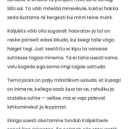
läbi sai. Ta võib mõelda minevikule, kuid ei hakka
seda ilustama nii kergesti kui mõni teine märk.
Kaljukits võib olla sügavalt haavatav ja tal on
raske päriselt edasi liikuda, kui keegi talle väga
haiget tegi. Just seetõttu ei kipu ta vanasse
suhtesse tagasi minema. Ta ei taha uuesti sama
valu kogeda ega sama ringi tagasi sattuda.
Tema jaoks on palju mõistlikum uskuda, et kusagil
on inimene, kellega saab luua terve, rahuliku ja
stabiilse suhte — sellise, mis ei vaja pidevat
lahkuminekut ja leppimist.
Eksiga uuesti alustamine tundub Kaljukitsele