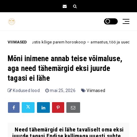
n augustis kõige parem horoskoop – armastus, töö ja uued võimalused hak
VIIMASED
Mõni inimene annab teise võimaluse,
aga need tähemärgid eksi juurde
tagasi ei lähe
Kodused lood
mai 25, 2026
Viimased
Need tähemärgid ei lähe tavaliselt oma eksi
juurde tagasi Endise kallimaga uuesti suhte