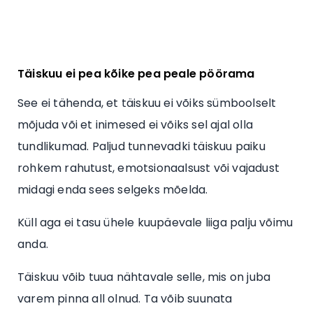
Täiskuu ei pea kõike pea peale pöörama
See ei tähenda, et täiskuu ei võiks sümboolselt
mõjuda või et inimesed ei võiks sel ajal olla
tundlikumad. Paljud tunnevadki täiskuu paiku
rohkem rahutust, emotsionaalsust või vajadust
midagi enda sees selgeks mõelda.
Küll aga ei tasu ühele kuupäevale liiga palju võimu
anda.
Täiskuu võib tuua nähtavale selle, mis on juba
varem pinna all olnud. Ta võib suunata