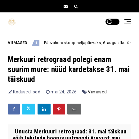
VIIMASED
Päevahoroskoop neljapäevaks, 6. augustiks: üks rahulik otsus v
august
Merkuuri retrograad polegi enam
suurim mure: nüüd kardetakse 31. mai
täiskuud
Kodused lood
mai 24, 2026
Viimased
Unusta Merkuuri retrograad: 31. mai täiskuu
võib tekitada hoopis uutmoodi ärevust mai