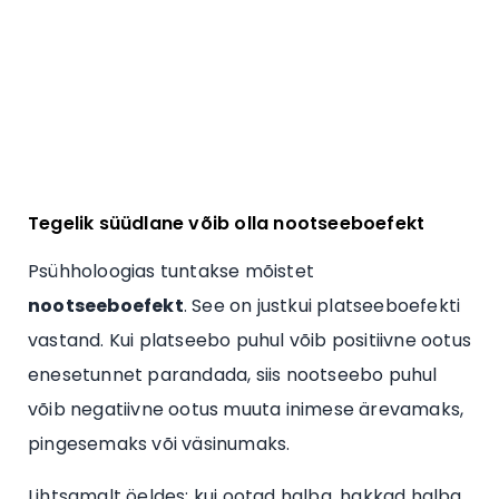
Tegelik süüdlane võib olla nootseeboefekt
Psühholoogias tuntakse mõistet
nootseeboefekt
. See on justkui platseeboefekti
vastand. Kui platseebo puhul võib positiivne ootus
enesetunnet parandada, siis nootseebo puhul
võib negatiivne ootus muuta inimese ärevamaks,
pingesemaks või väsinumaks.
Lihtsamalt öeldes: kui ootad halba, hakkad halba