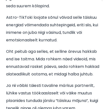
seda suurem kõlapind.
Astro-TikToki loojate sõnul võivad selle täiskuu
energiad võimendada suhtepingeid, eriti siis, kui
inimene on juba niigi väsinud, tundlik või
emotsionaalselt kurnatud.
Oht peitub aga selles, et selline ärevus hakkab
end ise toitma. Mida rohkem näed videoid, mis
ennustavad rasket päeva, seda rohkem hakkad
alateadlikult ootama, et midagi halba juhtub.
Ja nii võibki täiesti tavaline märkus partnerilt,
lühike vastus töökaaslaselt või väike muutus
plaanides tunduda järsku “täiskuu mõjuna”, kuigi
tegelik pinge oli olemas juba varem.