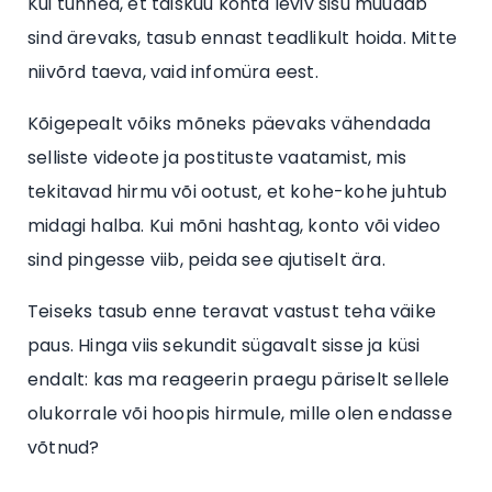
Kui tunned, et täiskuu kohta leviv sisu muudab
sind ärevaks, tasub ennast teadlikult hoida. Mitte
niivõrd taeva, vaid infomüra eest.
Kõigepealt võiks mõneks päevaks vähendada
selliste videote ja postituste vaatamist, mis
tekitavad hirmu või ootust, et kohe-kohe juhtub
midagi halba. Kui mõni hashtag, konto või video
sind pingesse viib, peida see ajutiselt ära.
Teiseks tasub enne teravat vastust teha väike
paus. Hinga viis sekundit sügavalt sisse ja küsi
endalt: kas ma reageerin praegu päriselt sellele
olukorrale või hoopis hirmule, mille olen endasse
võtnud?