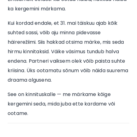
ka kergemini märkama.
Kui kordad endale, et 31. mai täiskuu ajab kõik
suhted sassi, võib aju minna pidevasse
häirerežiimi. Siis hakkad otsima märke, mis seda
hirmu kinnitaksid. Väike väsimus tundub halva
endena. Partneri vaiksem olek võib paista suhte
kriisina. Üks ootamatu sõnum võib näida suurema
draama algusena.
See on kinnituskalle — me märkame kõige
kergemini seda, mida juba ette kardame või
ootame.