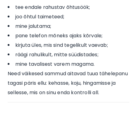
tee endale rahustav õhtusöök;
joo õhtul taimeteed;
mine jalutama;
pane telefon mõneks ajaks kõrvale;
kirjuta üles, mis sind tegelikult vaevab;
räägi rahulikult, mitte süüdistades;
mine tavalisest varem magama.
Need väikesed sammud aitavad tuua tähelepanu
tagasi päris ellu: kehasse, koju, hingamisse ja
sellesse, mis on sinu enda kontrolli all.