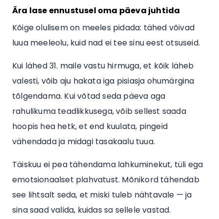
Ära lase ennustusel oma päeva juhtida
Kõige olulisem on meeles pidada: tähed võivad
luua meeleolu, kuid nad ei tee sinu eest otsuseid.
Kui lähed 31. maile vastu hirmuga, et kõik läheb
valesti, võib aju hakata iga pisiasja ohumärgina
tõlgendama. Kui võtad seda päeva aga
rahulikuma teadlikkusega, võib sellest saada
hoopis hea hetk, et end kuulata, pingeid
vähendada ja midagi tasakaalu tuua.
Täiskuu ei pea tähendama lahkuminekut, tüli ega
emotsionaalset plahvatust. Mõnikord tähendab
see lihtsalt seda, et miski tuleb nähtavale — ja
sina saad valida, kuidas sa sellele vastad.