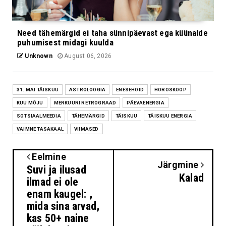
Need tähemärgid ei taha sünnipäevast ega küünalde
puhumisest midagi kuulda
Unknown
August 06, 2026
31. MAI TÄISKUU
ASTROLOOGIA
ENESEHOID
HOROSKOOP
KUU MÕJU
MERKUURI RETROGRAAD
PÄEVAENERGIA
SOTSIAALMEEDIA
TÄHEMÄRGID
TÄISKUU
TÄISKUU ENERGIA
VAIMNE TASAKAAL
VIIMASED
Eelmine
Järgmine
Suvi ja ilusad
Kalad
ilmad ei ole
enam kaugel: ,
mida sina arvad,
kas 50+ naine