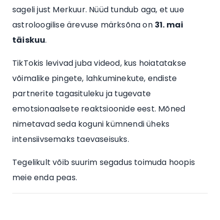
sageli just Merkuur. Nüüd tundub aga, et uue
astroloogilise ärevuse märksõna on
31. mai
täiskuu
.
TikTokis levivad juba videod, kus hoiatatakse
võimalike pingete, lahkuminekute, endiste
partnerite tagasituleku ja tugevate
emotsionaalsete reaktsioonide eest. Mõned
nimetavad seda koguni kümnendi üheks
intensiivsemaks taevaseisuks.
Tegelikult võib suurim segadus toimuda hoopis
meie enda peas.