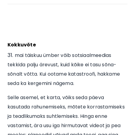
Kokkuvõte
mai täiskuu ümber võib sotsiaalmeedias
tekkida palju ärevust, kuid kõike ei tasu sõna-
sõnalt võtta. Kui ootame katastroofi, hakkame
seda ka kergemini nägema.
Selle asemel, et karta, võiks seda päeva
kasutada rahunemiseks, mõtete korrastamiseks
ja teadlikumaks suhtlemiseks. Hinga enne
vastamist, ära usu iga hirmutavat videot ja pea
meeles: planeedid võivad anda tooni, aga sina