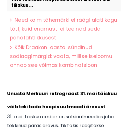
täiskuu...
Need kolm tähemärki ei räägi alati kogu
tõtt, kuid enamasti ei tee nad seda
pahatahtlikkusest
Kõik Draakoni aastal sündinud
sodiaagimärgid: vaata, millise iseloomu
annab see võimas kombinatsioon
Unusta Merkuuri retrograad: 31. mai täiskuu
võib tekitada hoopis uutmoodi ärevust
mai täiskuu ümber on sotsiaalmeedias juba
tekkinud paras ärevus. TikTokis räägitakse