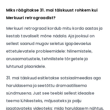
Miks räägitakse 31. mai täiskuust rohkem kui
Merkuuri retrograadist?
Merkuuri retrograad kordub mitu korda aastas ja
kestab tavaliselt mõne nädala. Aja jooksul on
sellest saanud mugav seletus igapäevaelus
ettetulevatele probleemidele: hilinemistele,
arusaamatustele, tehnilistele tõrgetele ja
luhtunud plaanidele.
mai täiskuud esitletakse sotsiaalmeedias aga
haruldasema ja seetõttu dramaatilisema
sündmusena. Just see teebki sellest ideaalse
teema lühikesteks, mõjusateks ja palju
jagatavateks videoteks: mida haruldasem nähtus,