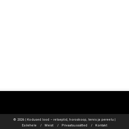
©
2026 | Kodused lood – retseptid, horoskoop, tervis ja pereelu |
Esilehele
Meist
Privaatsussätted
Kontakt