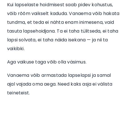
Kui lapselaste hoidmisest saab pidev kohustus,
võib rõõm vaikselt kaduda. Vanaema võib hakata
tundma, et teda ei nähta enam inimesena, vaid
tasuta lapsehoidjana. Ta ei taha tülitseda, ei taha
lapsi solvata, ei taha näida isekana — ja nii ta
vaikibki.
Aga vaikuse taga võib olla väsimus.
Vanaema võib armastada lapselapsi ja samal
ajal vajada oma aega. Need kaks asja ei välista
teineteist.