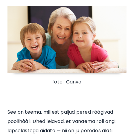
foto : Canva
See on teema, millest paljud pered räägivad
poolihääli. Ühed leiavad, et vanaema roll ongi
lapselastega aidata — nii on ju peredes alati