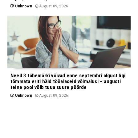
Unknown
August 09, 2026
Need 3 tähemärki võivad enne septembri algust ligi
tõmmata eriti häid tööalaseid võimalusi – augusti
teine pool võib tuua suure pöörde
Unknown
August 09, 2026