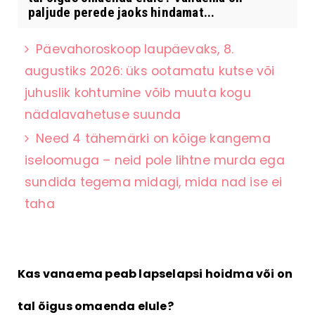
paljude perede jaoks hindamat...
Päevahoroskoop laupäevaks, 8.
augustiks 2026: üks ootamatu kutse või
juhuslik kohtumine võib muuta kogu
nädalavahetuse suunda
Need 4 tähemärki on kõige kangema
iseloomuga – neid pole lihtne murda ega
sundida tegema midagi, mida nad ise ei
taha
Kas vanaema peab lapselapsi hoidma või on
tal õigus omaenda elule?