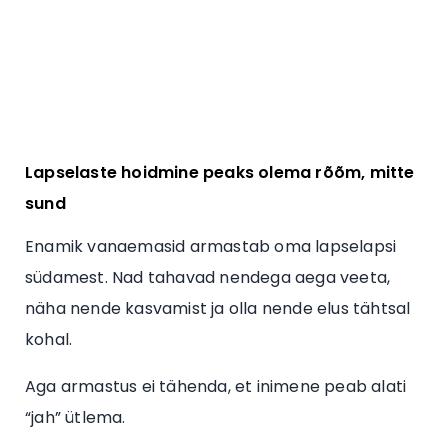
Lapselaste hoidmine peaks olema rõõm, mitte
sund
Enamik vanaemasid armastab oma lapselapsi
südamest. Nad tahavad nendega aega veeta,
näha nende kasvamist ja olla nende elus tähtsal
kohal.
Aga armastus ei tähenda, et inimene peab alati
“jah” ütlema.