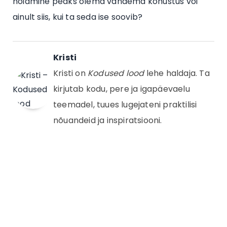
hoidmine peaks olema vanaema kohustus või
ainult siis, kui ta seda ise soovib?
Kristi
Kristi on
Kodused lood
lehe haldaja. Ta
kirjutab kodu, pere ja igapäevaelu
teemadel, tuues lugejateni praktilisi
nõuandeid ja inspiratsiooni.