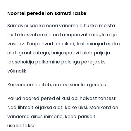
Noortel peredel on samuti raske
Samas ei saa ka noori vanemaid hukka mõista.
Laste kasvatamine on tänapäeval kallis, kiire ja
väsitav. Tööpäevad on pikad, lasteaiaajad ei klapi
alati graafikutega, haiguspäevi tuleb palju ja
lapsehoidja palkamine pole iga pere jaoks
võimalik.
Kui vanaema aitab, on see suur kergendus.
Paljud noored pered ei küsi abi halvast tahtest.
Nad lihtsalt ei jaksa alati kõike üksi. Mõnikord on
vanaema ainus inimene, keda päriselt
usaldatakse.