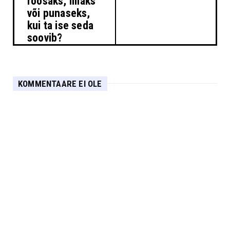
roosaks, lillaks
või punaseks,
kui ta ise seda
soovib?
KOMMENTAARE EI OLE