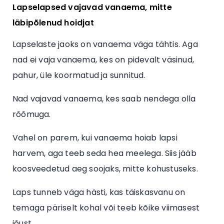
Lapselapsed vajavad vanaema, mitte
läbipõlenud hoidjat
Lapselaste jaoks on vanaema väga tähtis. Aga
nad ei vaja vanaema, kes on pidevalt väsinud,
pahur, üle koormatud ja sunnitud.
Nad vajavad vanaema, kes saab nendega olla
rõõmuga.
Vahel on parem, kui vanaema hoiab lapsi
harvem, aga teeb seda hea meelega. Siis jääb
koosveedetud aeg soojaks, mitte kohustuseks.
Laps tunneb väga hästi, kas täiskasvanu on
temaga päriselt kohal või teeb kõike viimasest
jõust.