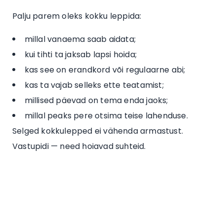
Palju parem oleks kokku leppida:
millal vanaema saab aidata;
kui tihti ta jaksab lapsi hoida;
kas see on erandkord või regulaarne abi;
kas ta vajab selleks ette teatamist;
millised päevad on tema enda jaoks;
millal peaks pere otsima teise lahenduse.
Selged kokkulepped ei vähenda armastust.
Vastupidi — need hoiavad suhteid.