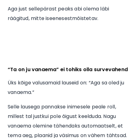
Aga just sellepärast peaks abi olema läbi
räägitud, mitte iseenesestmõistetav.
“Ta on ju vanaema” ei tohiks olla survevahend
Üks kõige valusamaid lauseid on: “Aga sa oled ju
vanaema.”
Selle lausega pannakse inimesele peale roll,
millest tal justkui pole õigust keelduda. Nagu
vanaema olemine tähendaks automaatselt, et
tema aeg, plaanid ja väsimus on vähem tähtsad.