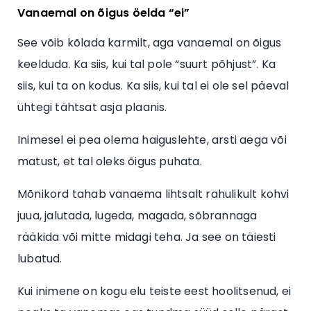
Vanaemal on õigus öelda “ei”
See võib kõlada karmilt, aga vanaemal on õigus
keelduda. Ka siis, kui tal pole “suurt põhjust”. Ka
siis, kui ta on kodus. Ka siis, kui tal ei ole sel päeval
ühtegi tähtsat asja plaanis.
Inimesel ei pea olema haiguslehte, arsti aega või
matust, et tal oleks õigus puhata.
Mõnikord tahab vanaema lihtsalt rahulikult kohvi
juua, jalutada, lugeda, magada, sõbrannaga
rääkida või mitte midagi teha. Ja see on täiesti
lubatud.
Kui inimene on kogu elu teiste eest hoolitsenud, ei