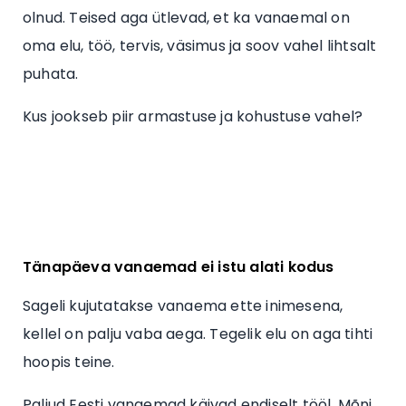
olnud. Teised aga ütlevad, et ka vanaemal on
oma elu, töö, tervis, väsimus ja soov vahel lihtsalt
puhata.
Kus jookseb piir armastuse ja kohustuse vahel?
Tänapäeva vanaemad ei istu alati kodus
Sageli kujutatakse vanaema ette inimesena,
kellel on palju vaba aega. Tegelik elu on aga tihti
hoopis teine.
Paljud Eesti vanaemad käivad endiselt tööl. Mõni