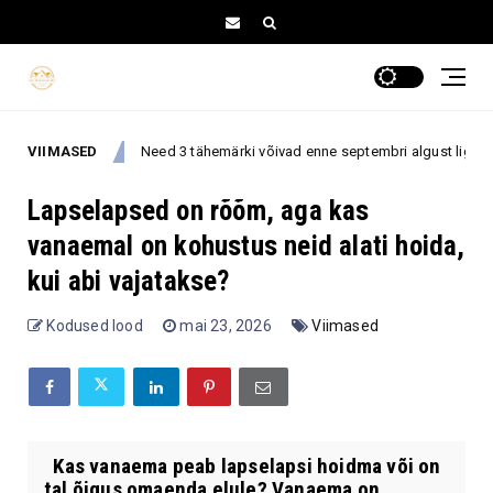
VIIMASED
Need 3 tähemärki võivad enne septembri algust ligi tõmmata eriti häid
op
Lapselapsed on rõõm, aga kas
vanaemal on kohustus neid alati hoida,
kui abi vajatakse?
Kodused lood
mai 23, 2026
Viimased
Kas vanaema peab lapselapsi hoidma või on
tal õigus omaenda elule? Vanaema on