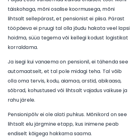
täiskohaga, mõni osalise koormusega, mõni
lihtsalt sellepärast, et pensionist ei piisa. Pärast
tööpäeva ei pruugi tal olla jõudu hakata veel lapsi
hoidma, süüa tegema või kellegi kodust logistikat
korraldama.
Ja isegi kui vanaema on pensionil, ei tähenda see
automaatselt, et tal pole midagi teha. Tal võib
olla oma tervis, kodu, aiamaa, arstid, abikaasa,
sõbrad, kohustused või lihtsalt vajadus vaikuse ja
rahu järele.
Pensionipõlv ei ole alati puhkus. Mõnikord on see
lihtsalt elu järgmine etapp, kus inimene peab
endiselt kõigega hakkama saama.