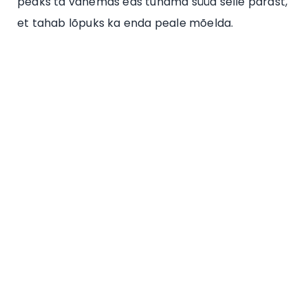
peaks ta vanemas eas tundma süüd selle pärast,
et tahab lõpuks ka enda peale mõelda.