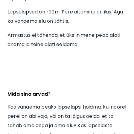
Lapselapsed on rõõm. Pere aitamine on ilus. Aga
ka vanaema elu on tähtis.
Armastus ei tähenda, et üks inimene peab alati
andma ja teine alati eeldama.
Mida sina arvad?
Kas vanaema peaks lapselapsi hoidma, kui noorel
perel on abi vaja, või on tal õigus öelda, et ta
tahab oma aega ja oma elu? Kas lapselaste