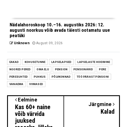
Nädalahoroskoop 10.–16. augustiks 2026: 12.
augusti noorkuu võib avada täiesti ootamatu uue
peatüki
Unknown
August 09, 2026
EAKAD
KOHUSETUNNE
LAPSELAPSED
LAPSELASTE HOIDMINE
NOORED PERED
OMA ELU
PENSION
PENSIONÄRID
PERE
PERESUHTED
PUHKUS
PÕLVKONNAD
TÖÖ PÄRAST PENSIONI
VANAEMA
VIIMASED
Eelmine
Järgmine
Kas 60+ naine
Kalad
võib värvida
juuksed