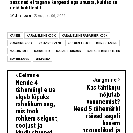
sest nad ei tagane kergesti ega unusta, kuidas sa
neid kohtlesid
Unknown
August 06, 2026
KANEEL
KARAMELLINE KOOK
KARAMELLINE RABARBERIKOOK
KEVADINE KOOK
KOHVIKÕRVANE
KOOGIRETSEPT
KÜPSETAMINE
MAGUSTOIT
RABARBER
RABARBERIKOOK
RABARBERIRETSEPTID
SUVINE KOOK
VIIMASED
Eelmine
Järgmine
Nende 4
Kas tähtkuju
tähemärgi elus
mõjutab
algab lõpuks
vananemist?
rahulikum aeg,
Need 5 tähemärki
mis toob
näivad sageli
rohkem selgust,
kauem
soojust ja
nooruslikud ja
kindlustunnet