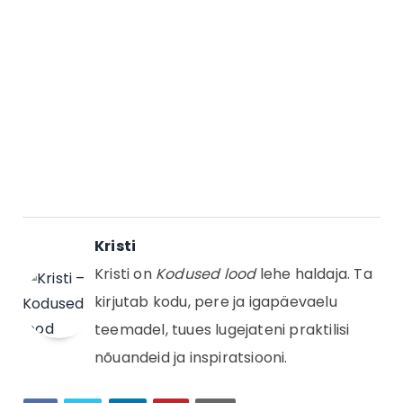
Kristi
Kristi on
Kodused lood
lehe haldaja. Ta
kirjutab kodu, pere ja igapäevaelu
teemadel, tuues lugejateni praktilisi
nõuandeid ja inspiratsiooni.