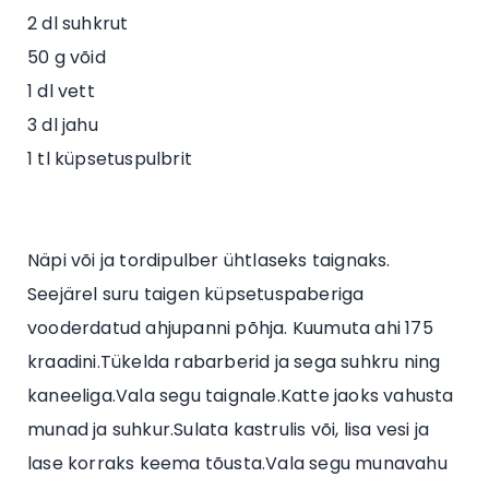
2 dl suhkrut
50 g võid
1 dl vett
3 dl jahu
1 tl küpsetuspulbrit
Näpi või ja tordipulber ühtlaseks taignaks.
Seejärel suru taigen küpsetuspaberiga
vooderdatud ahjupanni põhja. Kuumuta ahi 175
kraadini.Tükelda rabarberid ja sega suhkru ning
kaneeliga.Vala segu taignale.Katte jaoks vahusta
munad ja suhkur.Sulata kastrulis või, lisa vesi ja
lase korraks keema tõusta.Vala segu munavahu