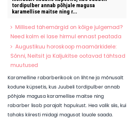
tordipulber annab põhjale magusa
karamellise maitse ning r...
Millised tähemärgid on kõige julgemad?
Need kolm ei lase hirmul ennast peatada
Augustikuu horoskoop maamärkidele:
Sõnni, Neitsit ja Kaljukitse ootavad tähtsad
muutused
Karamelline rabarberikook on lihtne ja mõnusalt
kodune küpsetis, kus Juubeli tordipulber annab
põhjale magusa karamellise maitse ning
rabarber lisab parajalt hapukust. Hea valik siis, kui
tahaks kiiresti midagi magusat lauale saada.