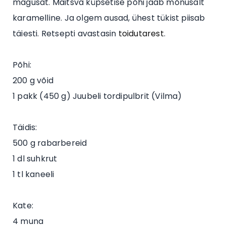
magusat. Maitsva küpsetise põhi jääb mõnusalt
karamelline. Ja olgem ausad, ühest tükist piisab
täiesti. Retsepti avastasin
toidutarest
.
Põhi:
200 g võid
1 pakk (450 g) Juubeli tordipulbrit (Vilma)
Täidis:
500 g rabarbereid
1 dl suhkrut
1 tl kaneeli
Kate:
4 muna