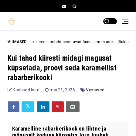
gi juhuslik: need numbrid seostuvad õnne, armastuse ja jõukusega
VIIMASED
a
Kui tahad kiiresti midagi magusat
küpsetada, proovi seda karamellist
rabarberikooki
Kodused lood
mai 21, 2026
Viimased
Karamelline rabarberikook on lihtne ja
mõnusalt kodune küpsetis, kus Juubeli