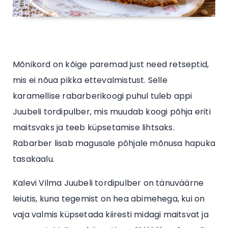
Mõnikord on kõige paremad just need retseptid,
mis ei nõua pikka ettevalmistust. Selle
karamellise rabarberikoogi puhul tuleb appi
Juubeli tordipulber, mis muudab koogi põhja eriti
maitsvaks ja teeb küpsetamise lihtsaks.
Rabarber lisab magusale põhjale mõnusa hapuka
tasakaalu.
Kalevi Vilma Juubeli tordipulber on tänuväärne
leiutis, kuna tegemist on hea abimehega, kui on
vaja valmis küpsetada kiiresti midagi maitsvat ja