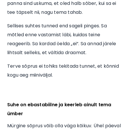
panna sind uskuma, et oled halb sõber, kui sa ei
tee täpselt nii, nagu tema tahab.
Sellises suhtes tunned end sageli pinges. Sa
mõtled enne vastamist läbi, kuidas teine
reageerib. Sa kardad öelda „ei“. Sa annad järele
lihtsalt selleks, et vältida draamat.
Terve sõprus ei tohiks tekitada tunnet, et kõnnid
kogu aeg miiniväljal.
Suhe on ebastabiilne ja keerleb ainult tema
ümber
Mürgine sõprus võib olla väga kõikuv. Ühel päeval