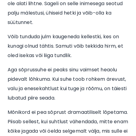
ole alati lihtne. Sageli on selle inimesega seotud
palju mälestusi, ühiseid hetki ja võib-olla ka
süütunnet.
Võib tunduda julm kaugeneda kellestki, kes on
kunagi olnud tähtis. Samuti võib tekkida hirm, et
oled isekas või liiga tundlik.
Aga sõprussuhe ei peaks sinu vaimset heaolu
pidevalt lõhkuma. Kui suhe toob rohkem ärevust,
valu ja enesekahtlust kui tuge ja rõõmu, on täiesti
lubatud piire seada.
Mõnikord ei pea sõprust dramaatiliselt lõpetama.
Piisab sellest, kui suhtlust vähendada, mitte enam
kõike jagada või öelda selgemalt välja, mis sulle ei