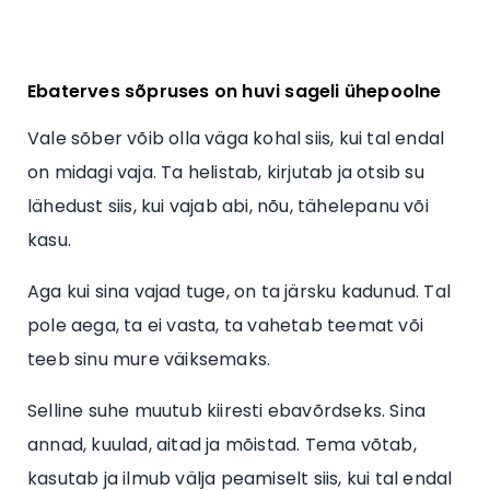
Ebaterves sõpruses on huvi sageli ühepoolne
Vale sõber võib olla väga kohal siis, kui tal endal
on midagi vaja. Ta helistab, kirjutab ja otsib su
lähedust siis, kui vajab abi, nõu, tähelepanu või
kasu.
Aga kui sina vajad tuge, on ta järsku kadunud. Tal
pole aega, ta ei vasta, ta vahetab teemat või
teeb sinu mure väiksemaks.
Selline suhe muutub kiiresti ebavõrdseks. Sina
annad, kuulad, aitad ja mõistad. Tema võtab,
kasutab ja ilmub välja peamiselt siis, kui tal endal