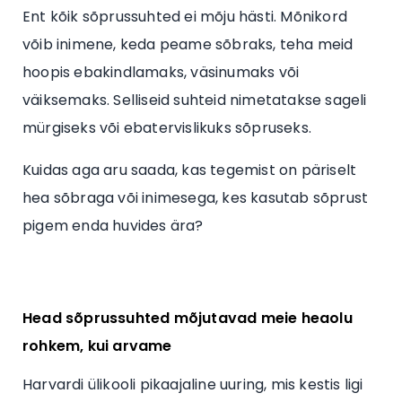
Ent kõik sõprussuhted ei mõju hästi. Mõnikord
võib inimene, keda peame sõbraks, teha meid
hoopis ebakindlamaks, väsinumaks või
väiksemaks. Selliseid suhteid nimetatakse sageli
mürgiseks või ebatervislikuks sõpruseks.
Kuidas aga aru saada, kas tegemist on päriselt
hea sõbraga või inimesega, kes kasutab sõprust
pigem enda huvides ära?
Head sõprussuhted mõjutavad meie heaolu
rohkem, kui arvame
Harvardi ülikooli pikaajaline uuring, mis kestis ligi