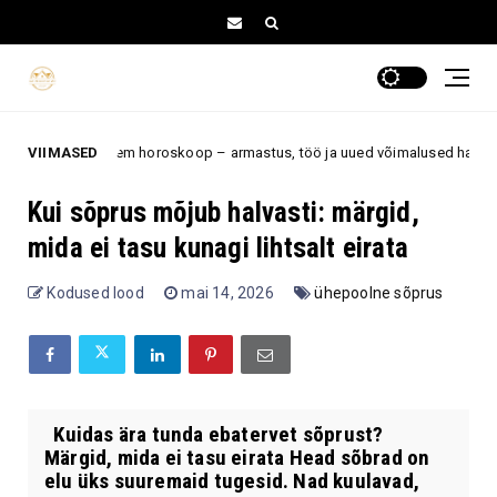
m horoskoop – armastus, töö ja uued võimalused hakkavad lõpuks liikuma 
VIIMASED
Kui sõprus mõjub halvasti: märgid,
mida ei tasu kunagi lihtsalt eirata
Kodused lood
mai 14, 2026
ühepoolne sõprus
Kuidas ära tunda ebatervet sõprust?
Märgid, mida ei tasu eirata Head sõbrad on
elu üks suuremaid tugesid. Nad kuulavad,