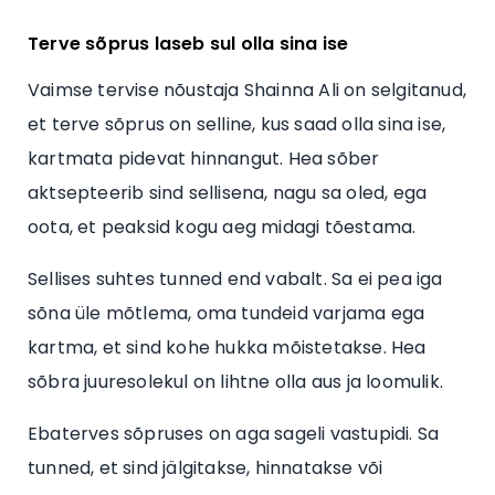
Terve sõprus laseb sul olla sina ise
Vaimse tervise nõustaja Shainna Ali on selgitanud,
et terve sõprus on selline, kus saad olla sina ise,
kartmata pidevat hinnangut. Hea sõber
aktsepteerib sind sellisena, nagu sa oled, ega
oota, et peaksid kogu aeg midagi tõestama.
Sellises suhtes tunned end vabalt. Sa ei pea iga
sõna üle mõtlema, oma tundeid varjama ega
kartma, et sind kohe hukka mõistetakse. Hea
sõbra juuresolekul on lihtne olla aus ja loomulik.
Ebaterves sõpruses on aga sageli vastupidi. Sa
tunned, et sind jälgitakse, hinnatakse või