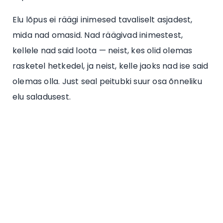
Elu lõpus ei räägi inimesed tavaliselt asjadest,
mida nad omasid. Nad räägivad inimestest,
kellele nad said loota — neist, kes olid olemas
rasketel hetkedel, ja neist, kelle jaoks nad ise said
olemas olla. Just seal peitubki suur osa õnneliku
elu saladusest.