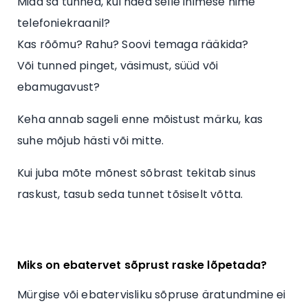
Mida sa tunned, kui näed selle inimese nime
telefoniekraanil?
Kas rõõmu? Rahu? Soovi temaga rääkida?
Või tunned pinget, väsimust, süüd või
ebamugavust?
Keha annab sageli enne mõistust märku, kas
suhe mõjub hästi või mitte.
Kui juba mõte mõnest sõbrast tekitab sinus
raskust, tasub seda tunnet tõsiselt võtta.
Miks on ebatervet sõprust raske lõpetada?
Mürgise või ebatervisliku sõpruse äratundmine ei