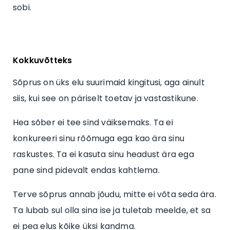
sobi.
Kokkuvõtteks
Sõprus on üks elu suurimaid kingitusi, aga ainult
siis, kui see on päriselt toetav ja vastastikune.
Hea sõber ei tee sind väiksemaks. Ta ei
konkureeri sinu rõõmuga ega kao ära sinu
raskustes. Ta ei kasuta sinu headust ära ega
pane sind pidevalt endas kahtlema.
Terve sõprus annab jõudu, mitte ei võta seda ära.
Ta lubab sul olla sina ise ja tuletab meelde, et sa
ei pea elus kõike üksi kandma.