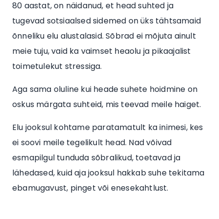
80 aastat, on näidanud, et head suhted ja
tugevad sotsiaalsed sidemed on üks tähtsamaid
õnneliku elu alustalasid. Sõbrad ei mõjuta ainult
meie tuju, vaid ka vaimset heaolu ja pikaajalist
toimetulekut stressiga.
Aga sama oluline kui heade suhete hoidmine on
oskus märgata suhteid, mis teevad meile haiget.
Elu jooksul kohtame paratamatult ka inimesi, kes
ei soovi meile tegelikult head. Nad võivad
esmapilgul tunduda sõbralikud, toetavad ja
lähedased, kuid aja jooksul hakkab suhe tekitama
ebamugavust, pinget või enesekahtlust.