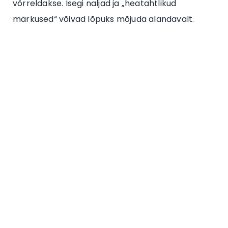
võrreldakse. Isegi naljad ja „heatahtlikud
märkused“ võivad lõpuks mõjuda alandavalt.