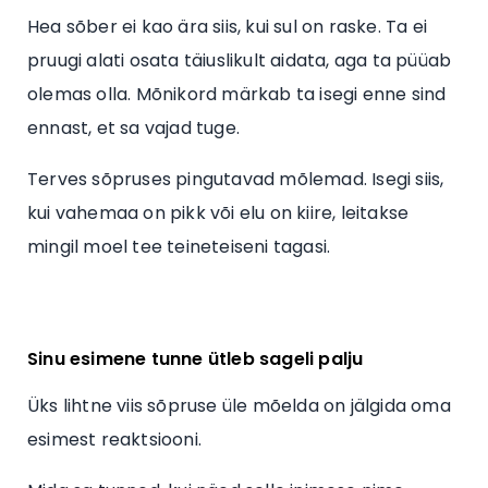
Hea sõber ei kao ära siis, kui sul on raske. Ta ei
pruugi alati osata täiuslikult aidata, aga ta püüab
olemas olla. Mõnikord märkab ta isegi enne sind
ennast, et sa vajad tuge.
Terves sõpruses pingutavad mõlemad. Isegi siis,
kui vahemaa on pikk või elu on kiire, leitakse
mingil moel tee teineteiseni tagasi.
Sinu esimene tunne ütleb sageli palju
Üks lihtne viis sõpruse üle mõelda on jälgida oma
esimest reaktsiooni.