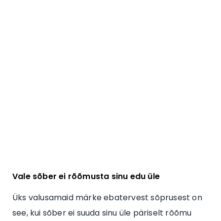
Vale sõber ei rõõmusta sinu edu üle
Üks valusamaid märke ebatervest sõprusest on
see, kui sõber ei suuda sinu üle päriselt rõõmu