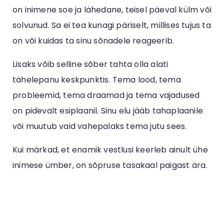
on inimene soe ja lähedane, teisel päeval külm või
solvunud. Sa ei tea kunagi päriselt, millises tujus ta
on või kuidas ta sinu sõnadele reageerib.
Lisaks võib selline sõber tahta olla alati
tähelepanu keskpunktis. Tema lood, tema
probleemid, tema draamad ja tema vajadused
on pidevalt esiplaanil. Sinu elu jääb tahaplaanile
või muutub vaid vahepalaks tema jutu sees.
Kui märkad, et enamik vestlusi keerleb ainult ühe
inimese ümber, on sõpruse tasakaal paigast ära.