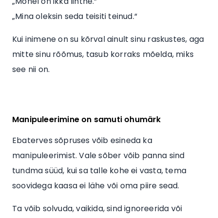
„Mõnel on ikka lihtne.“
„Mina oleksin seda teisiti teinud.“
Kui inimene on su kõrval ainult sinu raskustes, aga
mitte sinu rõõmus, tasub korraks mõelda, miks
see nii on.
Manipuleerimine on samuti ohumärk
Ebaterves sõpruses võib esineda ka
manipuleerimist. Vale sõber võib panna sind
tundma süüd, kui sa talle kohe ei vasta, tema
soovidega kaasa ei lähe või oma piire sead.
Ta võib solvuda, vaikida, sind ignoreerida või