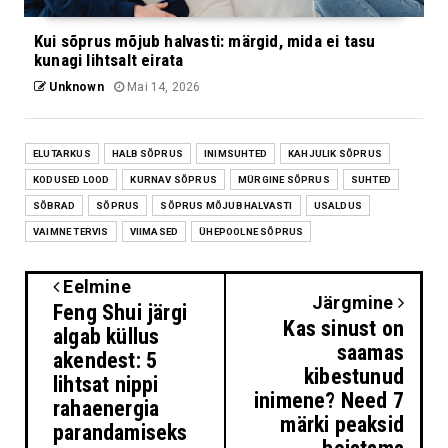
Kui sõprus mõjub halvasti: märgid, mida ei tasu
kunagi lihtsalt eirata
Unknown
Mai 14, 2026
ELUTARKUS
HALB SÕPRUS
INIMSUHTED
KAHJULIK SÕPRUS
KODUSED LOOD
KURNAV SÕPRUS
MÜRGINE SÕPRUS
SUHTED
SÕBRAD
SÕPRUS
SÕPRUS MÕJUB HALVASTI
USALDUS
VAIMNE TERVIS
VIIMASED
ÜHEPOOLNE SÕPRUS
Eelmine
Järgmine
Feng Shui järgi
Kas sinust on
algab küllus
saamas
akendest: 5
kibestunud
lihtsat nippi
inimene? Need 7
rahaenergia
märki peaksid
parandamiseks