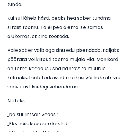
tunda.
Kui sul läheb hästi, peaks hea sõber tundma
siirast rõõmu. Ta ei pea olema ise samas
olukorras, et sind toetada.
Vale sõber võib aga sinu edu pisendada, naljaks
pöörata või kiiresti teema mujale viia. Mõnikord
on tema kadedus üsna nähtav: ta muutub
külmaks, teeb torkavaid märkusi või hakkab sinu
saavutust kuidagi vähendama.
Näiteks:
„No sul lihtsalt vedas.“
„Eks näis, kaua see kestab.“