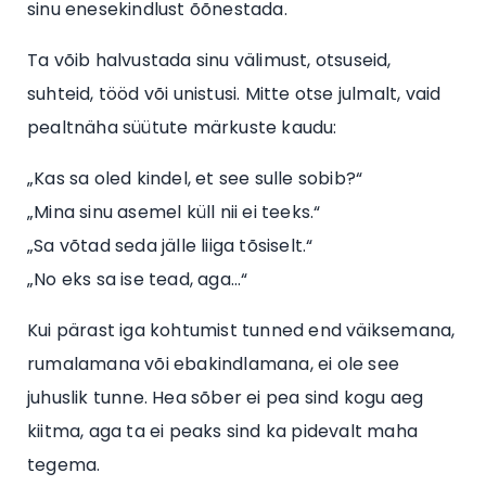
sinu enesekindlust õõnestada.
Ta võib halvustada sinu välimust, otsuseid,
suhteid, tööd või unistusi. Mitte otse julmalt, vaid
pealtnäha süütute märkuste kaudu:
„Kas sa oled kindel, et see sulle sobib?“
„Mina sinu asemel küll nii ei teeks.“
„Sa võtad seda jälle liiga tõsiselt.“
„No eks sa ise tead, aga...“
Kui pärast iga kohtumist tunned end väiksemana,
rumalamana või ebakindlamana, ei ole see
juhuslik tunne. Hea sõber ei pea sind kogu aeg
kiitma, aga ta ei peaks sind ka pidevalt maha
tegema.