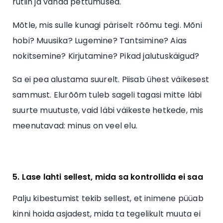
rutiin ja vanad pettumused.
Mõtle, mis sulle kunagi päriselt rõõmu tegi. Mõni
hobi? Muusika? Lugemine? Tantsimine? Aias
nokitsemine? Kirjutamine? Pikad jalutuskäigud?
Sa ei pea alustama suurelt. Piisab ühest väikesest
sammust. Elurõõm tuleb sageli tagasi mitte läbi
suurte muutuste, vaid läbi väikeste hetkede, mis
meenutavad: minus on veel elu.
5. Lase lahti sellest, mida sa kontrollida ei saa
Palju kibestumist tekib sellest, et inimene püüab
kinni hoida asjadest, mida ta tegelikult muuta ei