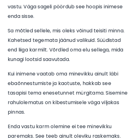
vastu. Väga sageli pöördub see hoopis inimese
enda sisse.
Sa mõtled sellele, mis oleks võinud teisiti minna.
Kahetsed tegemata jäänud valikuid. Süüdistad
end liiga karmilt. Võrdled oma elu sellega, mida
kunagi lootsid saavutada.
Kui inimene vaatab oma minevikku ainult läbi
ebaõnnestumiste ja kaotuste, hakkab see
tasapisi tema enesetunnet mürgitama. Sisemine
rahulolematus on kibestumisele väga viljakas
pinnas.
Enda vastu karm olemine ei tee minevikku
paremaks. See teeb ainult oleviku raskemaks.