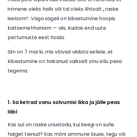
inimene oleks halb või tal oleks lihtsalt „raske
iseloom“. Väga sageli on kibestumine hoopis
kaitsemehhanism — viis, kuidas end uute
pettumuste eest hoida.
Siin on 7 märki, mis võivad viidata sellele, et
kibestumine on hakanud vaikselt sinu ellu pesa
tegema.
1. Sa ketrad vanu solvumisi ikka ja jälle peas
läbi
Kas sul on raske unustada, kui keegi on sulle
haiget teinud? Kas mõni ammune lause, tegu või