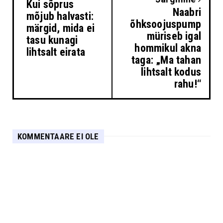
Kui sõprus
Naabri
mõjub halvasti:
õhksoojuspump
märgid, mida ei
müriseb igal
tasu kunagi
hommikul akna
lihtsalt eirata
taga: „Ma tahan
lihtsalt kodus
rahu!“
KOMMENTAARE EI OLE