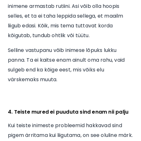
inimene armastab rutiini. Asi võib olla hoopis
selles, et ta ei taha leppida sellega, et maailm
liigub edasi. Kõik, mis tema tuttavat korda
kõigutab, tundub ohtlik või tüütu.
Selline vastupanu võib inimese lõpuks lukku
panna. Ta ei kaitse enam ainult oma rahu, vaid
sulgeb end ka kõige eest, mis võiks elu
värskemaks muuta.
4. Teiste mured ei puuduta sind enam nii palju
Kui teiste inimeste probleemid hakkavad sind
pigem ärritama kui liigutama, on see oluline märk.