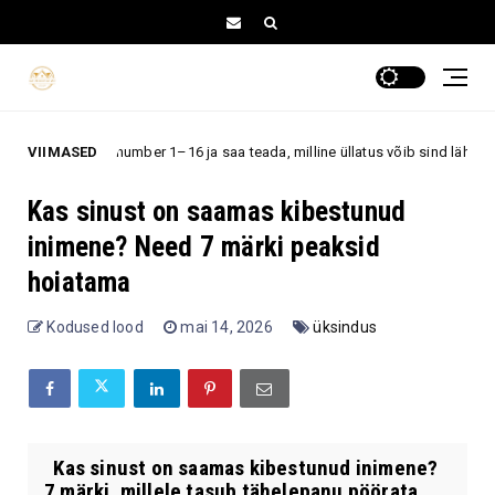
umber 1–16 ja saa teada, milline üllatus võib sind lähiajal oodata
VIIMASED
7. 
Kas sinust on saamas kibestunud
inimene? Need 7 märki peaksid
hoiatama
Kodused lood
mai 14, 2026
üksindus
Kas sinust on saamas kibestunud inimene?
7 märki, millele tasub tähelepanu pöörata