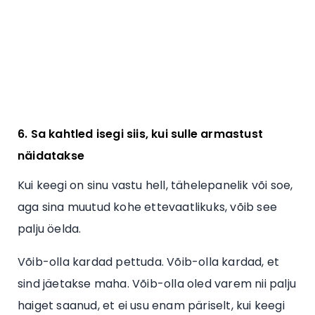
6. Sa kahtled isegi siis, kui sulle armastust
näidatakse
Kui keegi on sinu vastu hell, tähelepanelik või soe,
aga sina muutud kohe ettevaatlikuks, võib see
palju öelda.
Võib-olla kardad pettuda. Võib-olla kardad, et
sind jäetakse maha. Võib-olla oled varem nii palju
haiget saanud, et ei usu enam päriselt, kui keegi