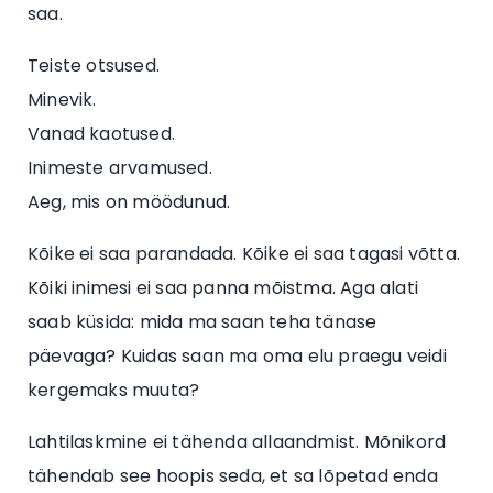
saa.
Teiste otsused.
Minevik.
Vanad kaotused.
Inimeste arvamused.
Aeg, mis on möödunud.
Kõike ei saa parandada. Kõike ei saa tagasi võtta.
Kõiki inimesi ei saa panna mõistma. Aga alati
saab küsida: mida ma saan teha tänase
päevaga? Kuidas saan ma oma elu praegu veidi
kergemaks muuta?
Lahtilaskmine ei tähenda allaandmist. Mõnikord
tähendab see hoopis seda, et sa lõpetad enda