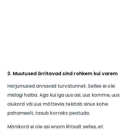
3. Muutused ärritavad sind rohkem kui varem
Harjumused annavad turvatunnet. Selles ei ole
midagi halba. Aga kui iga uus asi, uus komme, uus
olukord või uus mõtteviis tekitab sinus kohe
pahameelt, tasub korraks peatuda.
Mõnikord ei ole asi enam lihtsalt selles, et