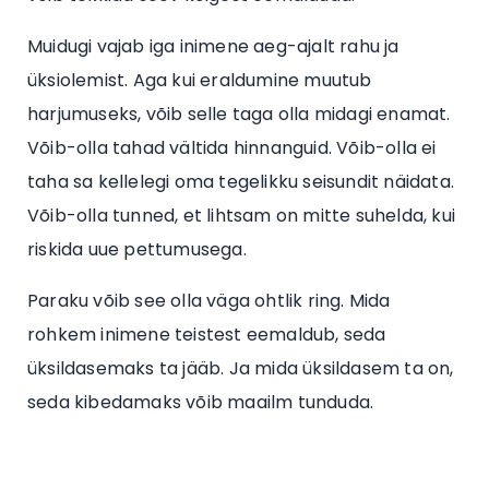
Muidugi vajab iga inimene aeg-ajalt rahu ja
üksiolemist. Aga kui eraldumine muutub
harjumuseks, võib selle taga olla midagi enamat.
Võib-olla tahad vältida hinnanguid. Võib-olla ei
taha sa kellelegi oma tegelikku seisundit näidata.
Võib-olla tunned, et lihtsam on mitte suhelda, kui
riskida uue pettumusega.
Paraku võib see olla väga ohtlik ring. Mida
rohkem inimene teistest eemaldub, seda
üksildasemaks ta jääb. Ja mida üksildasem ta on,
seda kibedamaks võib maailm tunduda.