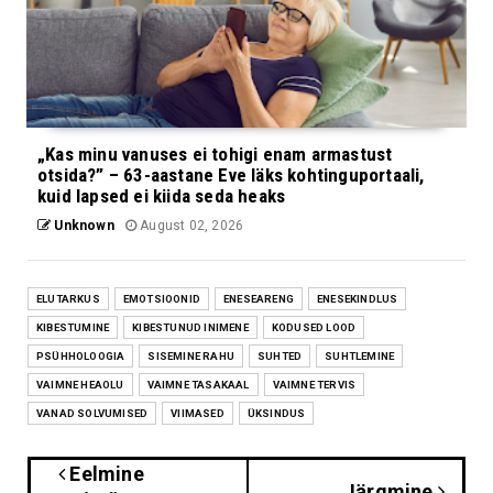
„Kas minu vanuses ei tohigi enam armastust
otsida?” – 63-aastane Eve läks kohtinguportaali,
kuid lapsed ei kiida seda heaks
Unknown
August 02, 2026
ELUTARKUS
EMOTSIOONID
ENESEARENG
ENESEKINDLUS
KIBESTUMINE
KIBESTUNUD INIMENE
KODUSED LOOD
PSÜHHOLOOGIA
SISEMINE RAHU
SUHTED
SUHTLEMINE
VAIMNE HEAOLU
VAIMNE TASAKAAL
VAIMNE TERVIS
VANAD SOLVUMISED
VIIMASED
ÜKSINDUS
Eelmine
Järgmine