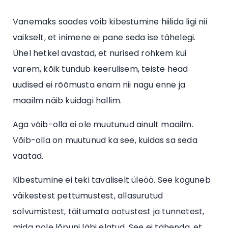
Vanemaks saades võib kibestumine hiilida ligi nii
vaikselt, et inimene ei pane seda ise tähelegi.
Ühel hetkel avastad, et nurised rohkem kui
varem, kõik tundub keerulisem, teiste head
uudised ei rõõmusta enam nii nagu enne ja
maailm näib kuidagi hallim.
Aga võib-olla ei ole muutunud ainult maailm.
Võib-olla on muutunud ka see, kuidas sa seda
vaatad.
Kibestumine ei teki tavaliselt üleöö. See koguneb
väikestest pettumustest, allasurutud
solvumistest, täitumata ootustest ja tunnetest,
mida pole lõpuni läbi elatud. See ei tähenda, et