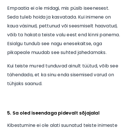
Empaatia ei ole midagi, mis püsib iseenesest.
Seda tuleb hoida ja kasvatada. Kui inimene on
kaua väsinud, pettunud või seesmiselt haavatud,
võib ta hakata teiste valu eest end kinni panema.
Esialgu tundub see nagu enesekaitse, aga
pikapeale muudab see suhted jahedamaks.
Kui teiste mured tunduvad ainult tüütud, võib see
tähendada, et ka sinu enda sisemised varud on
tühjaks saanud.
5. Sa oled iseendaga pidevalt sõjajalal
Kibestumine ei ole alati suunatud teiste inimeste