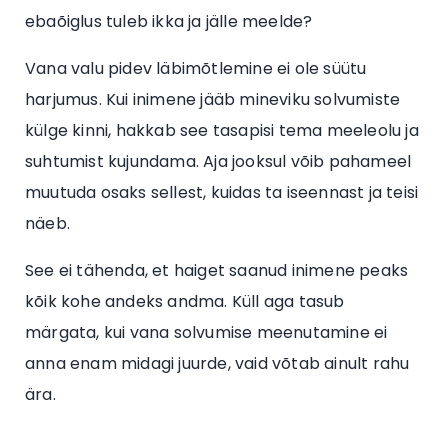
ebaõiglus tuleb ikka ja jälle meelde?
Vana valu pidev läbimõtlemine ei ole süütu
harjumus. Kui inimene jääb mineviku solvumiste
külge kinni, hakkab see tasapisi tema meeleolu ja
suhtumist kujundama. Aja jooksul võib pahameel
muutuda osaks sellest, kuidas ta iseennast ja teisi
näeb.
See ei tähenda, et haiget saanud inimene peaks
kõik kohe andeks andma. Küll aga tasub
märgata, kui vana solvumise meenutamine ei
anna enam midagi juurde, vaid võtab ainult rahu
ära.