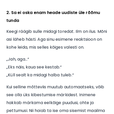
2. Sa ei oska enam heade uudiste üle rõõmu
tunda
Keegi räägib sulle midagi toredat. Ilm on ilus. Mõni
asi läheb hästi. Aga sinu esimene reaktsioon on
kohe leida, mis selles kõiges valesti on.
„Jah, aga…“
„Eks näis, kaua see kestab.“
„Küll sealt ka midagi halba tuleb.“
Kui selline mõtteviis muutub automaatseks, võib
see olla üks kibestumise märkidest. Inimene
hakkab märkama eelkõige puudusi, ohte ja
pettumusi. Nii hoiab ta ise oma sisemist maailma