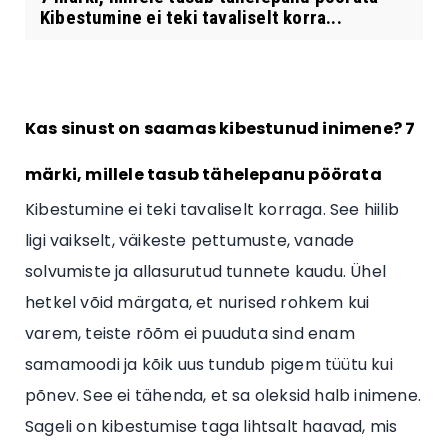
Kibestumine ei teki tavaliselt korra...
Kas sinust on saamas kibestunud inimene? 7
märki, millele tasub tähelepanu pöörata
Kibestumine ei teki tavaliselt korraga. See hiilib
ligi vaikselt, väikeste pettumuste, vanade
solvumiste ja allasurutud tunnete kaudu. Ühel
hetkel võid märgata, et nurised rohkem kui
varem, teiste rõõm ei puuduta sind enam
samamoodi ja kõik uus tundub pigem tüütu kui
põnev. See ei tähenda, et sa oleksid halb inimene.
Sageli on kibestumise taga lihtsalt haavad, mis