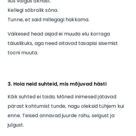
Ilus valgus aknast.
Kellegi sõbralik sõna.
Tunne, et said millegagi hakkama.
Väikesed head asjad ei muuda elu korraga
täiuslikuks, aga need aitavad tasapisi sisemist
tooni muuta.
3. Hoia neid suhteid, mis mõjuvad hästi
Kõik suhted ei toida. Mõned inimesed jätavad
pärast kohtumist tunde, nagu oleksid tühjem kui
enne. Teised annavad juurde rahu, selgust ja
julgust.