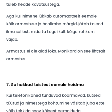
tuleb heade kavatsustega.
Aga kui inimene lükkab automaatselt eemale
kõik armastuse ja hoolimise märgid, jätab ta end
ilma sellest, mida ta tegelikult kõige rohkem
vajab.
Armastus ei ole alati lõks. Mõnikord on see lihtsalt
armastus.
7. Sa hakkad teistest eemale hoidma
Kui telefonikõned tunduvad koormavad, kutsed
tüütud ja inimestega kohtumine väsitab juba ette,
võib tekkida soov kõigest eemalduda.