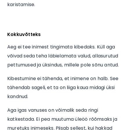
karistamise.
Kokkuvõtteks
Aeg ei tee inimest tingimata kibedaks. Küll aga
võivad seda teha läbielamata valud, allasurutud
pettumused ja üksindus, millele pole sõnu antud.
Kibestumine ei tähenda, et inimene on halb. See
tähendab sageli, et ta on liiga kaua midagi üksi
kandnud.
Aga igas vanuses on võimalik seda ringi
katkestada. Ei pea muutuma üleöö rõõmsaks ja
muretuks inimeseks. Piisab sellest, kui hakkad