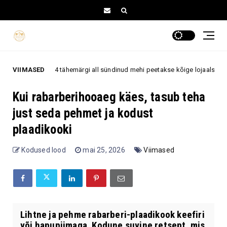
is nende 4 tähemärgi all sündinud mehi peetakse kõige lojaalsemateks ja püs
VIIMASED
Kui rabarberihooaeg käes, tasub teha
just seda pehmet ja kodust
plaadikooki
Kodused lood
mai 25, 2026
Viimased
Lihtne ja pehme rabarberi-plaadikook keefiri
või hapupiimaga. Kodune suvine retsept, mis