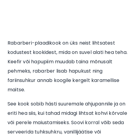
Rabarberi-plaadikook on üks neist lihtsatest
kodustest kookidest, mida on suvel alati hea teha.
Keefir või hapupiim muudab taina mõnusalt
pehmeks, rabarber lisab hapukust ning
fariinsuhkur annab koogile kergelt karamellise
maitse.
See kook sobib hästi suuremale ahjupannile ja on
eriti hea siis, kui tahad midagi lihtsat kohvi kõrvale
või perele maiustamiseks. Soovi korral võib seda
serveerida tuhksuhkru, vanillijäätise või