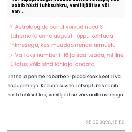
sobib hästi tuhksuhkru, vanillijäätise või
van...
Astroloogide sõnul võivad need 3
tähemärki enne augusti lõppu kohtuda
inimesega, kes muudab nende armuelu
Vali üks number 1–16 ja saa teada, milline
üllatus võib sind lähiajal oodata
Lihtne ja pehme rabarberi-plaadikook keefiri või
hapupiimaga. Kodune suvine retsept, mis sobib
hästi tuhksuhkru, vanillijäätise või vanillikastmega.
25.05.2026, 15:56