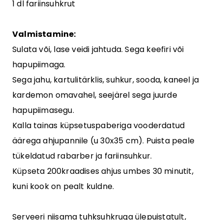
1 dl fariinsuhkrut
Valmistamine:
Sulata või, lase veidi jahtuda. Sega keefiri või
hapupiimaga.
Sega jahu, kartulitärklis, suhkur, sooda, kaneel ja
kardemon omavahel, seejärel sega juurde
hapupiimasegu.
Kalla tainas küpsetuspaberiga vooderdatud
äärega ahjupannile (u 30x35 cm). Puista peale
tükeldatud rabarber ja fariinsuhkur.
Küpseta 200kraadises ahjus umbes 30 minutit,
kuni kook on pealt kuldne.
Serveeri niisama tuhksuhkruga ülepuistatult,