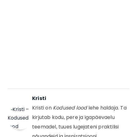
Kristi
Kristi on
Kodused lood
lehe haldaja. Ta
kirjutab kodu, pere ja igapäevaelu
teemadel, tuues lugejateni praktilisi
nõuandeid ja inspiratsiooni.