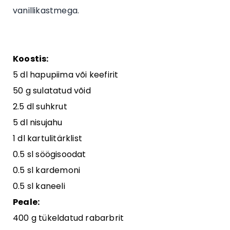
vanillikastmega.
Koostis:
5 dl hapupiima või keefirit
50 g sulatatud võid
2.5 dl suhkrut
5 dl nisujahu
1 dl kartulitärklist
0.5 sl söögisoodat
0.5 sl kardemoni
0.5 sl kaneeli
Peale:
400 g tükeldatud rabarbrit