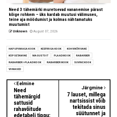
Need 3 tähemärki muretsevad vananemise pärast
kõige rohkem – üks kardab muutusi välimuses,
teine aja möödumist ja kolmas nähtamatuks
muutumist
Unknown
August 07, 2026
HAPUPIIMAGA KOOK
KEEFIRIGA KOOK
KOHVIKÕRVANE
KÜPSETAMINE
MAGUSTOIT
PLAADIKOOK
RABARBER
RABARBERI-PLAADIKOOK
RABARBERIKOOK
SUVINE KOOK
VIIMASED
Eelmine
Järgmine
Need
7 lauset, millega
tähemärgid
nartsissist võib
sattusid
tekitada sinus
rahavõitude
süütunnet ja
edetabeli tippu: