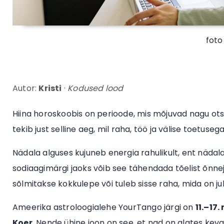
foto
Autor:
Kristi
·
Kodused lood
Hiina horoskoobis on perioode, mis mõjuvad nagu ots
tekib just selline aeg, mil raha, töö ja välise toetuse
Nädala alguses kujuneb energia rahulikult, ent nädal
sodiaagimärgi jaoks võib see tähendada tõelist õnn
sõlmitakse kokkulepe või tuleb sisse raha, mida on 
Ameerika astroloogialehe YourTango järgi on
11.–17.
Koer
. Nende ühine joon on see, et nad on alates ke