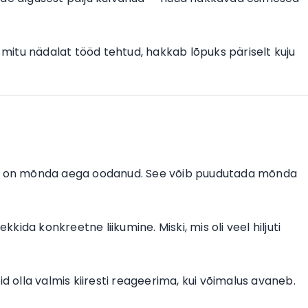
n mitu nädalat tööd tehtud, hakkab lõpuks päriselt kuju
 ta on mõnda aega oodanud. See võib puudutada mõnda
kkida konkreetne liikumine. Miski, mis oli veel hiljuti
id olla valmis kiiresti reageerima, kui võimalus avaneb.