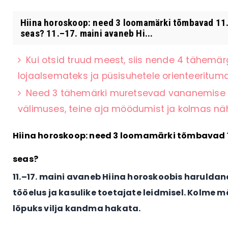
Hiina horoskoop: need 3 loomamärki tõmbavad 11.–1
seas? 11.–17. maini avaneb Hi...
Kui otsid truud meest, siis nende 4 tähemär
lojaalsemateks ja püsisuhetele orienteerituma
Need 3 tähemärki muretsevad vananemise p
välimuses, teine aja möödumist ja kolmas 
Hiina horoskoop: need 3 loomamärki tõmbavad 11.
seas?
11.–17. maini avaneb Hiina horoskoobis harulda
tööelus ja kasulike toetajate leidmisel. Kolme 
lõpuks vilja kandma hakata.