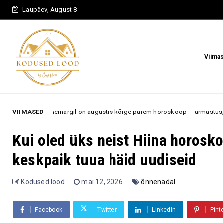
Laupäev, August 8
Viima
ärgil on augustis kõige parem horoskoop – armastus, töö ja uued võimalus
VIIMASED
Kui oled üks neist Hiina horosk
keskpaik tuua häid uudiseid
Kodused lood
mai 12, 2026
õnnenädal
Facebook
Twitter
Linkedin
Pint