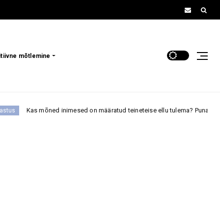
itiivne mõtlemine
mesed on määratud teineteise ellu tulema? Punase paela legend annab sell