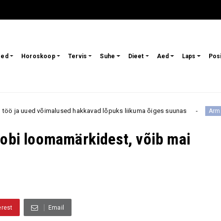
sed
Horoskoop
Tervis
Suhe
Dieet
Aed
Laps
Pos
ed hakkavad lõpuks liikuma õiges suunas
Kas mõned ini
Armastus
oobi loomamärkidest, võib mai
erest
Email