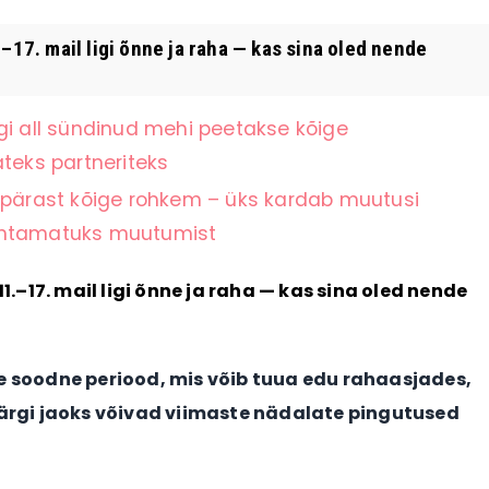
7. mail ligi õnne ja raha — kas sina oled nende
gi all sündinud mehi peetakse kõige
teks partneriteks
ärast kõige rohkem – üks kardab muutusi
nähtamatuks muutumist
–17. mail ligi õnne ja raha — kas sina oled nende
ne soodne periood, mis võib tuua edu rahaasjades,
märgi jaoks võivad viimaste nädalate pingutused