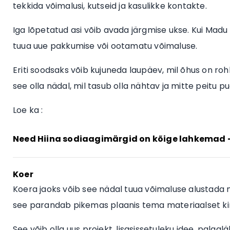
tekkida võimalusi, kutseid ja kasulikke kontakte.
Iga lõpetatud asi võib avada järgmise ukse. Kui Madu
tuua uue pakkumise või ootamatu võimaluse.
Eriti soodsaks võib kujuneda laupäev, mil õhus on roh
see olla nädal, mil tasub olla nähtav ja mitte peitu 
Loe ka :
Need Hiina sodiaagimärgid on kõige lahkemad –
Koer
Koera jaoks võib see nädal tuua võimaluse alustada 
see parandab pikemas plaanis tema materiaalset ki
See võib olla uus projekt, lisasissetuleku idee, palg