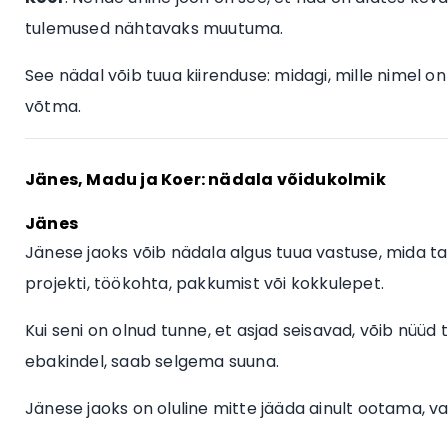
tulemused nähtavaks muutuma.
See nädal võib tuua kiirenduse: midagi, mille nimel o
võtma.
Jänes, Madu ja Koer: nädala võidukolmik
Jänes
Jänese jaoks võib nädala algus tuua vastuse, mida
projekti, töökohta, pakkumist või kokkulepet.
Kui seni on olnud tunne, et asjad seisavad, võib nüüd te
ebakindel, saab selgema suuna.
Jänese jaoks on oluline mitte jääda ainult ootama, va