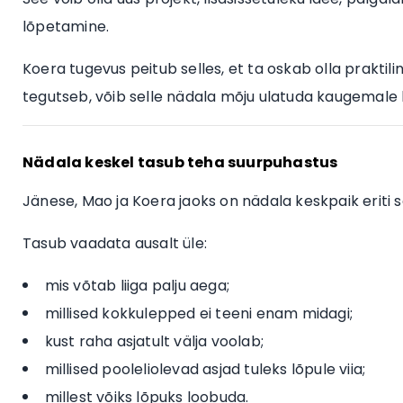
lõpetamine.
Koera tugevus peitub selles, et ta oskab olla praktili
tegutseb, võib selle nädala mõju ulatuda kaugemale k
Nädala keskel tasub teha suurpuhastus
Jänese, Mao ja Koera jaoks on nädala keskpaik eriti so
Tasub vaadata ausalt üle:
mis võtab liiga palju aega;
millised kokkulepped ei teeni enam midagi;
kust raha asjatult välja voolab;
millised pooleliolevad asjad tuleks lõpule viia;
millest võiks lõpuks loobuda.