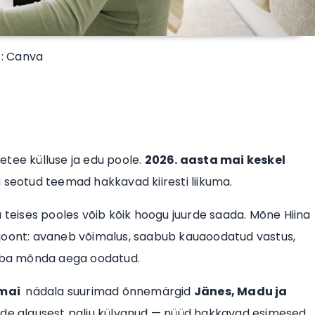
 : Canva
etee külluse ja edu poole.
2026. aasta mai keskel
ga seotud teemad hakkavad kiiresti liikuma.
a teises pooles võib kõik hoogu juurde saada. Mõne Hiina
ejoont: avaneb võimalus, saabub kauaoodatud vastus,
juba mõnda aega oodatud.
 mai
nädala suurimad õnnemärgid
Jänes, Madu ja
vade algusest palju külvanud — nüüd hakkavad esimesed