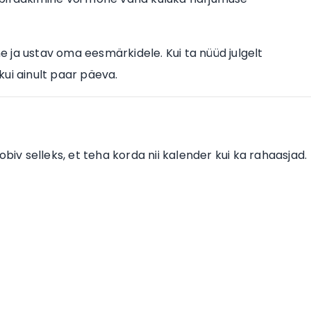
ne ja ustav oma eesmärkidele. Kui ta nüüd julgelt
ui ainult paar päeva.
biv selleks, et teha korda nii kalender kui ka rahaasjad.