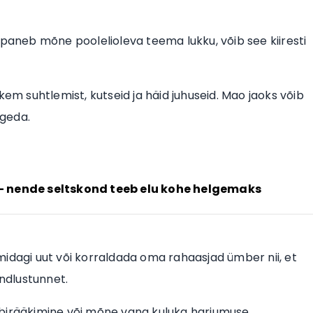
 paneb mõne poolelioleva teema lukku, võib see kiiresti
kem suhtlemist, kutseid ja häid juhuseid. Mao jaoks võib
pugeda.
 nende seltskond teeb elu kohe helgemaks
midagi uut või korraldada oma rahaasjad ümber nii, et
ndlustunnet.
aläbirääkimine või mõne vana kuluka harjumuse