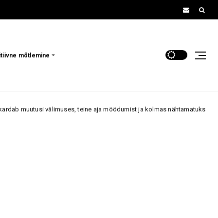
itiivne mõtlemine
uses, teine aja möödumist ja kolmas nähtamatuks muutumist
70+