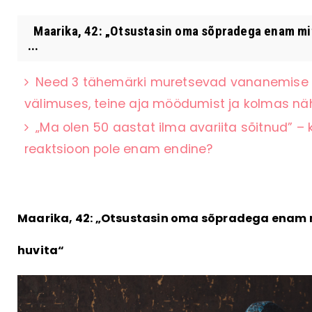
Maarika, 42: „Otsustasin oma sõpradega enam mit
...
Need 3 tähemärki muretsevad vananemise p
välimuses, teine aja möödumist ja kolmas 
„Ma olen 50 aastat ilma avariita sõitnud” – 
reaktsioon pole enam endine?
Maarika, 42: „Otsustasin oma sõpradega enam m
huvita“