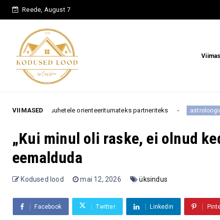
Reede, August 7
Viima
tele orienteeritumateks partneriteks
VIIMASED
Need 3 tähemärk
astroloogia
„Kui minul oli raske, ei olnud k
eemalduda
Kodused lood
mai 12, 2026
üksindus
Facebook
Twitter
Linkedin
Pint