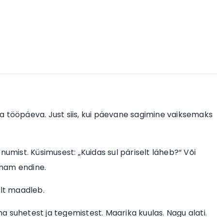
a tööpäeva. Just siis, kui päevane sagimine vaiksemaks
numist. Küsimusest: „Kuidas sul päriselt läheb?“ Või
 enam endine.
ult maadleb.
 suhetest ja tegemistest. Maarika kuulas. Nagu alati.