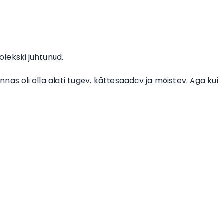
olekski juhtunud.
as oli olla alati tugev, kättesaadav ja mõistev. Aga kui