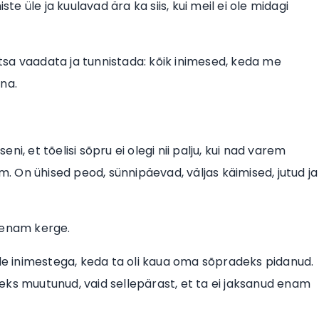
 üle ja kuulavad ära ka siis, kui meil ei ole midagi
 otsa vaadata ja tunnistada: kõik inimesed, keda me
na.
i, et tõelisi sõpru ei olegi nii palju, kui nad varem
 On ühised peod, sünnipäevad, väljas käimised, jutud ja
e enam kerge.
ade inimestega, keda ta oli kaua oma sõpradeks pidanud.
kseks muutunud, vaid sellepärast, et ta ei jaksanud enam