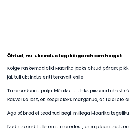
Õhtud, mil üksindus tegi kõige rohkem haiget
Kõige raskemad olid Maarika jaoks õhtud pärast pikk
jäi, tuli üksindus eriti teravalt esile.
Ta ei oodanud palju. Mõnikord oleks piisanud ühest sõ
kasvõi sellest, et keegi oleks märganud, et ta ei ole
Aga sõbrad ei teadnud isegi, millega Maarika tegelik
Nad rääkisid talle oma muredest, oma plaanidest, oma