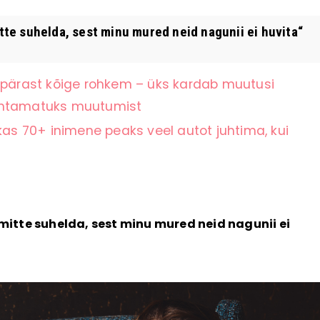
te suhelda, sest minu mured neid nagunii ei huvita“
ärast kõige rohkem – üks kardab muutusi
nähtamatuks muutumist
kas 70+ inimene peaks veel autot juhtima, kui
itte suhelda, sest minu mured neid nagunii ei