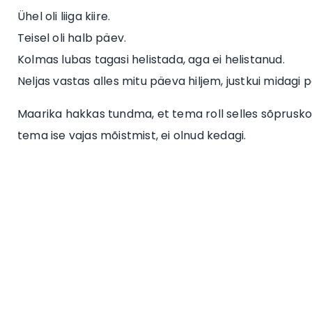
Ühel oli liiga kiire.
Teisel oli halb päev.
Kolmas lubas tagasi helistada, aga ei helistanud.
Neljas vastas alles mitu päeva hiljem, justkui midagi p
Maarika hakkas tundma, et tema roll selles sõpruskonn
tema ise vajas mõistmist, ei olnud kedagi.