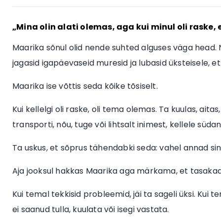
„Mina olin alati olemas, aga kui minul oli raske,
Maarika sõnul olid nende suhted alguses väga head. Na
jagasid igapäevaseid muresid ja lubasid üksteisele, e
Maarika ise võttis seda kõike tõsiselt.
Kui kellelgi oli raske, oli tema olemas. Ta kuulas, aitas,
transporti, nõu, tuge või lihtsalt inimest, kellele süda
Ta uskus, et sõprus tähendabki seda: vahel annad sin
Aja jooksul hakkas Maarika aga märkama, et tasakaal
Kui temal tekkisid probleemid, jäi ta sageli üksi. Kui t
ei saanud tulla, kuulata või isegi vastata.