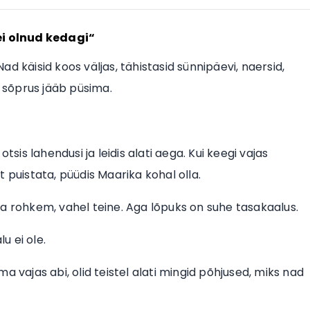
 ei olnud kedagi“
d käisid koos väljas, tähistasid sünnipäevi, naersid,
t sõprus jääb püsima.
 otsis lahendusi ja leidis alati aega. Kui keegi vajas
nt puistata, püüdis Maarika kohal olla.
a rohkem, vahel teine. Aga lõpuks on suhe tasakaalus.
u ei ole.
ema vajas abi, olid teistel alati mingid põhjused, miks nad