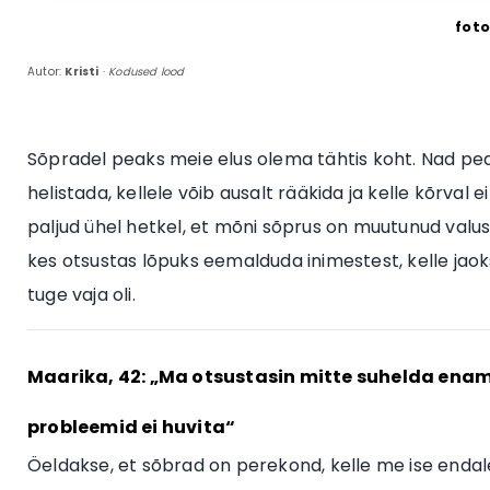
foto
Autor:
Kristi
·
Kodused lood
Sõpradel peaks meie elus olema tähtis koht. Nad pea
helistada, kellele võib ausalt rääkida ja kelle kõrval
paljud ühel hetkel, et mõni sõprus on muutunud valus
kes otsustas lõpuks eemalduda inimestest, kelle jaoks 
tuge vaja oli.
Maarika, 42: „Ma otsustasin mitte suhelda ena
probleemid ei huvita“
Öeldakse, et sõbrad on perekond, kelle me ise endale