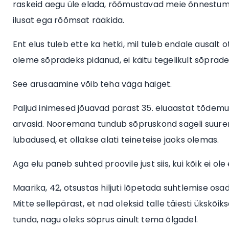
raskeid aegu üle elada, rõõmustavad meie õnnestumiste
ilusat ega rõõmsat rääkida.
Ent elus tuleb ette ka hetki, mil tuleb endale ausalt
oleme sõpradeks pidanud, ei käitu tegelikult sõprade
See arusaamine võib teha väga haiget.
Paljud inimesed jõuavad pärast 35. eluaastat tõdemusen
arvasid. Nooremana tundub sõpruskond sageli suurem.
lubadused, et ollakse alati teineteise jaoks olemas.
Aga elu paneb suhted proovile just siis, kui kõik ei ol
Maarika, 42, otsustas hiljuti lõpetada suhtlemise os
Mitte sellepärast, et nad oleksid talle täiesti ükskõi
tunda, nagu oleks sõprus ainult tema õlgadel.