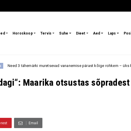
sed
Horoskoop
Tervis
Suhe
Dieet
Aed
Laps
Pos
i muretsevad vananemise pärast kõige rohkem – üks kardab muutusi välim
edagi“: Maarika otsustas sõpradest
erest
Email