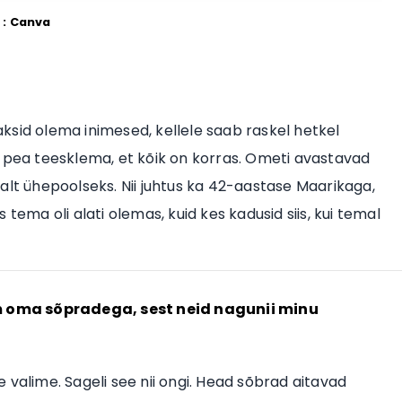
 : Canva
ksid olema inimesed, kellele saab raskel hetkel
 ei pea teesklema, et kõik on korras. Ometi avastavad
alt ühepoolseks. Nii juhtus ka 42-aastase Maarikaga,
tema oli alati olemas, kuid kes kadusid siis, kui temal
m oma sõpradega, sest neid nagunii minu
 valime. Sageli see nii ongi. Head sõbrad aitavad