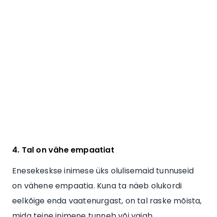
4. Tal on vähe empaatiat
Enesekeskse inimese üks olulisemaid tunnuseid
on vähene empaatia. Kuna ta näeb olukordi
eelkõige enda vaatenurgast, on tal raske mõista,
mida teine inimene tunneb või vajab.