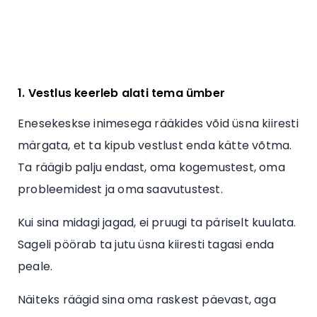
1. Vestlus keerleb alati tema ümber
Enesekeskse inimesega rääkides võid üsna kiiresti
märgata, et ta kipub vestlust enda kätte võtma.
Ta räägib palju endast, oma kogemustest, oma
probleemidest ja oma saavutustest.
Kui sina midagi jagad, ei pruugi ta päriselt kuulata.
Sageli pöörab ta jutu üsna kiiresti tagasi enda
peale.
Näiteks räägid sina oma raskest päevast, aga