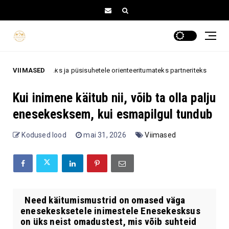
teks ja püsisuhetele orienteeritumateks partneriteks
VIIMASED
N
astroloogia
Kui inimene käitub nii, võib ta olla palju
enesekesksem, kui esmapilgul tundub
Kodused lood
mai 31, 2026
Viimased
Need käitumismustrid on omased väga
enesekesksetele inimestele Enesekesksus
on üks neist omadustest, mis võib suhteid