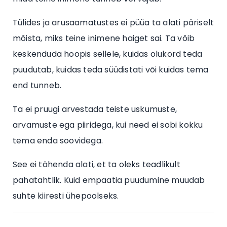
Tülides ja arusaamatustes ei püüa ta alati päriselt
mõista, miks teine inimene haiget sai. Ta võib
keskenduda hoopis sellele, kuidas olukord teda
puudutab, kuidas teda süüdistati või kuidas tema
end tunneb.
Ta ei pruugi arvestada teiste uskumuste,
arvamuste ega piiridega, kui need ei sobi kokku
tema enda soovidega.
See ei tähenda alati, et ta oleks teadlikult
pahatahtlik. Kuid empaatia puudumine muudab
suhte kiiresti ühepoolseks.