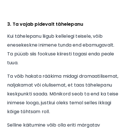
3. Ta vajab pidevalt tähelepanu
Kui tähelepanu liigub kellelegi teisele, võib
enesekeskne inimene tunda end ebamugavalt.
Ta püüab siis fookuse kiiresti tagasi enda peale
tuua.
Ta võib hakata rääkima midagi dramaatilisemat,
naljakamat või olulisemat, et taas tähelepanu
keskpunkti saada. Mõnikord seob ta end ka teise
inimese looga, justkui oleks temal selles ikkagi
kõige tähtsam roll.
Selline käitumine võib olla eriti märgatav