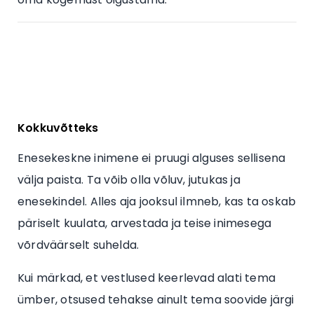
Kokkuvõtteks
Enesekeskne inimene ei pruugi alguses sellisena
välja paista. Ta võib olla võluv, jutukas ja
enesekindel. Alles aja jooksul ilmneb, kas ta oskab
päriselt kuulata, arvestada ja teise inimesega
võrdväärselt suhelda.
Kui märkad, et vestlused keerlevad alati tema
ümber, otsused tehakse ainult tema soovide järgi