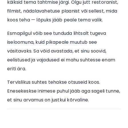
käiksid tema tahtmise järgi. Olgu jutt restoranist,
filmist, nädalavahetuse plaanist või sellest, mida
koos teha — lõpuks jääb peale tema valik.
Esmapilgul võib see tunduda lihtsalt tugeva
iseloomuna, kuid pikapeale muutub see
väsitavaks. Sa võid avastada, et sinu soovid,
eelistused ja vajadused ei mahu suhtesse enam
eriti ära.
Tervislikus suhtes tehakse otsuseid koos.
Enesekeskse inimese puhul jääb aga sageli tunne,
et sinu arvamus on justkui kõrvaline.