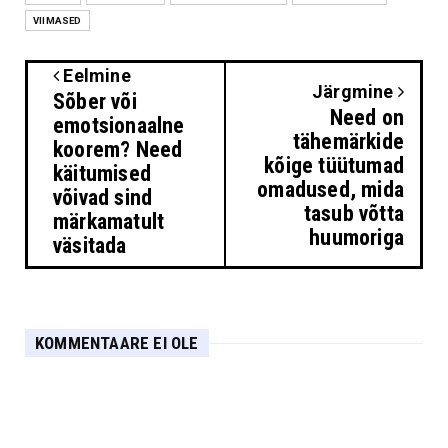
VIIMASED
Eelmine
Järgmine
Sõber või
Need on
emotsionaalne
tähemärkide
koorem? Need
kõige tüütumad
käitumised
omadused, mida
võivad sind
tasub võtta
märkamatult
huumoriga
väsitada
KOMMENTAARE EI OLE