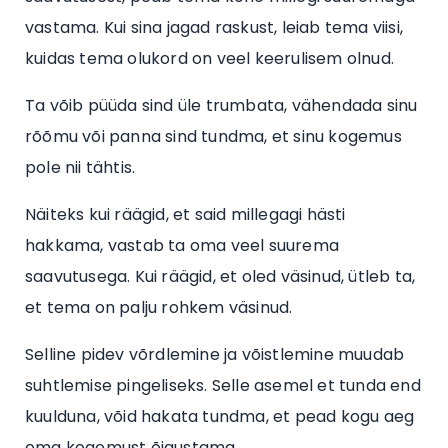
vastama. Kui sina jagad raskust, leiab tema viisi,
kuidas tema olukord on veel keerulisem olnud.
Ta võib püüda sind üle trumbata, vähendada sinu
rõõmu või panna sind tundma, et sinu kogemus
pole nii tähtis.
Näiteks kui räägid, et said millegagi hästi
hakkama, vastab ta oma veel suurema
saavutusega. Kui räägid, et oled väsinud, ütleb ta,
et tema on palju rohkem väsinud.
Selline pidev võrdlemine ja võistlemine muudab
suhtlemise pingeliseks. Selle asemel et tunda end
kuulduna, võid hakata tundma, et pead kogu aeg
oma kogemust õigustama.