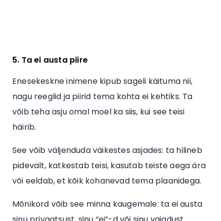
5. Ta ei austa piire
Enesekeskne inimene kipub sageli käituma nii,
nagu reeglid ja piirid tema kohta ei kehtiks. Ta
võib teha asju omal moel ka siis, kui see teisi
häirib.
See võib väljenduda väikestes asjades: ta hilineb
pidevalt, katkestab teisi, kasutab teiste aega ära
või eeldab, et kõik kohanevad tema plaanidega.
Mõnikord võib see minna kaugemale: ta ei austa
sinu privaatsust, sinu “ei”-d või sinu vajadust