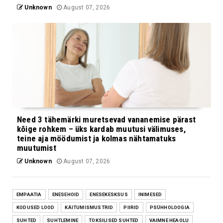
Unknown
August 07, 2026
Need 3 tähemärki muretsevad vananemise pärast
kõige rohkem – üks kardab muutusi välimuses,
teine aja möödumist ja kolmas nähtamatuks
muutumist
Unknown
August 07, 2026
EMPAATIA
ENESEHOID
ENESEKESKSUS
INIMESED
KODUSED LOOD
KÄITUMISMUSTRID
PIIRID
PSÜHHOLOOGIA
SUHTED
SUHTLEMINE
TOKSILISED SUHTED
VAIMNE HEAOLU