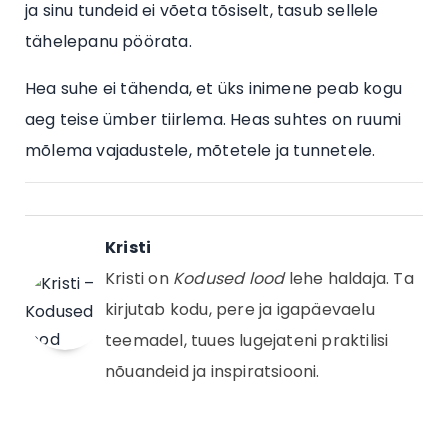
ja sinu tundeid ei võeta tõsiselt, tasub sellele
tähelepanu pöörata.
Hea suhe ei tähenda, et üks inimene peab kogu
aeg teise ümber tiirlema. Heas suhtes on ruumi
mõlema vajadustele, mõtetele ja tunnetele.
Kristi
Kristi on
Kodused lood
lehe haldaja. Ta
kirjutab kodu, pere ja igapäevaelu
teemadel, tuues lugejateni praktilisi
nõuandeid ja inspiratsiooni.