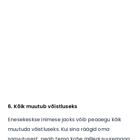
6. Kõik muutub võistluseks
Enesekeskse inimese jaoks võib peaaegu kõik
muutuda võistluseks. Kui sina räägid oma
saavutusest, peab tema kohe millegi suuremaga