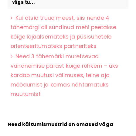
väga tu...
Kui otsid truud meest, siis nende 4
tähemärgi all sündinud mehi peetakse
kõige lojaalsemateks ja püsisuhetele
orienteeritumateks partneriteks
Need 3 tähemärki muretsevad
vananemise pärast kõige rohkem – üks
kardab muutusi välimuses, teine aja
möödumist ja kolmas nähtamatuks
muutumist
Need käitumismustrid on omased väga