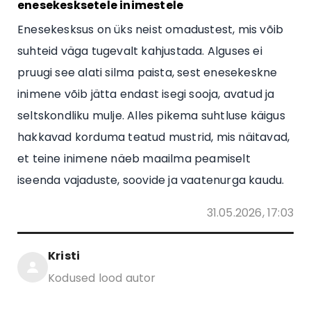
enesekesksetele inimestele
Enesekesksus on üks neist omadustest, mis võib
suhteid väga tugevalt kahjustada. Alguses ei
pruugi see alati silma paista, sest enesekeskne
inimene võib jätta endast isegi sooja, avatud ja
seltskondliku mulje. Alles pikema suhtluse käigus
hakkavad korduma teatud mustrid, mis näitavad,
et teine inimene näeb maailma peamiselt
iseenda vajaduste, soovide ja vaatenurga kaudu.
31.05.2026, 17:03
Kristi
Kodused lood autor