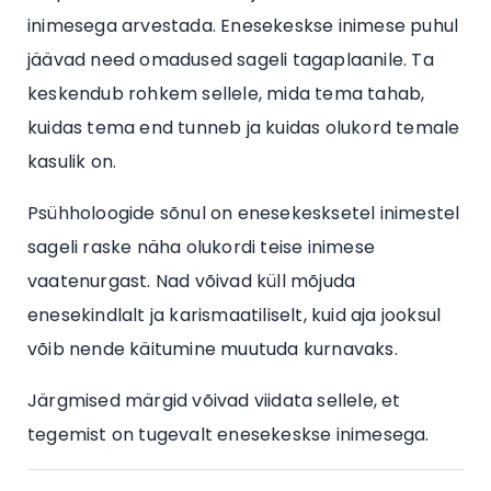
inimesega arvestada. Enesekeskse inimese puhul
jäävad need omadused sageli tagaplaanile. Ta
keskendub rohkem sellele, mida tema tahab,
kuidas tema end tunneb ja kuidas olukord temale
kasulik on.
Psühholoogide sõnul on enesekesksetel inimestel
sageli raske näha olukordi teise inimese
vaatenurgast. Nad võivad küll mõjuda
enesekindlalt ja karismaatiliselt, kuid aja jooksul
võib nende käitumine muutuda kurnavaks.
Järgmised märgid võivad viidata sellele, et
tegemist on tugevalt enesekeskse inimesega.