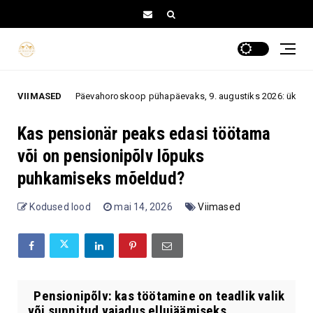
Päevahoroskoop pühapäevaks, 9. augustiks 2026: üks ootamatu vestlus
VIIMASED
Kas pensionär peaks edasi töötama
või on pensionipõlv lõpuks
puhkamiseks mõeldud?
Kodused lood
mai 14, 2026
Viimased
Pensionipõlv: kas töötamine on teadlik valik
või sunnitud vajadus ellujäämiseks.