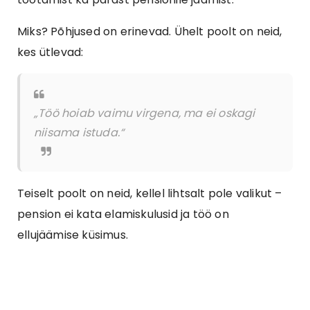
Miks? Põhjused on erinevad. Ühelt poolt on neid,
kes ütlevad:
„Töö hoiab vaimu virgena, ma ei oskagi
niisama istuda.“
Teiselt poolt on neid, kellel lihtsalt pole valikut –
pension ei kata elamiskulusid ja töö on
ellujäämise küsimus.