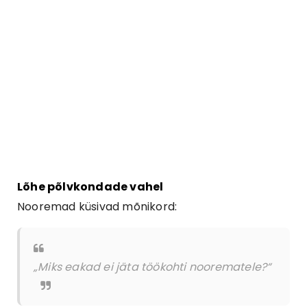
Lõhe põlvkondade vahel
Nooremad küsivad mõnikord:
„Miks eakad ei jäta töökohti noorematele?“