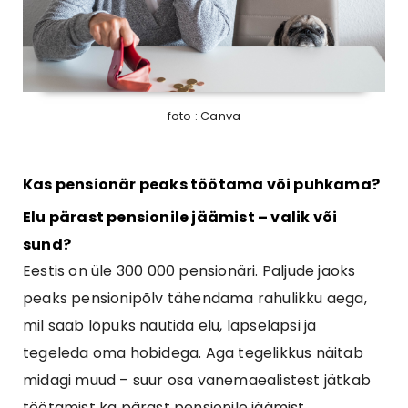
foto : Canva
Kas pensionär peaks töötama või puhkama?
Elu pärast pensionile jäämist – valik või
sund?
Eestis on üle 300 000 pensionäri. Paljude jaoks
peaks pensionipõlv tähendama rahulikku aega,
mil saab lõpuks nautida elu, lapselapsi ja
tegeleda oma hobidega. Aga tegelikkus näitab
midagi muud – suur osa vanemaealistest jätkab
töötamist ka pärast pensionile jäämist.