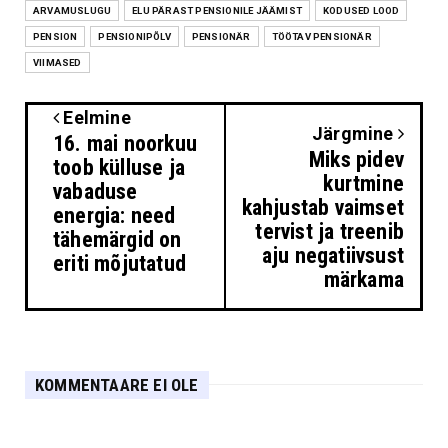
ARVAMUSLUGU
ELU PÄRAST PENSIONILE JÄÄMIST
KODUSED LOOD
PENSION
PENSIONIPÕLV
PENSIONÄR
TÖÖTAV PENSIONÄR
VIIMASED
Eelmine
Järgmine
16. mai noorkuu
Miks pidev
toob külluse ja
kurtmine
vabaduse
kahjustab vaimset
energia: need
tervist ja treenib
tähemärgid on
aju negatiivsust
eriti mõjutatud
märkama
KOMMENTAARE EI OLE