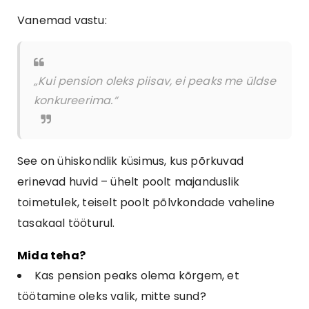
Vanemad vastu:
„Kui pension oleks piisav, ei peaks me üldse
konkureerima.“
See on ühiskondlik küsimus, kus põrkuvad
erinevad huvid – ühelt poolt majanduslik
toimetulek, teiselt poolt põlvkondade vaheline
tasakaal tööturul.
Mida teha?
Kas pension peaks olema kõrgem, et
töötamine oleks valik, mitte sund?