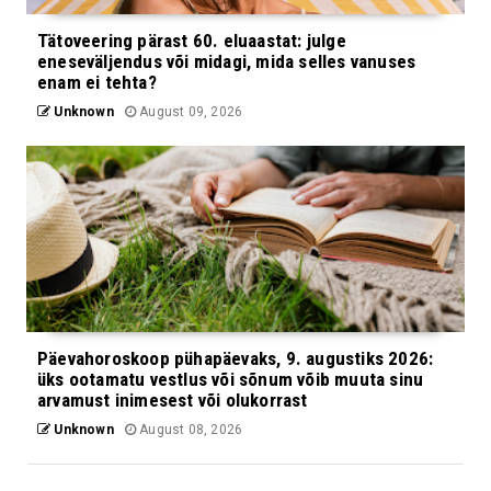
Tätoveering pärast 60. eluaastat: julge
eneseväljendus või midagi, mida selles vanuses
enam ei tehta?
Unknown
August 09, 2026
Päevahoroskoop pühapäevaks, 9. augustiks 2026:
üks ootamatu vestlus või sõnum võib muuta sinu
arvamust inimesest või olukorrast
Unknown
August 08, 2026