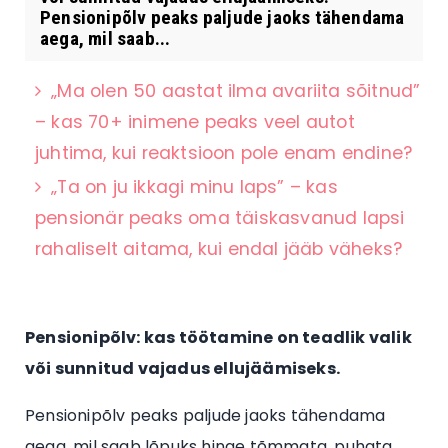
Pensionipõlv peaks paljude jaoks tähendama
aega, mil saab...
„Ma olen 50 aastat ilma avariita sõitnud”
– kas 70+ inimene peaks veel autot
juhtima, kui reaktsioon pole enam endine?
„Ta on ju ikkagi minu laps” – kas
pensionär peaks oma täiskasvanud lapsi
rahaliselt aitama, kui endal jääb väheks?
Pensionipõlv: kas töötamine on teadlik valik
või sunnitud vajadus ellujäämiseks.
Pensionipõlv peaks paljude jaoks tähendama
aega, mil saab lõpuks hinge tõmmata, puhata,