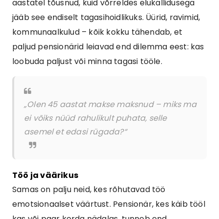
aastatel tõusnud, kuid võrreldes elukallidusega
jääb see endiselt tagasihoidlikuks. Üürid, ravimid,
kommunaalkulud – kõik kokku tähendab, et
paljud pensionärid leiavad end dilemma eest: kas
loobuda paljust või minna tagasi tööle.
„Olen 45 aastat makse maksnud – miks ma
ei võiks nüüd rahulikult puhata, selle
asemel et edasi rügada?“
Töö ja väärikus
Samas on palju neid, kes rõhutavad töö
emotsionaalset väärtust. Pensionär, kes käib tööl
kas või paar korda nädalas, tunneb end