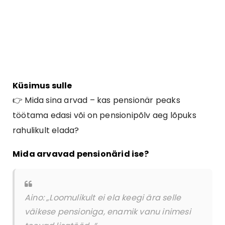
Küsimus sulle
👉 Mida sina arvad – kas pensionär peaks
töötama edasi või on pensionipõlv aeg lõpuks
rahulikult elada?
Mida arvavad pensionärid ise?
Aino: „Loomulikult ei ela keegi ära selle
väikese pensioniga, enamik vanu inimesi