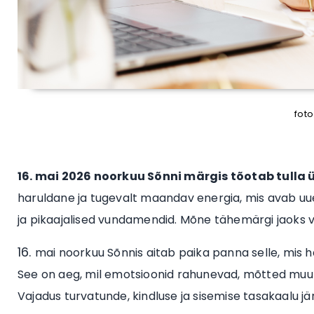
foto
16. mai 2026 noorkuu Sõnni märgis tõotab tull
haruldane ja tugevalt maandav energia, mis avab uue k
ja pikaajalised vundamendid. Mõne tähemärgi jaoks v
mai noorkuu Sõnnis aitab paika panna selle, mis h
See on aeg, mil emotsioonid rahunevad, mõtted muut
Vajadus turvatunde, kindluse ja sisemise tasakaalu jär