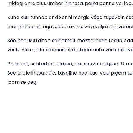
midagi oma elus ümber hinnata, paika panna või lõpu
Kuna Kuu tunneb end Sõnni märgis väga tugevalt, saa
märgis toetab aga seda, mis kasvab välja sügavamates
See noorkuu aitab selgemalt mõista, mida tasub päri
vastu võtma ilma ennast saboteerimata või heale v
Projektid, suhted ja otsused, mis saavad alguse 16. ma
See ei ole lihtsalt üks tavaline noorkuu, vaid pigem 
loomise aeg.