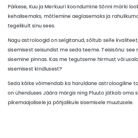
Päikese, Kuu ja Merkuuri koondumine Sõnni märki l
kehalisemaks, mõtlemine aeglasemaks ja rahulikumak
tegelikult sinu sees.
Nagu astroloogid on selgitanud, sõltub selle kvaliteet
sisemisest seisundist me seda teeme. Teisisõnu: see
sisemine pinnas. Kas me tegutseme hirmust või usal
sisemisest kindlusest?
Seda kõike võimendab ka haruldane astroloogiline tau
on ühenduses Jäära märgis ning Pluuto jätkab oma s
pikemaajalisele ja põhjalikule sisemisele muutusele.