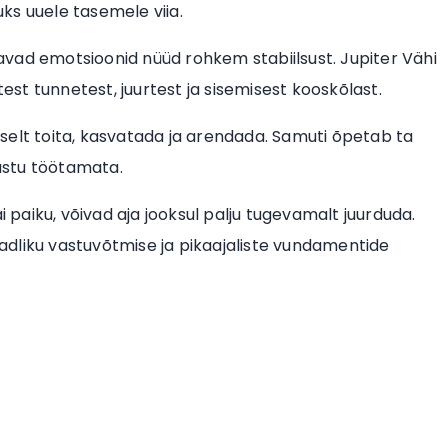
ks uuele tasemele viia.
vad emotsioonid nüüd rohkem stabiilsust. Jupiter Vähi
t tunnetest, juurtest ja sisemisest kooskõlast.
selt toita, kasvatada ja arendada. Samuti õpetab ta
astu töötamata.
i paiku, võivad aja jooksul palju tugevamalt juurduda.
teadliku vastuvõtmise ja pikaajaliste vundamentide