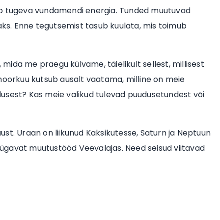
oob tugeva vundamendi energia. Tunded muutuvad
s. Enne tegutsemist tasub kuulata, mis toimub
, mida me praegu külvame, täielikult sellest, millisest
 noorkuu kutsub ausalt vaatama, milline on meie
dusest? Kas meie valikud tulevad puudusetundest või
st. Uraan on liikunud Kaksikutesse, Saturn ja Neptuun
ügavat muutustööd Veevalajas. Need seisud viitavad