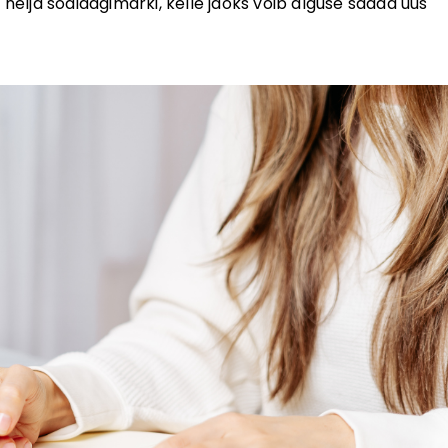
 nelja sodiaagimärki, kelle jaoks võib alguse saada uus