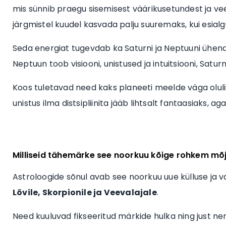
mis sünnib praegu sisemisest väärikusetundest ja vee
järgmistel kuudel kasvada palju suuremaks, kui esial
Seda energiat tugevdab ka Saturni ja Neptuuni ühendu
Neptuun toob visiooni, unistused ja intuitsiooni, Saturn 
Koos tuletavad need kaks planeeti meelde väga oluli
unistus ilma distsipliinita jääb lihtsalt fantaasiaks, a
Milliseid tähemärke see noorkuu kõige rohkem mõ
Astroloogide sõnul avab see noorkuu uue külluse ja vab
Lõvile, Skorpionile ja Veevalajale
.
Need kuuluvad fikseeritud märkide hulka ning just 