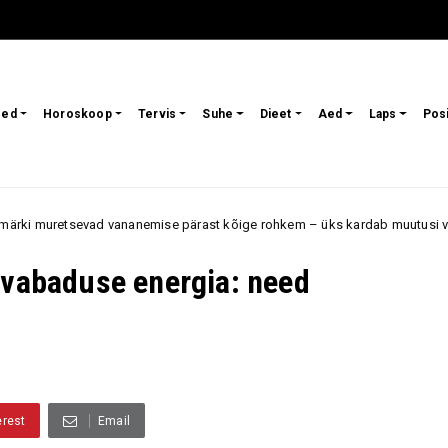
sed
Horoskoop
Tervis
Suhe
Dieet
Aed
Laps
Pos
anemise pärast kõige rohkem – üks kardab muutusi välimuses, teine aja 
 vabaduse energia: need
erest
Email