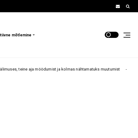
itiivne mõtlemine
möödumist ja kolmas nähtamatuks muutumist
„Ma olen 50 aast
70+