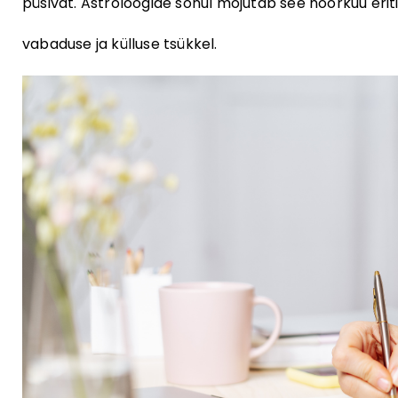
püsivat. Astroloogide sõnul mõjutab see noorkuu eriti
vabaduse ja külluse tsükkel.