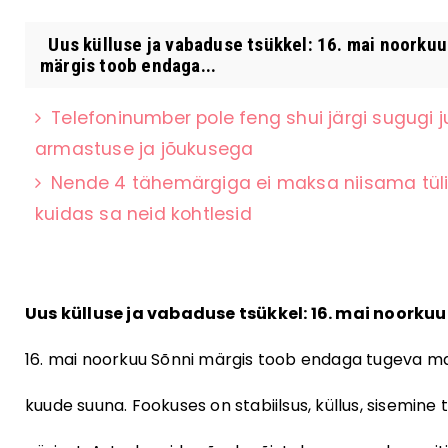
Uus külluse ja vabaduse tsükkel: 16. mai noorkuu
märgis toob endaga...
Telefoninumber pole feng shui järgi sugugi 
armastuse ja jõukusega
Nende 4 tähemärgiga ei maksa niisama tüli 
kuidas sa neid kohtlesid
Uus külluse ja vabaduse tsükkel: 16. mai noorku
16. mai noorkuu Sõnni märgis toob endaga tugeva ma
kuude suuna. Fookuses on stabiilsus, küllus, sisemine