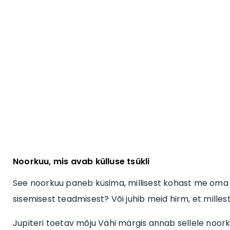
Noorkuu, mis avab külluse tsükli
See noorkuu paneb küsima, millisest kohast me oma 
sisemisest teadmisest? Või juhib meid hirm, et milles
Jupiteri toetav mõju Vähi märgis annab sellele noork