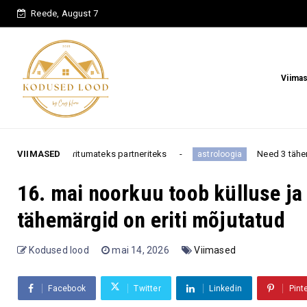
Reede, August 7
Viima
umateks partneriteks
VIIMASED
Need 3 tähemärki muretsevad van
astroloogia
16. mai noorkuu toob külluse ja
tähemärgid on eriti mõjutatud
Kodused lood
mai 14, 2026
Viimased
Facebook
Twitter
Linkedin
Pint