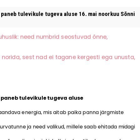
 paneb tulevikule tugeva aluse 16. mai noorkuu Sõnni
juhuslik: need numbrid seostuvad õnne,
norida, sest nad ei tagane kergesti ega unusta,
u paneb tulevikule tugeva aluse
andava energia, mis aitab paika panna järgmiste
 turvatunne ja need valikud, millele saab ehitada midagi