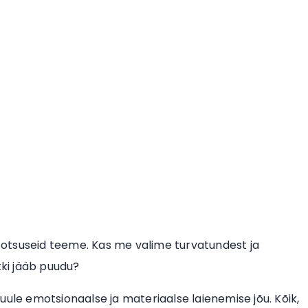
otsuseid teeme. Kas me valime turvatundest ja
tki jääb puudu?
uule emotsionaalse ja materiaalse laienemise jõu. Kõik,