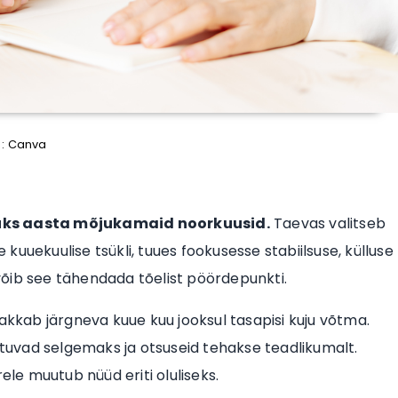
 : Canva
a üks aasta mõjukamaid noorkuusid.
Taevas valitseb
uuekuulise tsükli, tuues fookusesse stabiilsuse, külluse
õib see tähendada tõelist pöördepunkti.
akkab järgneva kuue kuu jooksul tasapisi kuju võtma.
uvad selgemaks ja otsuseid tehakse teadlikumalt.
ele muutub nüüd eriti oluliseks.