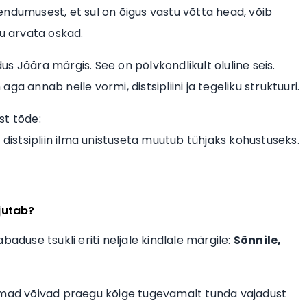
ndumusest, et sul on õigus vastu võtta head, võib
gu arvata oskad.
s Jäära märgis. See on põlvkondlikult oluline seis.
aga annab neile vormi, distsipliini ja tegeliku struktuuri.
st tõde:
ga distsipliin ilma unistuseta muutub tühjaks kohustuseks.
jutab?
aduse tsükli eriti neljale kindlale märgile:
Sõnnile,
nemad võivad praegu kõige tugevamalt tunda vajadust