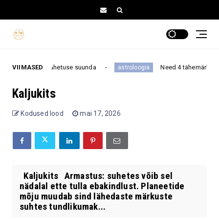
kogu nädalavahetuse suunda
VIIMASED
Need 4 tähemärki on kõig
astroloogia
Kaljukits
Kodused lood
mai 17, 2026
Kaljukits Armastus: suhetes võib sel
nädalal ette tulla ebakindlust. Planeetide
mõju muudab sind lähedaste märkuste
suhtes tundlikumak...