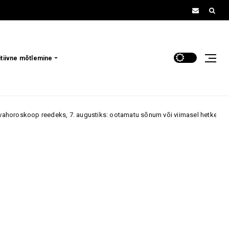
itiivne mõtlemine
eks, 7. augustiks: ootamatu sõnum või viimasel hetkel saabuv kutse võib