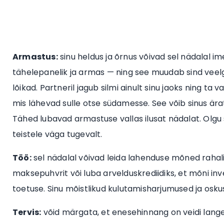
Armastus:
sinu heldus ja õrnus võivad sel nädalal im
tähelepanelik ja armas — ning see muudab sind veel
lõikad. Partneril jagub silmi ainult sinu jaoks ning t
mis lähevad sulle otse südamesse. See võib sinus ära
Tähed lubavad armastuse vallas ilusat nädalat. Olgu sa
teistele väga tugevalt.
Töö:
sel nädalal võivad leida lahenduse mõned rahalise
maksepuhvrit või luba arvelduskrediidiks, et mõni inv
toetuse. Sinu mõistlikud kulutamisharjumused ja osku
Tervis:
võid märgata, et enesehinnang on veidi lange