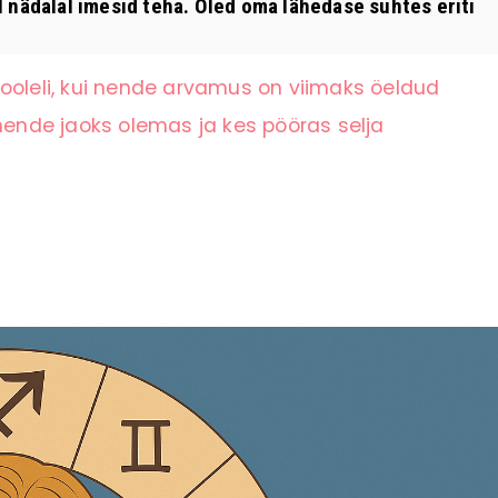
nädalal imesid teha. Oled oma lähedase suhtes eriti
ooleli, kui nende arvamus on viimaks öeldud
 nende jaoks olemas ja kes pööras selja