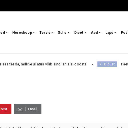
sed
Horoskoop
Tervis
Suhe
Dieet
Aed
Laps
Pos
ne üllatus võib sind lähiajal oodata
Päevahoroskoop reed
7. august
erest
Email