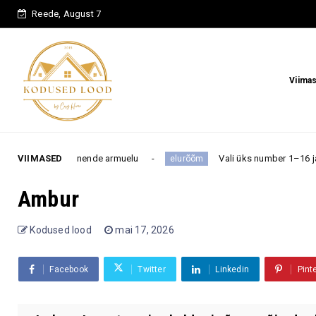
Reede, August 7
Viima
ab nende armuelu
VIIMASED
Vali üks number 1–16 ja saa teada, milli
elurõõm
Ambur
Kodused lood
mai 17, 2026
Facebook
Twitter
Linkedin
Pint