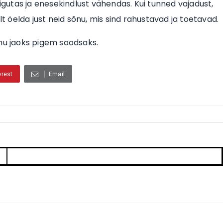
õigutas ja enesekindlust vähendas. Kui tunned vajadust,
öelda just neid sõnu, mis sind rahustavad ja toetavad.
inu jaoks pigem soodsaks.
erest
Email