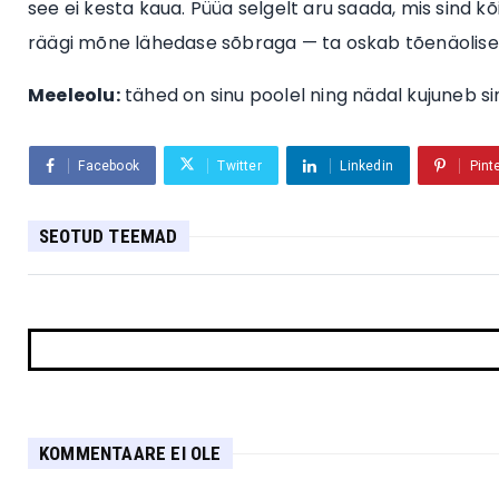
see ei kesta kaua. Püüa selgelt aru saada, mis sind k
räägi mõne lähedase sõbraga — ta oskab tõenäoliselt 
Meeleolu:
tähed on sinu poolel ning nädal kujuneb s
Facebook
Twitter
Linkedin
Pint
SEOTUD TEEMAD
KOMMENTAARE EI OLE