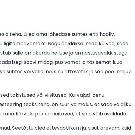
esid teha. Oled oma lähedase suhtes eriti hooliv,
gi ligitõmbavamaks. Nagu öeldakse: mida külvad, seda
a vastab sulle omakorda helluse ja armastusavaldustega,
tada isegi soovi midagi püsivamat ja tõsisemat luua.
 suhtes või vallaline, sinu ettevõtlik ja soe pool mõjub
d takistused või viivitused. Kui vajad laenu,
esteering teoks teha, on suur võimalus, et saad vajaliku
s raha kõrvale panna näitavad, et sind võib usaldada.
nud. Seetõttu oled ettevaatlikum ja pisut ärevam, kuid