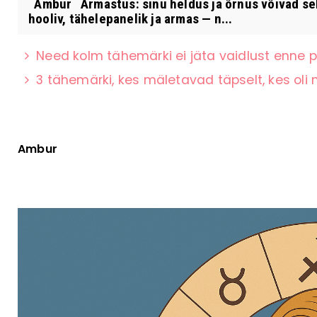
Ambur Armastus: sinu heldus ja õrnus võivad sel 
hooliv, tähelepanelik ja armas — n...
Need kolm tähemärki ei jäta vaidlust enne p
3 tähemärki, kes mäletavad täpselt, kes oli
Ambur