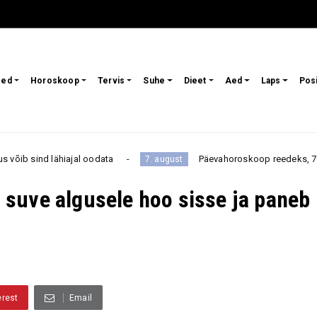
sed
Horoskoop
Tervis
Suhe
Dieet
Aed
Laps
Pos
odata
Päevahoroskoop reedeks, 7. augustiks: ootamatu 
7. august
suve algusele hoo sisse ja paneb
erest
Email