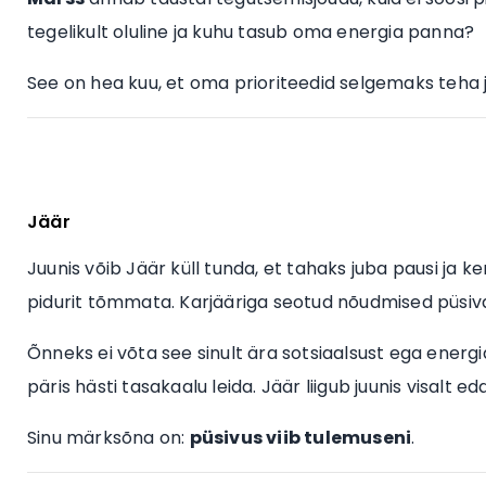
tegelikult oluline ja kuhu tasub oma energia panna?
See on hea kuu, et oma prioriteedid selgemaks teha 
Jäär
Juunis võib Jäär küll tunda, et tahaks juba pausi ja ke
pidurit tõmmata. Karjääriga seotud nõudmised püsiva
Õnneks ei võta see sinult ära sotsiaalsust ega energia
päris hästi tasakaalu leida. Jäär liigub juunis visalt ed
Sinu märksõna on:
püsivus viib tulemuseni
.