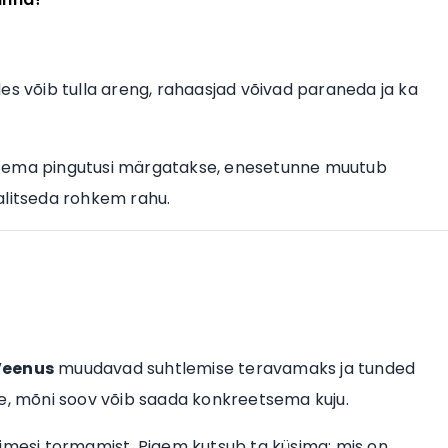
es võib tulla areng, rahaasjad võivad paraneda ja ka
. Tema pingutusi märgatakse, enesetunne muutub
alitseda rohkem rahu.
Veenus
muudavad suhtlemise teravamaks ja tunded
se, mõni soov võib saada konkreetsema kuju.
pimesi tormamist. Pigem kutsub ta küsima: mis on