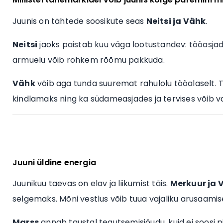
Juunis on tähtede soosikute seas
Neitsi ja Vähk
.
Neitsi
jaoks paistab kuu väga lootustandev: tööasjad
armuelu võib rohkem rõõmu pakkuda.
Vähk
võib aga tunda suuremat rahulolu tööalaselt
kindlamaks ning ka südameasjades ja tervises võib v
Juuni üldine energia
Juunikuu taevas on elav ja liikumist täis.
Merkuur ja 
selgemaks. Mõni vestlus võib tuua vajaliku arusaami
Marss
annab taustal tegutsemisjõudu, kuid ei soosi 