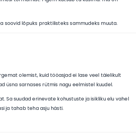
ja soovid lõpuks praktilisteks sammudeks muuta.
rgemat olemist, kuid tööasjad ei lase veel täielikult
d üsna sarnases rütmis nagu eelmistel kuudel.
t. Sa suudad erinevate kohustuste ja isikliku elu vahel
asi ja tahab teha asju hästi.