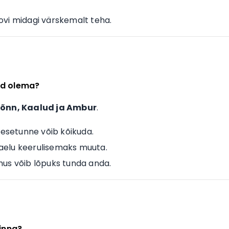
oovi midagi värskemalt teha.
ad olema?
õnn, Kaalud ja Ambur
.
nesetunne võib kõikuda.
aelu keerulisemaks muuta.
simus võib lõpuks tunda anda.
minna?