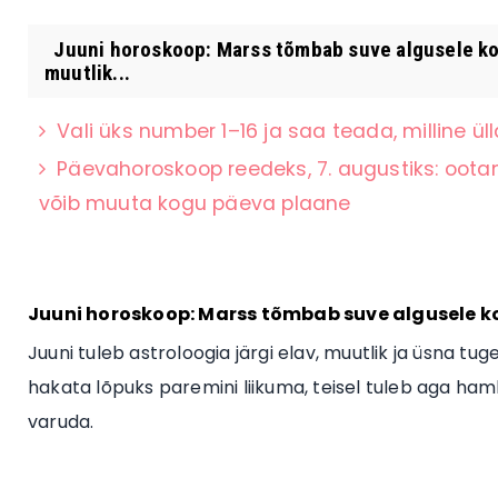
Juuni horoskoop: Marss tõmbab suve algusele korra
muutlik...
Vali üks number 1–16 ja saa teada, milline ül
Päevahoroskoop reedeks, 7. augustiks: oota
võib muuta kogu päeva plaane
Juuni horoskoop: Marss tõmbab suve algusele ko
Juuni tuleb astroloogia järgi elav, muutlik ja üsna t
hakata lõpuks paremini liikuma, teisel tuleb aga ham
varuda.