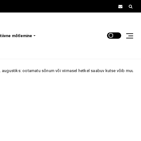
itiivne mõtlemine
sõnum või viimasel hetkel saabuv kutse võib muuta kogu päeva plaane