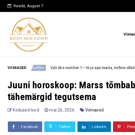
Reede, August 7
Viima
VIIMASED
Vali üks number 1–16 ja saa teada, milline üllatus võib sind lähiajal o
õõm
Juuni horoskoop: Marss tõmbab 
tähemärgid tegutsema
Kodused lood
mai 26, 2026
Viimased
Facebook
Twitter
Linkedin
Pint