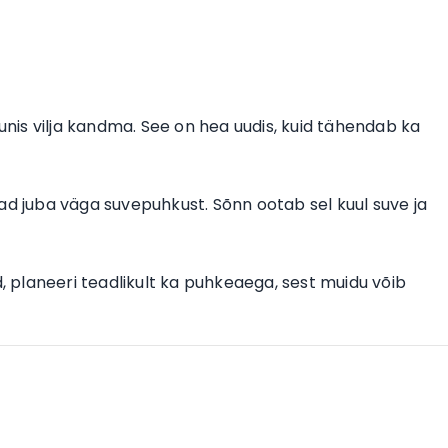
is vilja kandma. See on hea uudis, kuid tähendab ka
ad juba väga suvepuhkust. Sõnn ootab sel kuul suve ja
d, planeeri teadlikult ka puhkeaega, sest muidu võib