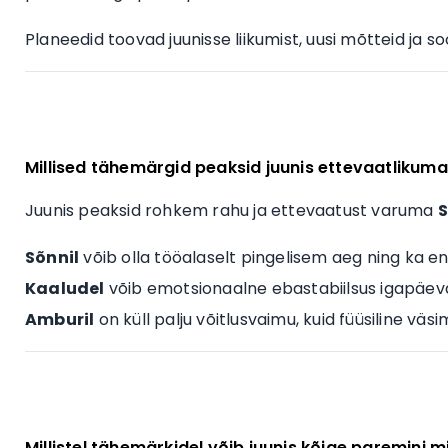
Planeedid toovad juunisse liikumist, uusi mõtteid ja s
Millised tähemärgid peaksid juunis ettevaatlikum
Juunis peaksid rohkem rahu ja ettevaatust varuma
S
Sõnnil
võib olla tööalaselt pingelisem aeg ning ka e
Kaaludel
võib emotsionaalne ebastabiilsus igapäev
Amburil
on küll palju võitlusvaimu, kuid füüsiline vä
Millistel tähemärkidel võib juunis kõige paremini 