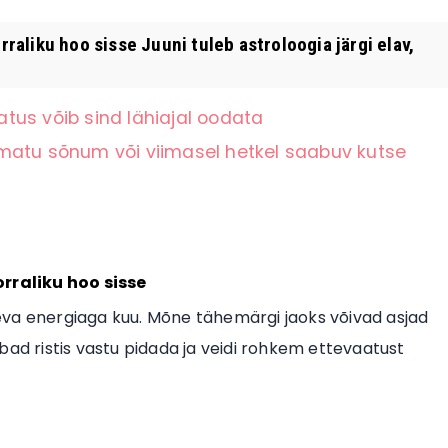
liku hoo sisse Juuni tuleb astroloogia järgi elav,
latus võib sind lähiajal oodata
matu sõnum või viimasel hetkel saabuv kutse
rraliku hoo sisse
ugeva energiaga kuu. Mõne tähemärgi jaoks võivad asjad
bad ristis vastu pidada ja veidi rohkem ettevaatust