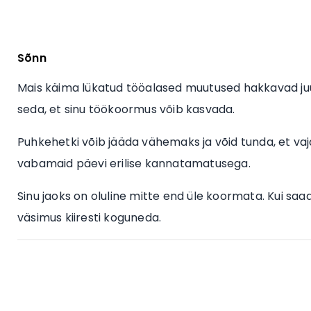
Sõnn
Mais käima lükatud tööalased muutused hakkavad juun
seda, et sinu töökoormus võib kasvada.
Puhkehetki võib jääda vähemaks ja võid tunda, et vaj
vabamaid päevi erilise kannatamatusega.
Sinu jaoks on oluline mitte end üle koormata. Kui saa
väsimus kiiresti koguneda.