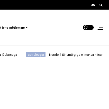
itiivne mõtlemine
Nende 4 tähemärgiga ei maksa niisama tüli norida, sest na
astroloogia