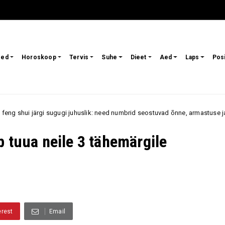
sed
Horoskoop
Tervis
Suhe
Dieet
Aed
Laps
Pos
sugugi juhuslik: need numbrid seostuvad õnne, armastuse ja jõukusega
b tuua neile 3 tähemärgile
erest
Email