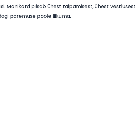
si. Mõnikord piisab ühest taipamisest, ühest vestlusest
idagi paremuse poole liikuma.