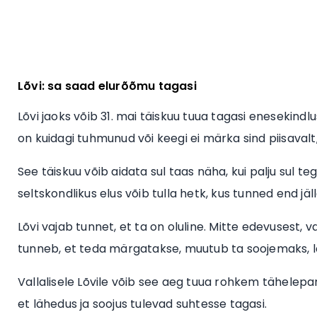
Lõvi: sa saad elurõõmu tagasi
Lõvi jaoks võib 31. mai täiskuu tuua tagasi enesekindlu
on kuidagi tuhmunud või keegi ei märka sind piisavalt
See täiskuu võib aidata sul taas näha, kui palju sul t
seltskondlikus elus võib tulla hetk, kus tunned end jä
Lõvi vajab tunnet, et ta on oluline. Mitte edevusest, v
tunneb, et teda märgatakse, muutub ta soojemaks, 
Vallalisele Lõvile võib see aeg tuua rohkem tähelepan
et lähedus ja soojus tulevad suhtesse tagasi.