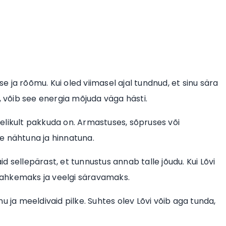
se ja rõõmu. Kui oled viimasel ajal tundnud, et sinu sära
, võib see energia mõjuda väga hästi.
egelikult pakkuda on. Armastuses, sõpruses või
lle nähtuna ja hinnatuna.
aid sellepärast, et tunnustus annab talle jõudu. Kui Lõvi
lahkemaks ja veelgi säravamaks.
u ja meeldivaid pilke. Suhtes olev Lõvi võib aga tunda,