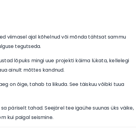
 oled viimasel ajal kõhelnud või mõnda tähtsat sammu
julguse tegutseda.
sustad lõpuks mingi uue projekti käima lükata, kellelegi
kaua ainult mõttes kandnud.
aeg on õige, tahab ta liikuda. See täiskuu võibki tuua
 sa päriselt tahad. Seejärel tee igaühe suunas üks väike,
 kui paigal seismine.