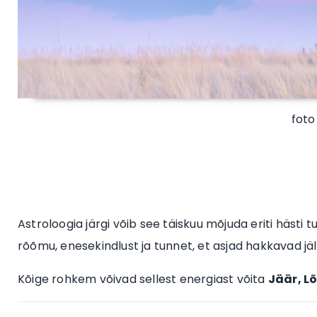
foto
Astroloogia järgi võib see täiskuu mõjuda eriti hästi
rõõmu, enesekindlust ja tunnet, et asjad hakkavad jäl
Kõige rohkem võivad sellest energiast võita
Jäär, L