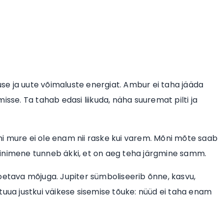
e ja uute võimaluste energiat. Ambur ei taha jääda
isse. Ta tahab edasi liikuda, näha suuremat pilti ja
mõni mure ei ole enam nii raske kui varem. Mõni mõte saab
 inimene tunneb äkki, et on aeg teha järgmine samm.
oetava mõjuga. Jupiter sümboliseerib õnne, kasvu,
uu tuua justkui väikese sisemise tõuke: nüüd ei taha enam