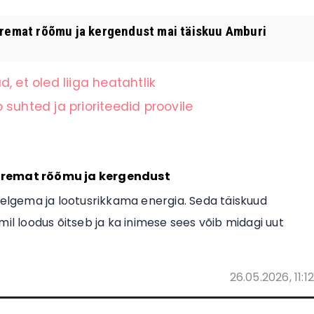
uremat rõõmu ja kergendust mai täiskuu Amburi
, et oled liiga heatahtlik
suhted ja prioriteedid proovile
uuremat rõõmu ja kergendust
helgema ja lootusrikkama energia. Seda täiskuud
mil loodus õitseb ja ka inimese sees võib midagi uut
26.05.2026, 11:12