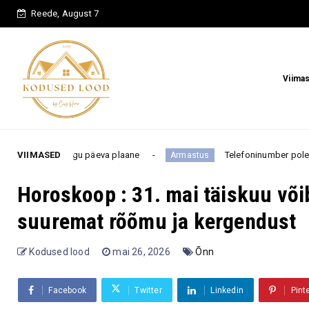
Reede, August 7
Viima
ogu päeva plaane
VIIMASED
Telefoninumber pole feng shui järgi 
Armastus
Horoskoop : 31. mai täiskuu või
suuremat rõõmu ja kergendust
Kodused lood
mai 26, 2026
Õnn
Facebook
Twitter
Linkedin
Pint