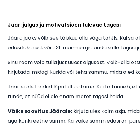
Jäär: julgus ja motivatsioon tulevad tagasi
Jäära jaoks võib see täiskuu olla väga tähtis. Kui sa
edasi lükanud, võib 31. mai energia anda sulle tagasi 
Sinu rõõm võib tulla just uuest algusest. Võib-olla ot
kirjutada, midagi küsida või teha sammu, mida oled 
Jäär ei ole loodud lõputult ootama. Kui ta tunneb, et 
tunde, et nüüd ei ole enam mõtet tagasi hoida.
Väike soovitus Jäärale:
kirjuta üles kolm asja, mida
aga konkreetne samm. Ka väike samm edasi on parem