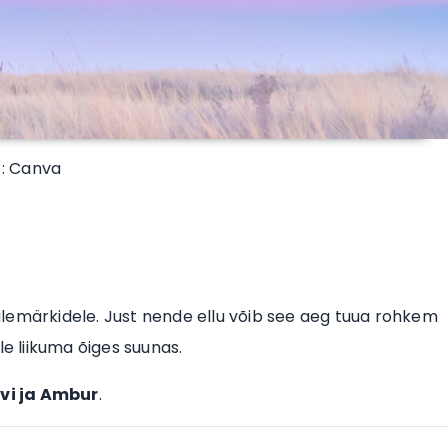
 : Canva
 tulemärkidele. Just nende ellu võib see aeg tuua rohkem
le liikuma õiges suunas.
õvi ja Ambur
.