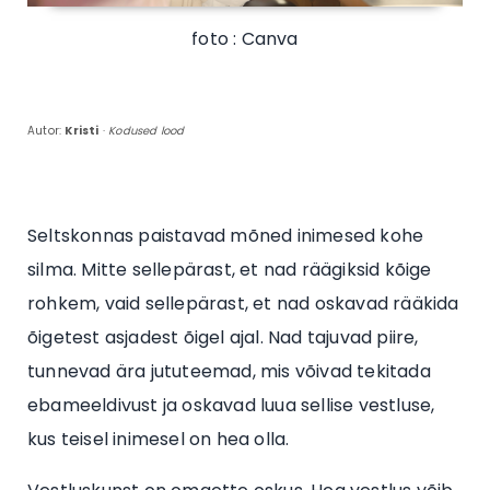
foto : Canva
Autor:
Kristi
·
Kodused lood
Seltskonnas paistavad mõned inimesed kohe
silma. Mitte sellepärast, et nad räägiksid kõige
rohkem, vaid sellepärast, et nad oskavad rääkida
õigetest asjadest õigel ajal. Nad tajuvad piire,
tunnevad ära jututeemad, mis võivad tekitada
ebameeldivust ja oskavad luua sellise vestluse,
kus teisel inimesel on hea olla.