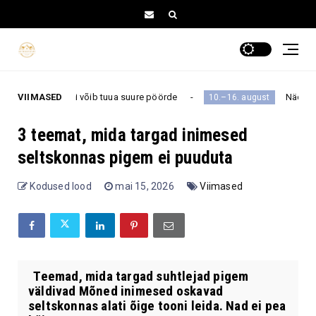
ool võib tuua suure pöörde
VIIMASED
Nädalahoroskoop 10.–16
10.–16. august
3 teemat, mida targad inimesed
seltskonnas pigem ei puuduta
Kodused lood
mai 15, 2026
Viimased
Teemad, mida targad suhtlejad pigem
väldivad Mõned inimesed oskavad
seltskonnas alati õige tooni leida. Nad ei pea