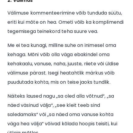
2. Välimus
Välimuse kommenteerimine võib tunduda süütu,
eriti kui mõte on hea. Ometi võib ka komplimendi
tegemisega teinekord teha suure vea.
Me ei tea kunagi, milline suhe on inimesel oma
kehaga. Mõni võib olla väga ebakindel oma
kehakaalu, vanuse, naha, juuste, riiete või üldise
välimuse pärast. Isegi heatahtlik märkus võib
puudutada kohta, mis on teise jaoks tundlik.
Näiteks laused nagu „sa oled alla võtnud“, „sa
näed väsinud välja“, „see kleit teeb sind
saledamaks“ või „sa näed oma vanuse kohta
väga hea välja“ võivad kõlada hoopis teisiti, kui
ütleja mõtles.