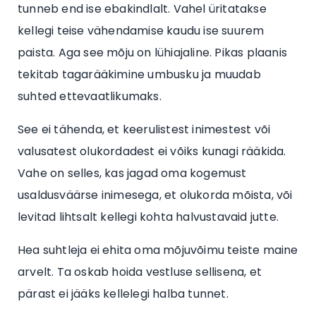
tunneb end ise ebakindlalt. Vahel üritatakse
kellegi teise vähendamise kaudu ise suurem
paista. Aga see mõju on lühiajaline. Pikas plaanis
tekitab tagarääkimine umbusku ja muudab
suhted ettevaatlikumaks.
See ei tähenda, et keerulistest inimestest või
valusatest olukordadest ei võiks kunagi rääkida.
Vahe on selles, kas jagad oma kogemust
usaldusväärse inimesega, et olukorda mõista, või
levitad lihtsalt kellegi kohta halvustavaid jutte.
Hea suhtleja ei ehita oma mõjuvõimu teiste maine
arvelt. Ta oskab hoida vestluse sellisena, et
pärast ei jääks kellelegi halba tunnet.