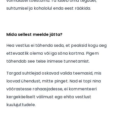
võimalusel tõestama. Ta laseb oma tegudel,
suhtumisel ja kohalolul enda eest rääkida.
Mida sellest meelde jätta?
Hea vestlus ei tähenda seda, et peaksid kogu aeg
ettevaatlik olema või iga sõna kartma. Pigem
tähendab see teise inimese tunnetamist.
Targad suhtlejad oskavad valida teemasid, mis
loovad ühendust, mitte pinget. Nad ei topi nina
võõrastesse rahaasjadesse, ei kommenteeri
kergekäeliselt välimust ega ehita vestlust
kuulujuttudele.