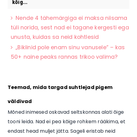
kõig...
Nende 4 tähemärgiga ei maksa niisama
tüli norida, sest nad ei tagane kergesti ega
unusta, kuidas sa neid kohtlesid
„Bikiinid pole enam sinu vanusele” – kas
50+ naine peaks rannas trikoo valima?
Teemad, mida targad suhtlejad pigem
väldivad
Mõned inimesed oskavad seltskonnas alati õige
tooni leida. Nad ei pea kõige rohkem rääkima, et
endast head muljet jätta. Sageli eristab neid