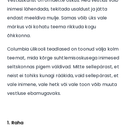
Vestluskunst on omaette oskus. Hea vestlus võib
inimesi lähendada, tekitada usaldust ja jätta
endast meeldiva mulje. Samas võib üks vale
märkus või kohatu teema rikkuda kogu
õhkkonna.
Columbia ülikooli teadlased on toonud välja kolm
teemat, mida kõrge suhtlemisoskusega inimesed
seltskonnas pigem väldivad. Mitte sellepärast, et
neist ei tohiks kunagi rääkida, vaid sellepärast, et
vale inimene, vale hetk või vale toon võib muuta
vestluse ebamugavaks.
1. Raha