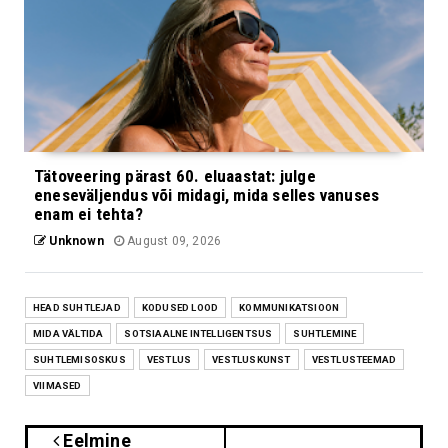
Tätoveering pärast 60. eluaastat: julge
eneseväljendus või midagi, mida selles vanuses
enam ei tehta?
Unknown
August 09, 2026
HEAD SUHTLEJAD
KODUSED LOOD
KOMMUNIKATSIOON
MIDA VÄLTIDA
SOTSIAALNE INTELLIGENTSUS
SUHTLEMINE
SUHTLEMISOSKUS
VESTLUS
VESTLUSKUNST
VESTLUSTEEMAD
VIIMASED
Eelmine