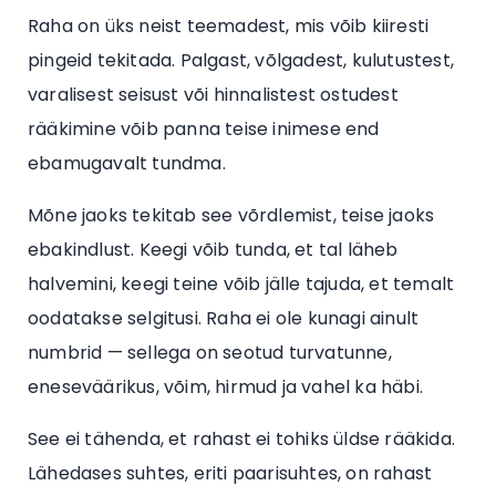
Raha on üks neist teemadest, mis võib kiiresti
pingeid tekitada. Palgast, võlgadest, kulutustest,
varalisest seisust või hinnalistest ostudest
rääkimine võib panna teise inimese end
ebamugavalt tundma.
Mõne jaoks tekitab see võrdlemist, teise jaoks
ebakindlust. Keegi võib tunda, et tal läheb
halvemini, keegi teine võib jälle tajuda, et temalt
oodatakse selgitusi. Raha ei ole kunagi ainult
numbrid — sellega on seotud turvatunne,
eneseväärikus, võim, hirmud ja vahel ka häbi.
See ei tähenda, et rahast ei tohiks üldse rääkida.
Lähedases suhtes, eriti paarisuhtes, on rahast