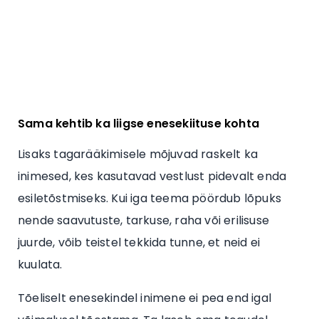
Sama kehtib ka liigse enesekiituse kohta
Lisaks tagarääkimisele mõjuvad raskelt ka
inimesed, kes kasutavad vestlust pidevalt enda
esiletõstmiseks. Kui iga teema pöördub lõpuks
nende saavutuste, tarkuse, raha või erilisuse
juurde, võib teistel tekkida tunne, et neid ei
kuulata.
Tõeliselt enesekindel inimene ei pea end igal