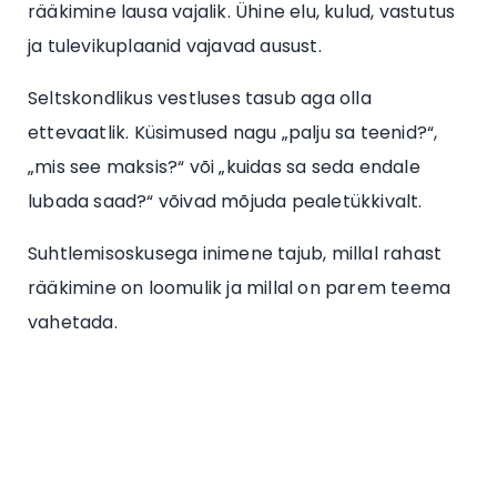
rääkimine lausa vajalik. Ühine elu, kulud, vastutus
ja tulevikuplaanid vajavad ausust.
Seltskondlikus vestluses tasub aga olla
ettevaatlik. Küsimused nagu „palju sa teenid?“,
„mis see maksis?“ või „kuidas sa seda endale
lubada saad?“ võivad mõjuda pealetükkivalt.
Suhtlemisoskusega inimene tajub, millal rahast
rääkimine on loomulik ja millal on parem teema
vahetada.