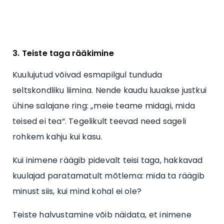
3. Teiste taga rääkimine
Kuulujutud võivad esmapilgul tunduda
seltskondliku liimina. Nende kaudu luuakse justkui
ühine salajane ring: „meie teame midagi, mida
teised ei tea“. Tegelikult teevad need sageli
rohkem kahju kui kasu.
Kui inimene räägib pidevalt teisi taga, hakkavad
kuulajad paratamatult mõtlema: mida ta räägib
minust siis, kui mind kohal ei ole?
Teiste halvustamine võib näidata, et inimene