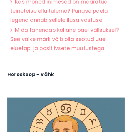
Kas mõned inimesed on määratud
teineteise ellu tulema? Punase paela
legend annab sellele ilusa vastuse
Mida tähendab kollane pael välisuksel?
See väike märk võib olla seotud uue
eluetapi ja positiivsete muutustega
Horoskoop – Vähk