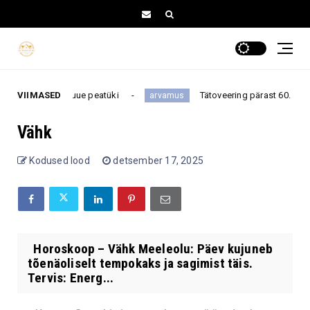
i ootamatu uue peatüki
VIIMASED
Tätoveering pärast 60. eluaastat
arvamus
Vähk
Kodused lood
detsember 17, 2025
Horoskoop – Vähk Meeleolu: Päev kujuneb
tõenäoliselt tempokaks ja sagimist täis.
Tervis: Energ...