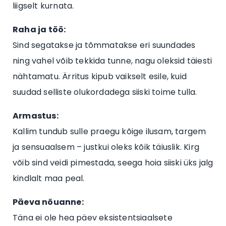
liigselt kurnata.
Raha ja töö:
Sind segatakse ja tõmmatakse eri suundades
ning vahel võib tekkida tunne, nagu oleksid täiesti
nähtamatu. Ärritus kipub vaikselt esile, kuid
suudad selliste olukordadega siiski toime tulla.
Armastus:
Kallim tundub sulle praegu kõige ilusam, targem
ja sensuaalsem – justkui oleks kõik täiuslik. Kirg
võib sind veidi pimestada, seega hoia siiski üks jalg
kindlalt maa peal.
Päeva nõuanne:
Täna ei ole hea päev eksistentsiaalsete