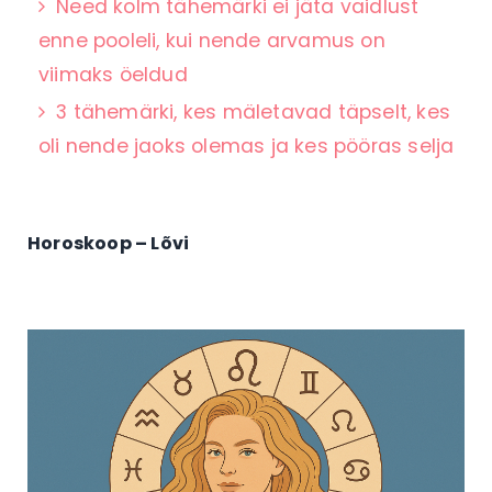
Need kolm tähemärki ei jäta vaidlust
enne pooleli, kui nende arvamus on
viimaks öeldud
3 tähemärki, kes mäletavad täpselt, kes
oli nende jaoks olemas ja kes pööras selja
Horoskoop – Lõvi