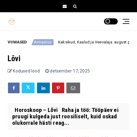
tahtlik
VIIMASED
Kaksikud, Kaalud ja Veevalaja: august paneb suh
Armastus
Lõvi
Kodused lood
detsember 17, 2025
Horoskoop – Lõvi Raha ja töö: Tööpäev ei
pruugi kulgeda just roosiliselt, kuid oskad
olukorrale hästi reag...