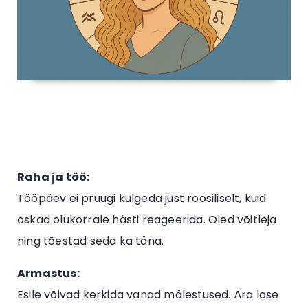
Raha ja töö:
Tööpäev ei pruugi kulgeda just roosiliselt, kuid
oskad olukorrale hästi reageerida. Oled võitleja
ning tõestad seda ka täna.
Armastus:
Esile võivad kerkida vanad mälestused. Ära lase