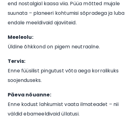
end nostalgial kaasa viia. Püüa mõtted mujale
suunata – planeeri kohtumisi sõpradega ja luba
endale meeldivaid ajaviiteid.
Meeleolu:
Üldine õhkkond on pigem neutraalne.
Tervis:
Enne füüsilist pingutust võta aega korralikuks
soojenduseks.
Päeva nõuanne:
Enne kodust lahkumist vaata ilmateadet – nii
väldid ebameeldivaid üllatusi.