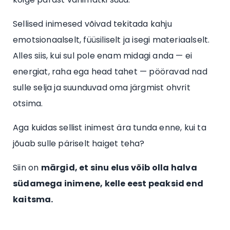
Sellised inimesed võivad tekitada kahju
emotsionaalselt, füüsiliselt ja isegi materiaalselt.
Alles siis, kui sul pole enam midagi anda — ei
energiat, raha ega head tahet — pööravad nad
sulle selja ja suunduvad oma järgmist ohvrit
otsima.
Aga kuidas sellist inimest ära tunda enne, kui ta
jõuab sulle päriselt haiget teha?
Siin on
märgid, et sinu elus võib olla halva
südamega inimene, kelle eest peaksid end
kaitsma.