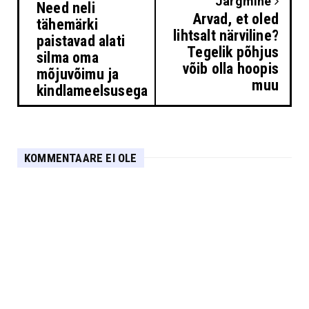
Järgmine
Need neli
Arvad, et oled
tähemärki
lihtsalt närviline?
paistavad alati
Tegelik põhjus
silma oma
võib olla hoopis
mõjuvõimu ja
muu
kindlameelsusega
KOMMENTAARE EI OLE