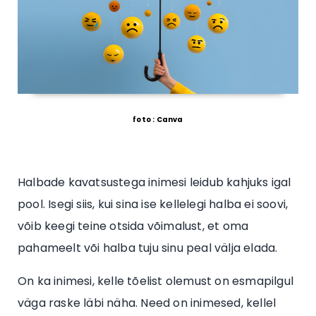
foto : Canva
Halbade kavatsustega inimesi leidub kahjuks igal
pool. Isegi siis, kui sina ise kellelegi halba ei soovi,
võib keegi teine otsida võimalust, et oma
pahameelt või halba tuju sinu peal välja elada.
On ka inimesi, kelle tõelist olemust on esmapilgul
väga raske läbi näha. Need on inimesed, kellel