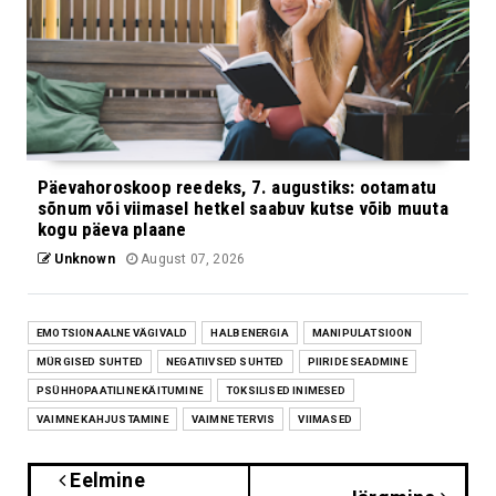
Päevahoroskoop reedeks, 7. augustiks: ootamatu
sõnum või viimasel hetkel saabuv kutse võib muuta
kogu päeva plaane
Unknown
August 07, 2026
EMOTSIONAALNE VÄGIVALD
HALB ENERGIA
MANIPULATSIOON
MÜRGISED SUHTED
NEGATIIVSED SUHTED
PIIRIDE SEADMINE
PSÜHHOPAATILINE KÄITUMINE
TOKSILISED INIMESED
VAIMNE KAHJUSTAMINE
VAIMNE TERVIS
VIIMASED
Eelmine