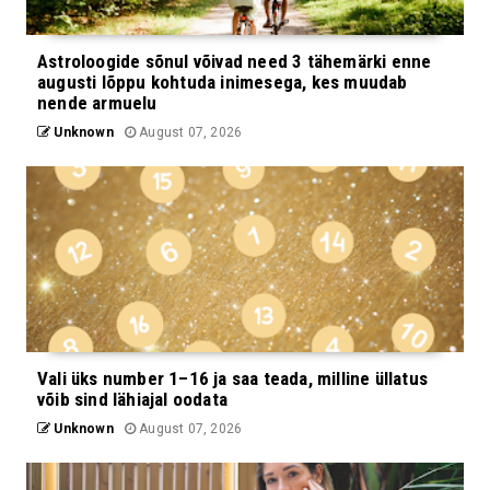
Astroloogide sõnul võivad need 3 tähemärki enne
augusti lõppu kohtuda inimesega, kes muudab
nende armuelu
Unknown
August 07, 2026
Vali üks number 1–16 ja saa teada, milline üllatus
võib sind lähiajal oodata
Unknown
August 07, 2026