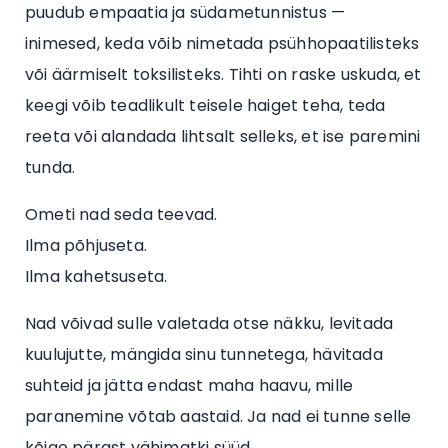
puudub empaatia ja südametunnistus —
inimesed, keda võib nimetada psühhopaatilisteks
või äärmiselt toksilisteks. Tihti on raske uskuda, et
keegi võib teadlikult teisele haiget teha, teda
reeta või alandada lihtsalt selleks, et ise paremini
tunda.
Ometi nad seda teevad.
Ilma põhjuseta.
Ilma kahetsuseta.
Nad võivad sulle valetada otse näkku, levitada
kuulujutte, mängida sinu tunnetega, hävitada
suhteid ja jätta endast maha haavu, mille
paranemine võtab aastaid. Ja nad ei tunne selle
kõige pärast vähimatki süüd.