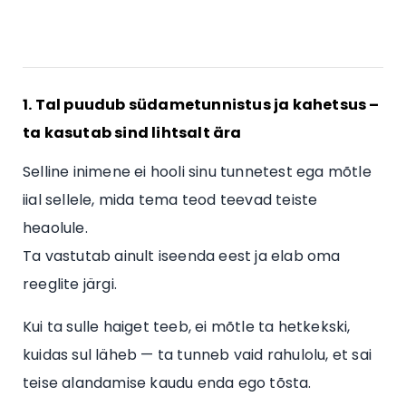
1. Tal puudub südametunnistus ja kahetsus –
ta kasutab sind lihtsalt ära
Selline inimene ei hooli sinu tunnetest ega mõtle
iial sellele, mida tema teod teevad teiste
heaolule.
Ta vastutab ainult iseenda eest ja elab oma
reeglite järgi.
Kui ta sulle haiget teeb, ei mõtle ta hetkekski,
kuidas sul läheb — ta tunneb vaid rahulolu, et sai
teise alandamise kaudu enda ego tõsta.