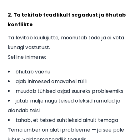
2. Ta tekitab teadlikult segadust ja õhutab
konflikte
Ta levitab kuulujutte, moonutab tõde ja ei võta
kunagi vastutust.
Selline inimene:
õhutab vaenu
ajab inimesed omavahel tülli
muudab tühised asjad suureks probleemiks
jätab mulje nagu teised oleksid rumalad ja
alandab teisi
tahab, et teised suhtleksid ainult temaga
Tema ümber on alati probleeme — ja see pole
juhus, vaid tema teadlik teguviis.