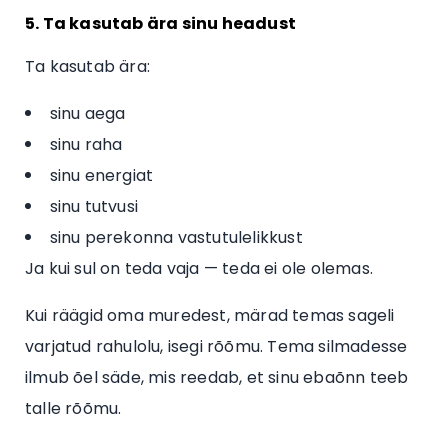
5. Ta kasutab ära sinu headust
Ta kasutab ära:
sinu aega
sinu raha
sinu energiat
sinu tutvusi
sinu perekonna vastutulelikkust
Ja kui sul on teda vaja — teda ei ole olemas.
Kui räägid oma muredest, märad temas sageli
varjatud rahulolu, isegi rõõmu. Tema silmadesse
ilmub õel säde, mis reedab, et sinu ebaõnn teeb
talle rõõmu.