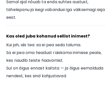
Samal ajal nõuab ta enda suhtes austust,
tähelepanu ja isegi vabandusi iga väiksemagi asja
eest.
Kas oled juba kohanud sellist inimest?
Kui jah, siis tea: sa ei pea seda taluma.
Sa ei pea oma headust raiskama inimese peale,
kes naudib teiste haavamist.
Sul on õigus ennast kaitsta — ja õigus eemalduda
nendest, kes sind kahjustavad.