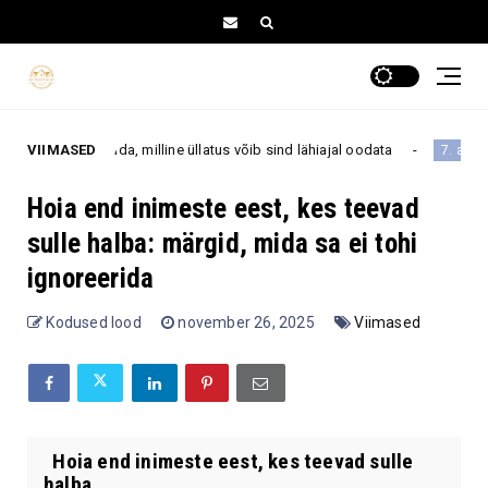
a teada, milline üllatus võib sind lähiajal oodata
VIIMASED
Päevah
7. august
Hoia end inimeste eest, kes teevad
sulle halba: märgid, mida sa ei tohi
ignoreerida
Kodused lood
november 26, 2025
Viimased
Hoia end inimeste eest, kes teevad sulle
halba ...