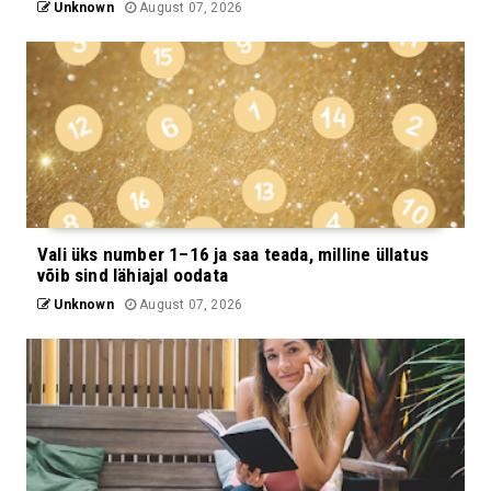
Unknown
August 07, 2026
Vali üks number 1–16 ja saa teada, milline üllatus
võib sind lähiajal oodata
Unknown
August 07, 2026