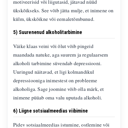
motiveerisid või liigutasid, jätavad nüüd
ükskõikseks. See võib jätta mulje, et inimene on
külm, ükskõikne või eemaletõmbunud.
5) Suurenenud alkoholitarbimine
Väike klaas veini või õlut võib pingeid
maandada natuke, aga suurem ja regulaarsem
alkoholi tarbimine süvendab depressiooni.
Uuringud näitavad, et ligi kolmandikul
depressiooniga inimestest on probleeme
alkoholiga. Sage joomine võib olla märk, et
inimene püüab oma valu uputada alkoholi.
6) Liigne sotsiaalmeedias viibimine
Pidev sotsiaalmeedias istumine, ostlemine või