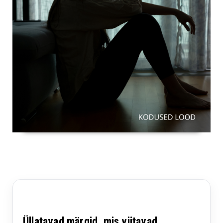
Üllatavad märgid, mis viitavad