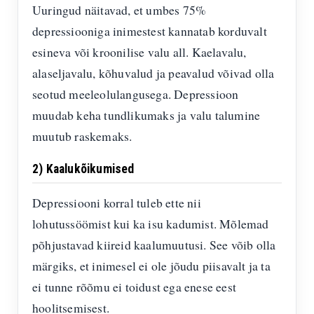
Uuringud näitavad, et umbes 75%
depressiooniga inimestest kannatab korduvalt
esineva või kroonilise valu all. Kaelavalu,
alaseljavalu, kõhuvalud ja peavalud võivad olla
seotud meeleolulangusega. Depressioon
muudab keha tundlikumaks ja valu talumine
muutub raskemaks.
2) Kaalukõikumised
Depressiooni korral tuleb ette nii
lohutussöömist kui ka isu kadumist. Mõlemad
põhjustavad kiireid kaalumuutusi. See võib olla
märgiks, et inimesel ei ole jõudu piisavalt ja ta
ei tunne rõõmu ei toidust ega enese eest
hoolitsemisest.