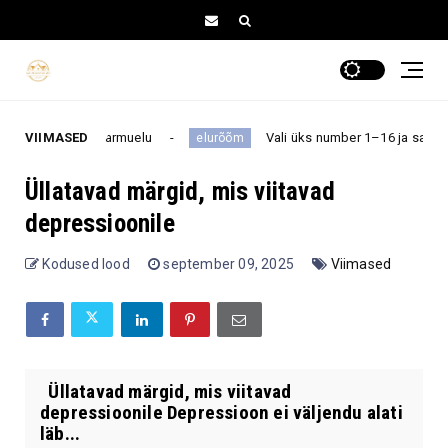
ende armuelu
VIIMASED
Vali üks number 1–16 ja saa teada, milline ü
elurõõm
Üllatavad märgid, mis viitavad
depressioonile
Kodused lood
september 09, 2025
Viimased
Üllatavad märgid, mis viitavad
depressioonile Depressioon ei väljendu alati
läb...