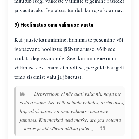
muutub isegi väikeste valikute tegemine raskeks
ja väsitavaks. Iga otsus tundub korraga koormav.
9) Hoolimatus oma välimuse vastu
Kui juuste kammimine, hammaste pesemine või
igapäevane hoolitsus jääb unarusse, võib see
viidata depressioonile. See, kui inimene oma
välimuse eest enam ei hoolitse, peegeldab sageli
tema sisemist valu ja jõuetust.
「Depressioon ei näe alati välja nii, nagu me
seda arvame. See võib peituda valudes, ärrituvuses,
hajevil olemises või oma välimuse unarusse
jätmises. Kui märkad neid märke, ära jää ootama
– toetus ja abi võivad päästa palju.」