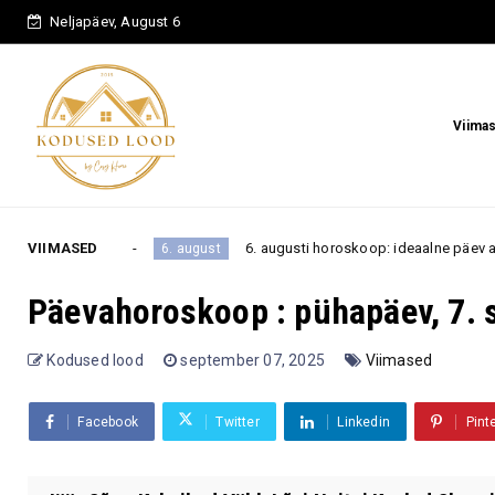
Neljapäev, August 6
Viima
oovile
VIIMASED
6. augusti horoskoop: ideaalne päev armastusek
6. august
Päevahoroskoop : pühapäev, 7.
Kodused lood
september 07, 2025
Viimased
Facebook
Twitter
Linkedin
Pint