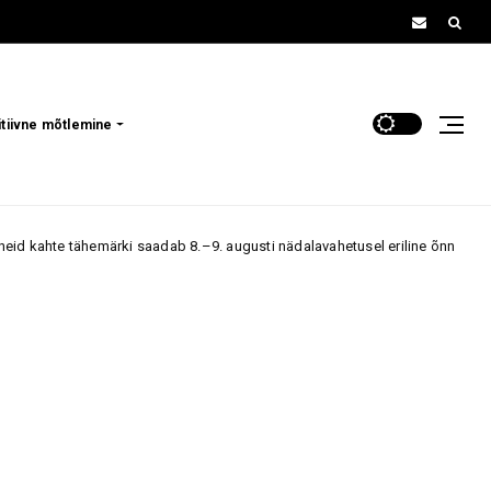
itiivne mõtlemine
ähemärki saadab 8.–9. augusti nädalavahetusel eriline õnn
6. august