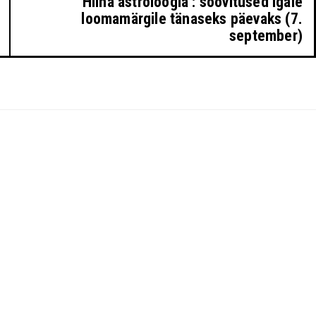
Hiina astroloogia : soovitused igale
loomamärgile tänaseks päevaks (7.
september)