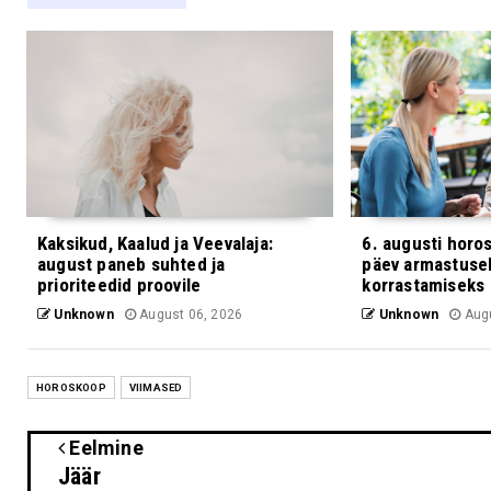
Kaksikud, Kaalud ja Veevalaja:
6. augusti horo
august paneb suhted ja
päev armastusek
prioriteedid proovile
korrastamiseks
Unknown
August 06, 2026
Unknown
Augu
HOROSKOOP
VIIMASED
Eelmine
Jäär