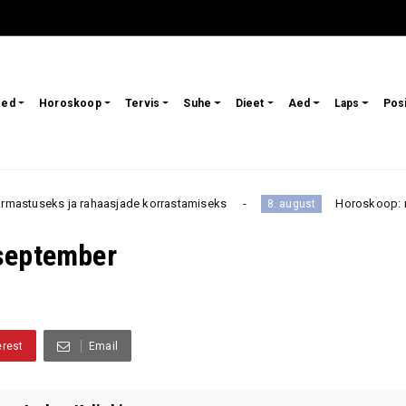
sed
Horoskoop
Tervis
Suhe
Dieet
Aed
Laps
Pos
s ja rahaasjade korrastamiseks
Horoskoop: neid kahte t
8. august
 september
erest
Email