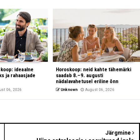
skoop: ideaalne
Horoskoop: neid kahte tähemärki
s ja rahaasjade
saadab 8.–9. augusti
nädalavahetusel eriline õnn
st 06, 2026
Unknown
August 06, 2026
Järgmine