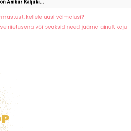
on Ambur Kaljuki...
rmastust, kellele uusi võimalusi?
e riietusena või peaksid need jääma ainult koju