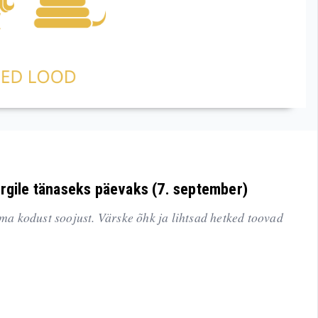
ärgile tänaseks päevaks (7. september)
 kodust soojust. Värske õhk ja lihtsad hetked toovad