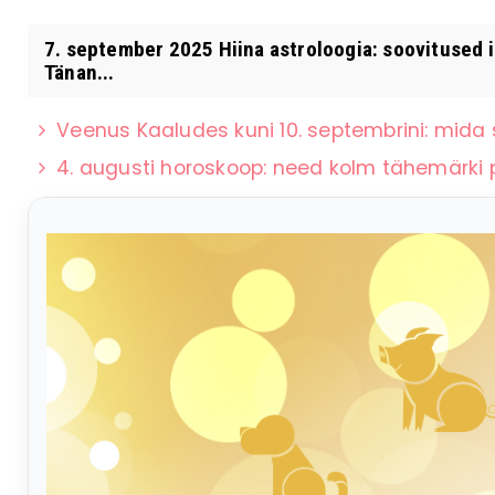
7. september 2025 Hiina astroloogia: soovitused 
Tänan...
Veenus Kaaludes kuni 10. septembrini: mid
4. augusti horoskoop: need kolm tähemärki