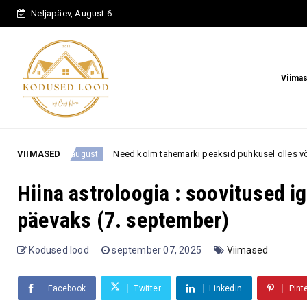
Neljapäev, August 6
Viima
VIIMASED
Need kolm tähemärki peaksid puhkusel olles võõra inimese lu
6. august
Hiina astroloogia : soovitused 
päevaks (7. september)
Kodused lood
september 07, 2025
Viimased
Facebook
Twitter
Linkedin
Pint