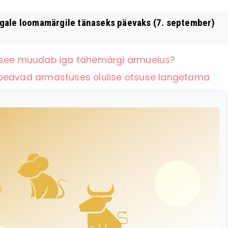
igale loomamärgile tänaseks päevaks (7. september)
a see muudab iga tähemärgi armuelus?
 peavad armastuses olulise otsuse langetama