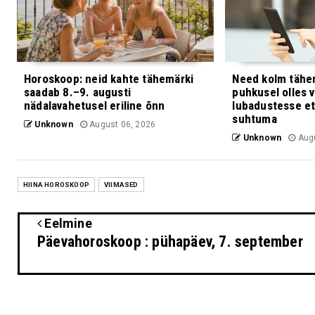
Horoskoop: neid kahte tähemärki
Need kolm tähe
saadab 8.–9. augusti
puhkusel olles 
nädalavahetusel eriline õnn
lubadustesse et
suhtuma
Unknown
August 06, 2026
Unknown
Augu
HIINA HOROSKOOP
VIIMASED
Eelmine
Päevahoroskoop : pühapäev, 7. september