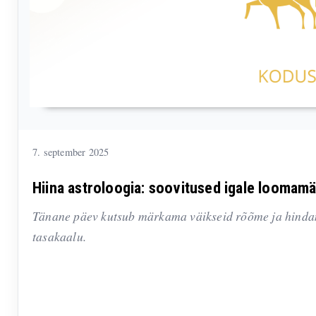
7. september 2025
Hiina astroloogia: soovitused igale loomam
Tänane päev kutsub märkama väikseid rõõme ja hindama
tasakaalu.