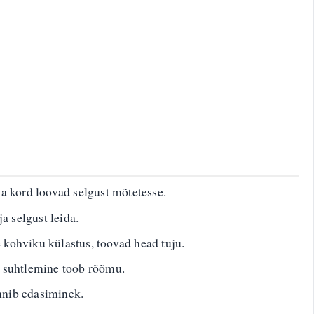
a kord loovad selgust mõtetesse.
a selgust leida.
kohviku külastus, toovad head tuju.
 suhtlemine toob rõõmu.
nnib edasiminek.