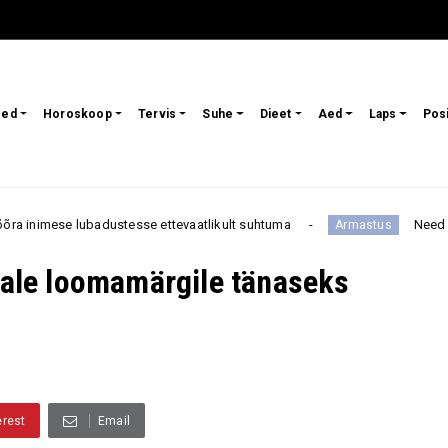
sed
Horoskoop
Tervis
Suhe
Dieet
Aed
Laps
Pos
badustesse ettevaatlikult suhtuma
Need 3 tähemärki või
Armastus
igale loomamärgile tänaseks
erest
Email