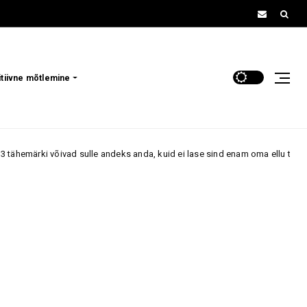
itiivne mõtlemine
vad sulle andeks anda, kuid ei lase sind enam oma ellu tagasi
6. aug