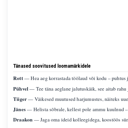
Tänased soovitused loomamärkidele
Rott
— Hea aeg korrastada töölaud või kodu – puhtus j
Pühvel
— Tee täna aeglane jalutuskäik, see aitab rahu j
Tiiger
— Väikesed muutused harjumustes, näiteks uue 
Jänes
— Helista sõbrale, kellest pole ammu kuulnud –
Draakon
— Jaga oma ideid kolleegidega, koostöös sü