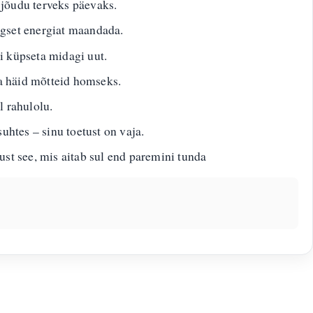
jõudu terveks päevaks.
iigset energiat maandada.
i küpseta midagi uut.
a häid mõtteid homseks.
 rahulolu.
htes – sinu toetust on vaja.
t see, mis aitab sul end paremini tunda