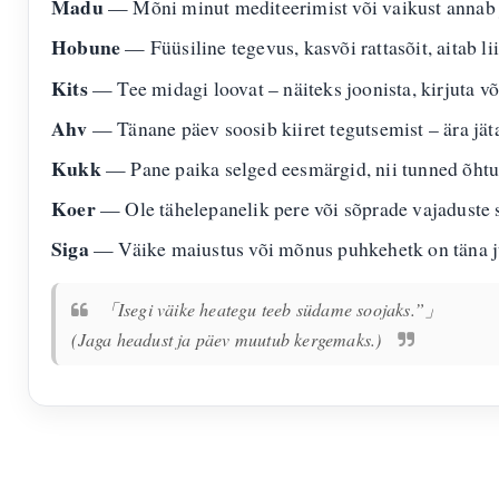
Madu
— Mõni minut mediteerimist või vaikust annab 
Hobune
— Füüsiline tegevus, kasvõi rattasõit, aitab l
Kits
— Tee midagi loovat – näiteks joonista, kirjuta võ
Ahv
— Tänane päev soosib kiiret tegutsemist – ära jät
Kukk
— Pane paika selged eesmärgid, nii tunned õhtul
Koer
— Ole tähelepanelik pere või sõprade vajaduste su
Siga
— Väike maiustus või mõnus puhkehetk on täna jus
「Isegi väike heategu teeb südame soojaks.”」
(Jaga headust ja päev muutub kergemaks.)