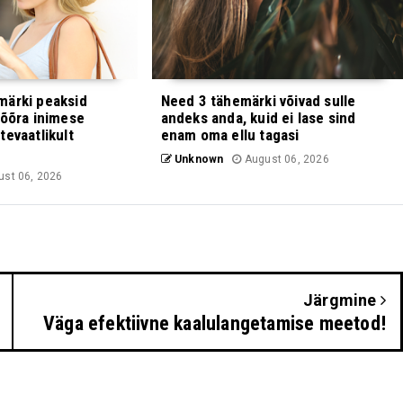
märki peaksid
Need 3 tähemärki võivad sulle
võõra inimese
andeks anda, kuid ei lase sind
tevaatlikult
enam oma ellu tagasi
Unknown
August 06, 2026
st 06, 2026
Järgmine
Väga efektiivne kaalulangetamise meetod!