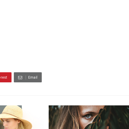
erest
Email