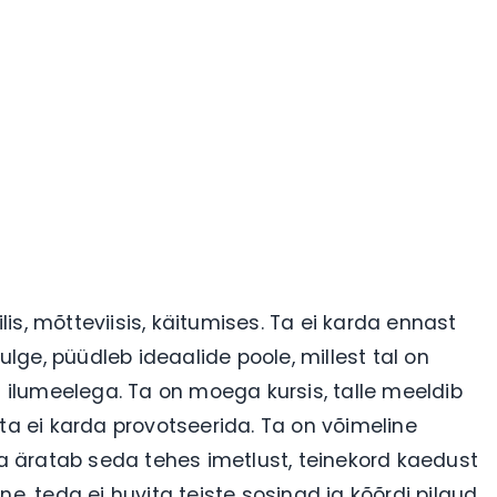
ilis, mõtteviisis, käitumises. Ta ei karda ennast
ulge, püüdleb ideaalide poole, millest tal on
ilumeelega. Ta on moega kursis, talle meeldib
ta ei karda provotseerida. Ta on võimeline
 äratab seda tehes imetlust, teinekord kaedust
e, teda ei huvita teiste sosinad ja kõõrdi pilgud.