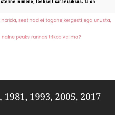
line inimene, tõeliselt särav isiksus. Ta on
norida, sest nad ei tagane kergesti ega unusta,
+ naine peaks rannas trikoo valima?