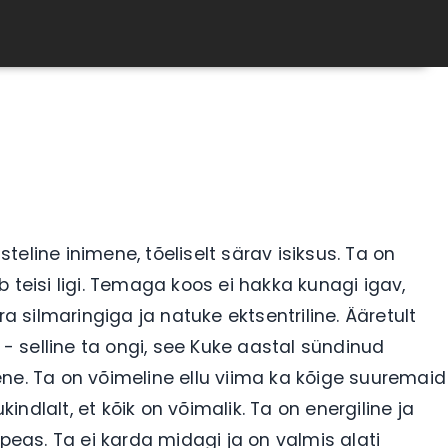
line inimene, tõeliselt särav isiksus. Ta on
 teisi ligi. Temaga koos ei hakka kunagi igav,
ra silmaringiga ja natuke ektsentriline. Ääretult
 selline ta ongi, see Kuke aastal sündinud
ne. Ta on võimeline ellu viima ka kõige suuremaid
kindlalt, et kõik on võimalik. Ta on energiline ja
 peas. Ta ei karda midagi ja on valmis alati