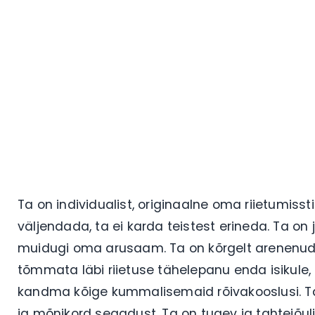
Ta on individualist, originaalne oma riietumissti
väljendada, ta ei karda teistest erineda. Ta on j
muidugi oma arusaam. Ta on kõrgelt arenenud 
tõmmata läbi riietuse tähelepanu enda isikule, 
kandma kõige kummalisemaid rõivakooslusi. Ta
ja mõnikord segadust. Ta on tugev ja tahtejõulin