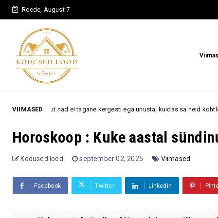
Reede, August 7
Viima
sest nad ei tagane kergesti ega unusta, kuidas sa neid kohtlesid
VIIMASED
ar
Horoskoop : Kuke aastal sündin
Kodused lood
september 02, 2025
Viimased
Facebook
Twitter
Linkedin
Pint