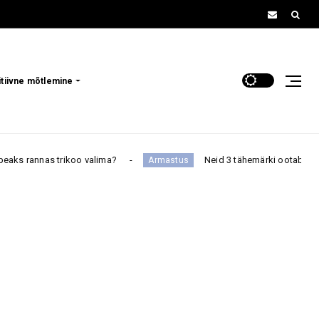
itiivne mõtlemine
rikoo valima?
Neid 3 tähemärki ootab augustis täiesti o
Armastus