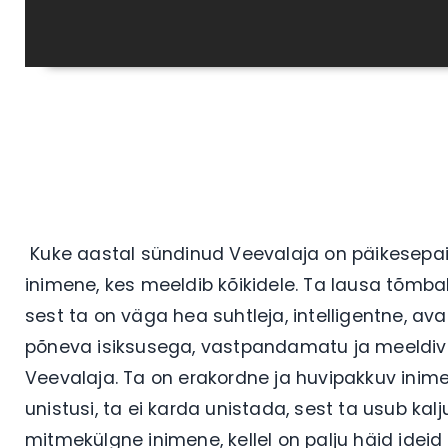
Kuke aastal sündinud Veevalaja on päikesepaiste
inimene, kes meeldib kõikidele. Ta lausa tõmbab
sest ta on väga hea suhtleja, intelligentne, ava
põneva isiksusega, vastpandamatu ja meeldiv -
Veevalaja. Ta on erakordne ja huvipakkuv inime
unistusi, ta ei karda unistada, sest ta usub kalju
mitmekülgne inimene, kellel on palju häid ideid