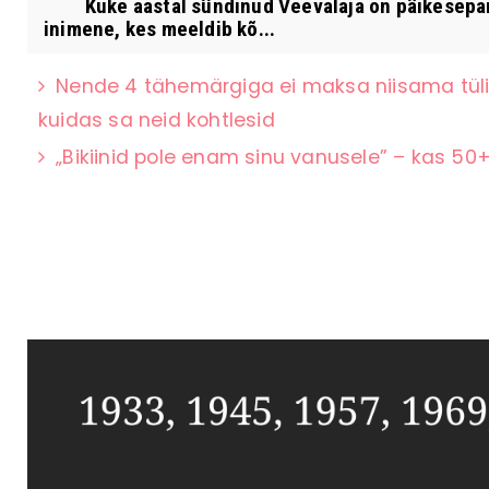
Kuke aastal sündinud Veevalaja on päikesepaiste
inimene, kes meeldib kõ...
Nende 4 tähemärgiga ei maksa niisama tüli 
kuidas sa neid kohtlesid
„Bikiinid pole enam sinu vanusele” – kas 50