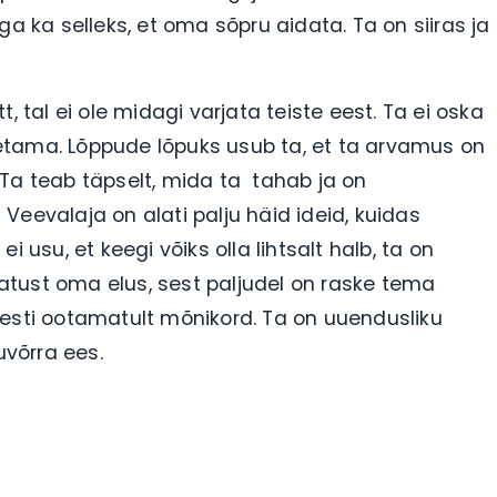
ga ka selleks, et oma sõpru aidata. Ta on siiras ja
, tal ei ole midagi varjata teiste eest. Ta ei oska
etama. Lõppude lõpuks usub ta, et ta arvamus on
a. Ta teab täpselt, mida ta tahab ja on
Veevalaja on alati palju häid ideid, kuidas
 ei usu, et keegi võiks olla lihtsalt halb, ta on
tust oma elus, sest paljudel on raske tema
iesti ootamatult mõnikord. Ta on uuendusliku
võrra ees.