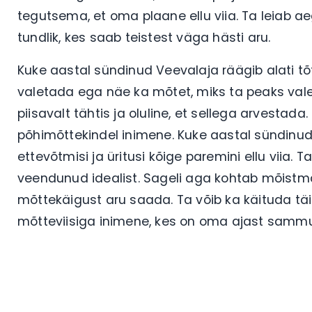
tegutsema, et oma plaane ellu viia. Ta leiab ae
tundlik, kes saab teistest väga hästi aru.
Kuke aastal sündinud Veevalaja räägib alati tõtt
valetada ega näe ka mõtet, miks ta peaks val
piisavalt tähtis ja oluline, et sellega arvestad
põhimõttekindel inimene. Kuke aastal sündinud 
ettevõtmisi ja üritusi kõige paremini ellu viia. Ta
veendunud idealist. Sageli aga kohtab mõistma
mõttekäigust aru saada. Ta võib ka käituda tä
mõtteviisiga inimene, kes on oma ajast sammu