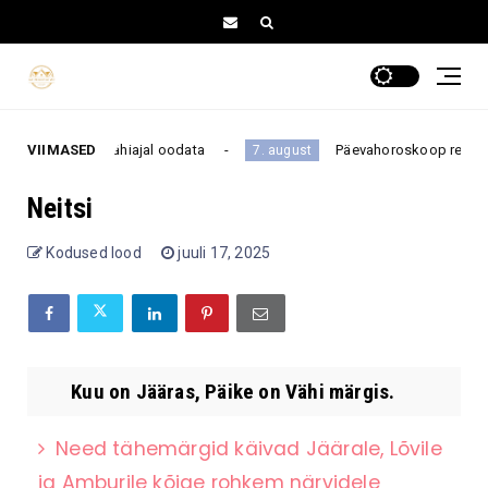
tus võib sind lähiajal oodata
VIIMASED
Päevahoroskoop reedeks, 7
7. august
Neitsi
Kodused lood
juuli 17, 2025
Kuu on Jääras, Päike on Vähi märgis.
Need tähemärgid käivad Jäärale, Lõvile
ja Amburile kõige rohkem närvidele