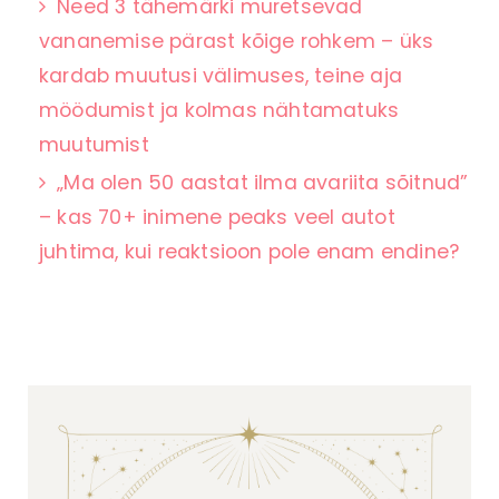
Need 3 tähemärki muretsevad
vananemise pärast kõige rohkem – üks
kardab muutusi välimuses, teine aja
möödumist ja kolmas nähtamatuks
muutumist
„Ma olen 50 aastat ilma avariita sõitnud”
– kas 70+ inimene peaks veel autot
juhtima, kui reaktsioon pole enam endine?