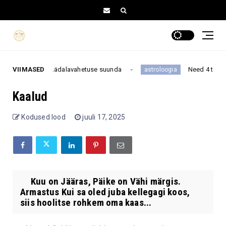
 muuta kogu nädalavahetuse suunda
VIIMASED
Need 4 tähemärki 
astroloogia
Kaalud
Kodused lood
juuli 17, 2025
Kuu on Jääras, Päike on Vähi märgis.
Armastus Kui sa oled juba kellegagi koos,
siis hoolitse rohkem oma kaas...