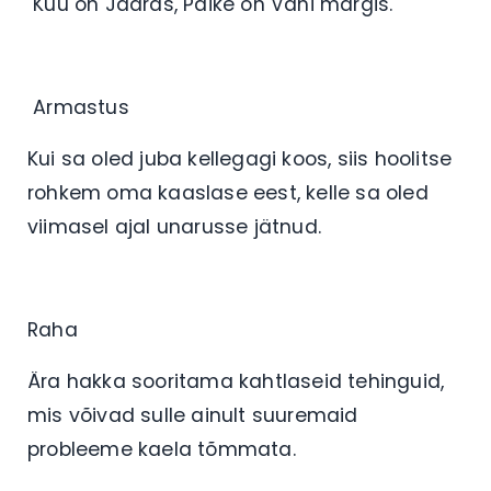
Kuu on Jääras, Päike on Vähi märgis.
Armastus
Kui sa oled juba kellegagi koos, siis hoolitse
rohkem oma kaaslase eest, kelle sa oled
viimasel ajal unarusse jätnud.
Raha
Ära hakka sooritama kahtlaseid tehinguid,
mis võivad sulle ainult suuremaid
probleeme kaela tõmmata.