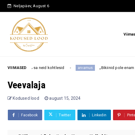
Neljapäev, August 6
Viima
, kuidas sa neid kohtlesid
VIIMASED
„Bikiinid pole enam sinu vanu
arvamus
Veevalaja
Kodused lood
august 15, 2024
Facebook
Twitter
Linkedin
Pint