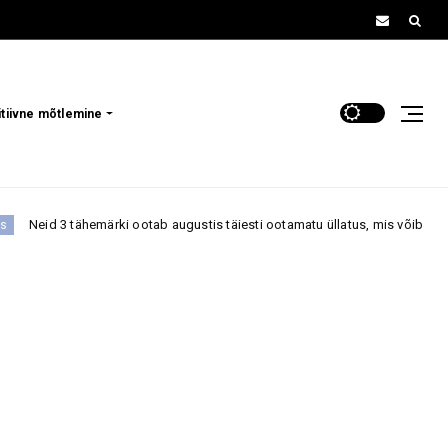
itiivne mõtlemine
 3 tähemärki ootab augustis täiesti ootamatu üllatus, mis võib tuua suure 