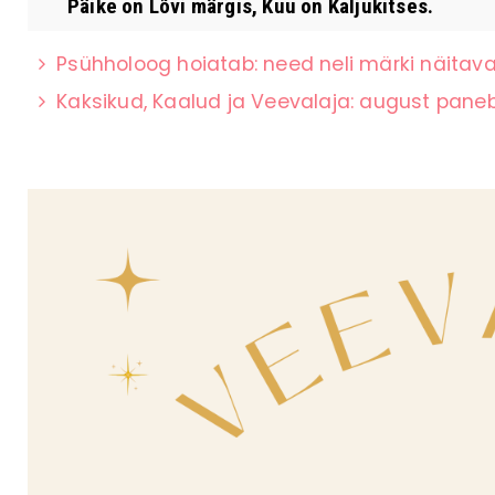
Päike on Lõvi märgis, Kuu on Kaljukitses.
Psühholoog hoiatab: need neli märki näitavad
Kaksikud, Kaalud ja Veevalaja: august paneb 