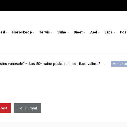
sed
Horoskoop
Tervis
Suhe
Dieet
Aed
Laps
Pos
sele” – kas 50+ naine peaks rannas trikoo valima?
Neid
Armastus
erest
Email